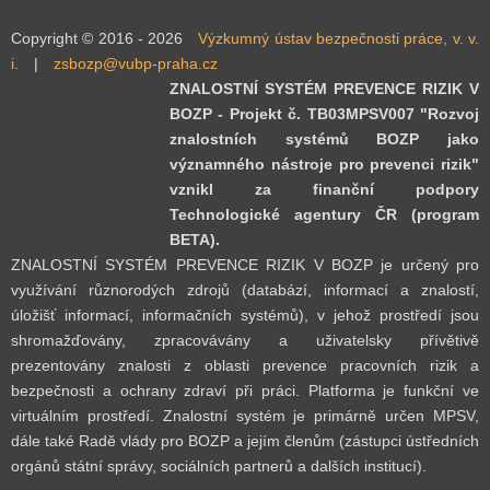
Copyright © 2016 - 2026
Výzkumný ústav bezpečnosti práce, v. v.
i.
|
zsbozp@vubp-praha.cz
ZNALOSTNÍ SYSTÉM PREVENCE RIZIK V
BOZP - Projekt č. TB03MPSV007 "Rozvoj
znalostních systémů BOZP jako
významného nástroje pro prevenci rizik"
vznikl za finanční podpory
Technologické agentury ČR (program
BETA).
ZNALOSTNÍ SYSTÉM PREVENCE RIZIK V BOZP je určený pro
využívání různorodých zdrojů (databází, informací a znalostí,
úložišť informací, informačních systémů), v jehož prostředí jsou
shromažďovány, zpracovávány a uživatelsky přívětivě
prezentovány znalosti z oblasti prevence pracovních rizik a
bezpečnosti a ochrany zdraví při práci. Platforma je funkční ve
virtuálním prostředí. Znalostní systém je primárně určen MPSV,
dále také Radě vlády pro BOZP a jejím členům (zástupci ústředních
orgánů státní správy, sociálních partnerů a dalších institucí).