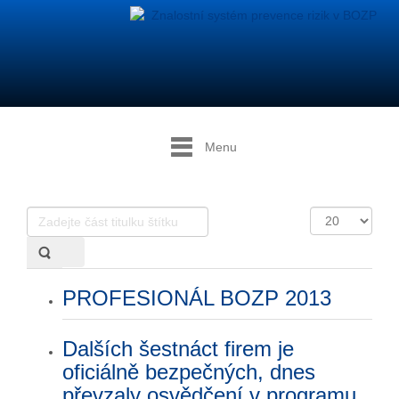
Menu
Zadejte
Počet
část
zobrazení
titulku
štítku
PROFESIONÁL BOZP 2013
Dalších šestnáct firem je
oficiálně bezpečných, dnes
převzaly osvědčení v programu