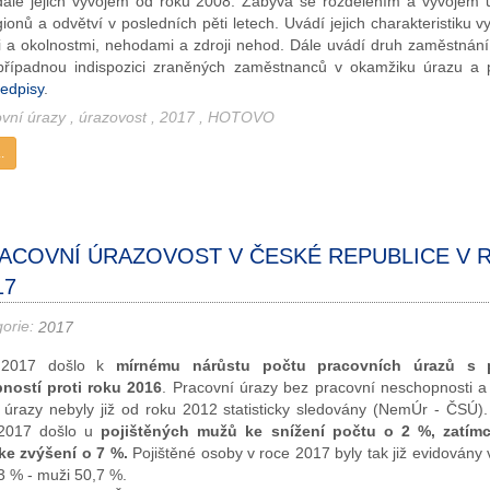
ále jejich vývojem od roku 2008. Zabývá se rozdělením a vývojem 
ionů a odvětví v posledních pěti letech. Uvádí jejich charakteristiku 
i a okolnostmi, nehodami a zdroji nehod. Dále uvádí druh zaměstnání,
případnou indispozici zraněných zaměstnanců v okamžiku úrazu a 
edpisy
.
ovní úrazy
,
úrazovost
,
2017
,
HOTOVO
.
ACOVNÍ ÚRAZOVOST V ČESKÉ REPUBLICE V 
17
gorie:
2017
 2017 došlo k
mírnému nárůstu počtu pracovních úrazů s 
ností proti roku 2016
. Pracovní úrazy bez pracovní neschopnosti a
 úrazy nebyly již od roku 2012 statisticky sledovány (NemÚr - ČSÚ).
2017 došlo u
pojištěných mužů ke snížení počtu o 2 %, zatím
ke zvýšení o 7 %.
Pojištěné osoby v roce 2017 byly tak již evidovány
3 % - muži 50,7 %.