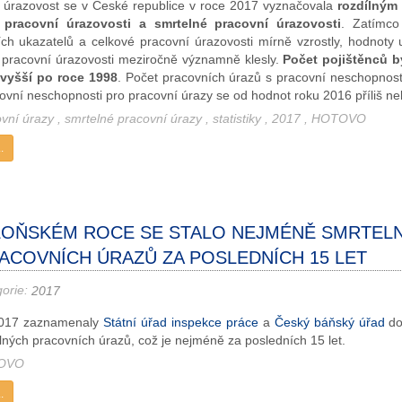
 úrazovost se v České republice v roce 2017 vyznačovala
rozdílným
 pracovní úrazovosti a smrtelné pracovní úrazovosti
. Zatímco
ích ukazatelů a celkové pracovní úrazovosti mírně vzrostly, hodnoty 
 pracovní úrazovosti meziročně významně klesly.
Počet pojištěnců b
jvyšší po roce 1998
. Počet pracovních úrazů s pracovní neschopnost
vní neschopnosti pro pracovní úrazy se od hodnot roku 2016 příliš neli
ovní úrazy
,
smrtelné pracovní úrazy
,
statistiky
,
2017
,
HOTOVO
.
LOŇSKÉM ROCE SE STALO NEJMÉNĚ SMRTEL
ACOVNÍCH ÚRAZŮ ZA POSLEDNÍCH 15 LET
gorie:
2017
2017 zaznamenaly
Státní úřad inspekce práce
a
Český báňský úřad
do
lných pracovních úrazů, což je nejméně za posledních 15 let.
OVO
.