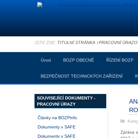
JSTE ZDE:
TITULNÍ STRÁNKA
PRACOVNÍ ÚRAZO
Úvod
BOZP OBECNĚ
ŘÍZENÍ BOZP
BEZPEČNOST TECHNICKÝCH ZAŘÍZENÍ
I
SOUVISEJÍCÍ DOKUMENTY -
AN
PRACOVNÍ ÚRAZY
RO
Články na BOZPinfo
Kate
Dokumenty v SAFE
Zpráva s
Dokumenty v SAFE