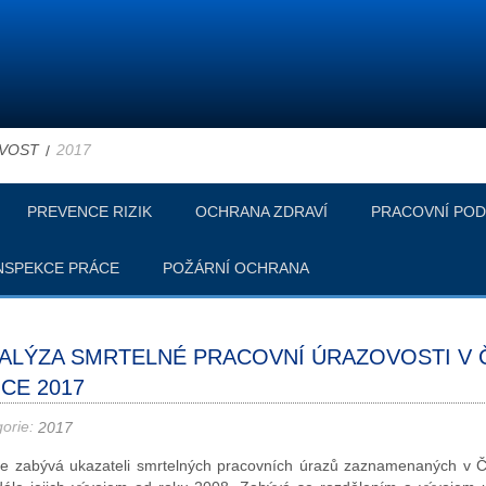
VOST
2017
PREVENCE RIZIK
OCHRANA ZDRAVÍ
PRACOVNÍ POD
NSPEKCE PRÁCE
POŽÁRNÍ OCHRANA
ALÝZA SMRTELNÉ PRACOVNÍ ÚRAZOVOSTI V 
CE 2017
gorie:
2017
e zabývá ukazateli smrtelných pracovních úrazů zaznamenaných v 