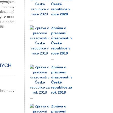
 vývojem
České
 hodnoty
republice v
ukazatelů
roce 2020
yl v roce
...
í a počet
šil.
Zpráva o
pracovní
úrazovosti v
České
republice v
roce 2019
...
NÝCH
Zpráva o
pracovní
úrazovosti v
České
republice za
hromady
rok 2018
...
Zpráva o
pracovní