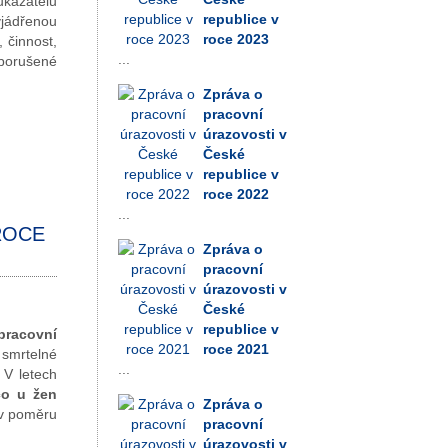
ukazatelů
republice v
vyjádřenou
roce 2023
 činnost,
...
porušené
Zpráva o
pracovní
úrazovosti v
České
republice v
roce 2022
...
ROCE
Zpráva o
pracovní
úrazovosti v
České
republice v
pracovní
roce 2021
 smrtelné
...
 V letech
co u žen
Zpráva o
 v poměru
pracovní
úrazovosti v