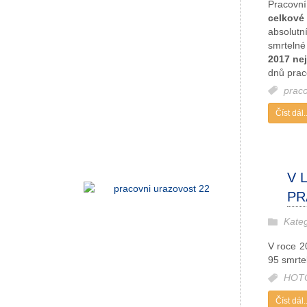
Pracovní
celkové
absolutn
smrtelné
2017 ne
dnů praco
prac
Číst dál..
V 
PR
Kate
V roce 
95 smrte
HOT
Číst dál..