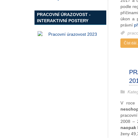
2017 a d
podle reg
příčinam
PRACOVNÍ ÚRAZOVOST -
úkon a 
INTERAKTIVNÍ POSTERY
právní
př
prac
Číst dál..
PR
20
Kate
V roce
neschop
pracovní
2008 – 
naopak 
ženy 49,