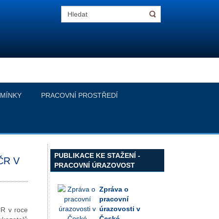
MÍNKY
PRACOVNÍ PROSTŘEDÍ
PUBLIKACE KE STAŽENÍ -
ČR V
PRACOVNÍ ÚRAZOVOST
Zpráva o
pracovní
úrazovosti v
ČR v roce
České