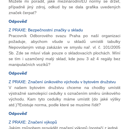
Můžete mi poradit, jaké mezinárodní/EU normy se držet,
případně jiný zdroj, odkud by se dala grafika uvedených
značek čerpat?
Odpověď
Z PRAXE: Bezpečnostní značky u skladu
Pracovník Odborového svazu Praha po naší organizaci
požaduje, abychom všude u skladů umístili tabulky
Nepovolaným vstup zakázán ve smyslu nař. vl. č. 101/2005
Sb. Zde se mluví však pouze o skladovacích plochách. Míní
se tím i uzamčený malý sklad, kde jsou 3 až 4 regály bez
manipulačních vozíků?
Odpověď
Z PRAXE: Značení únikového východu v bytovém družstvu
V našem bytovém družstvu chceme na chodby umístit
výstražné samolepící cedulky s označením směru únikového
východu. Kam tyto cedulky máme umístit (do jaké výšky
atd.)?Existuje norma, podle které se musíme řídit?
Odpověď
Z PRAXE: Značení výkopů
Jakým způsobem provádět značení výkopů (postačí z jedné