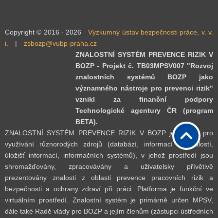
Copyright © 2016 - 2026
Výzkumný ústav bezpečnosti práce, v. v.
i.
|
zsbozp@vubp-praha.cz
ZNALOSTNÍ SYSTÉM PREVENCE RIZIK V
BOZP - Projekt č. TB03MPSV007 "Rozvoj
znalostních systémů BOZP jako
významného nástroje pro prevenci rizik"
vznikl za finanční podpory
Technologické agentury ČR (program
BETA).
ZNALOSTNÍ SYSTÉM PREVENCE RIZIK V BOZP je určený pro
využívání různorodých zdrojů (databází, informací a znalostí,
úložišť informací, informačních systémů), v jehož prostředí jsou
shromažďovány, zpracovávány a uživatelsky přívětivě
prezentovány znalosti z oblasti prevence pracovních rizik a
bezpečnosti a ochrany zdraví při práci. Platforma je funkční ve
virtuálním prostředí. Znalostní systém je primárně určen MPSV,
dále také Radě vlády pro BOZP a jejím členům (zástupci ústředních