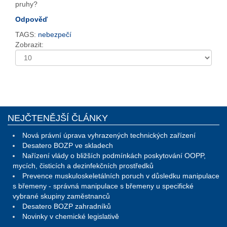
pruhy?
Odpověď
TAGS:
nebezpečí
Zobrazit:
NEJČTENĚJŠÍ ČLÁNKY
Nová právní úprava vyhrazených technických zařízení
Desatero BOZP ve skladech
Nařízení vlády o bližších podmínkách poskytování OOPP,
mycích, čisticích a dezinfekčních prostředků
Prevence muskuloskeletálních poruch v důsledku manipulace
s břemeny - správná manipulace s břemeny u specifické
vybrané skupiny zaměstnanců
Desatero BOZP zahradníků
Novinky v chemické legislativě