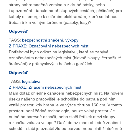
strany nahromaděná zemina a z druhé pásky, nebo
i upozornění - tabule na přístupových cestách, pěšinách) pro
kabely el. energie k solárním elektrárnám, které se táhnou
třeba i 5 km volným terénem (paseky, lesy)?
Odpověď
TAGS:
bezpečnostní značení
,
výkopy
Z PRAXE: Označování nebezpečných míst
Potřeboval bych odkaz na legislativu, která se zabývá
označováním nebezpečných míst (hlavně sloupy, černožluté
šrafování) v průmyslových halách a garážích.
Odpověď
TAGS:
legislativa
Z PRAXE: Značení nebezpečných míst
Mám dotaz ohledně označení nebezpečných míst. Na novém
úseku našeho pracoviště je schodiště do patra a pod ním
vznikl prostor, kdy hrana je ve výšce zhruba 160 cm. V tomto
prostoru není žádná technologie, pouze volný prostor. Je
nutné ho barevně označit, nebo stačí řetízek mezi sloupy
a značka zákazu vstupu? Další dotaz mám ohledně značení
schodů - stačí je označit žlutou barvou, nebo platí žlutočerné