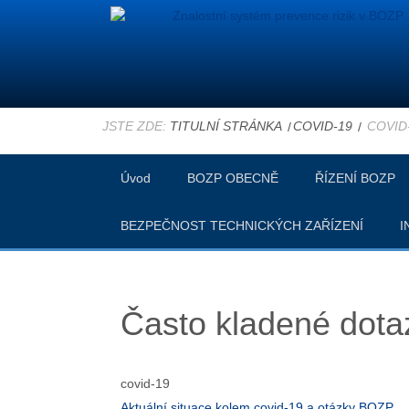
JSTE ZDE:
TITULNÍ STRÁNKA
COVID-19
COVID
Úvod
BOZP OBECNĚ
ŘÍZENÍ BOZP
BEZPEČNOST TECHNICKÝCH ZAŘÍZENÍ
I
Často kladené dotaz
covid-19
Aktuální situace kolem covid-19 a otázky BOZP