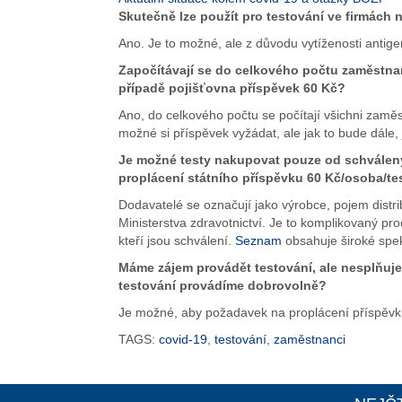
Skutečně lze použít pro testování ve firmách 
Ano. Je to možné, ale z důvodu vytíženosti antig
Započítávají se do celkového počtu zaměstnan
případě pojišťovna příspěvek 60 Kč?
Ano, do celkového počtu se počítají všichni zaměs
možné si příspěvek vyžádat, ale jak to bude dále, 
Je možné testy nakupovat pouze od schválenýc
proplácení státního příspěvku 60 Kč/osoba/te
Dodavatelé se označují jako výrobce, pojem distrib
Ministerstva zdravotnictví. Je to komplikovaný pr
kteří jsou schválení.
Seznam
obsahuje široké spek
Máme zájem provádět testování, ale nesplňu
testování provádíme dobrovolně?
Je možné, aby požadavek na proplácení příspěvku 
TAGS:
covid-19
,
testování
,
zaměstnanci