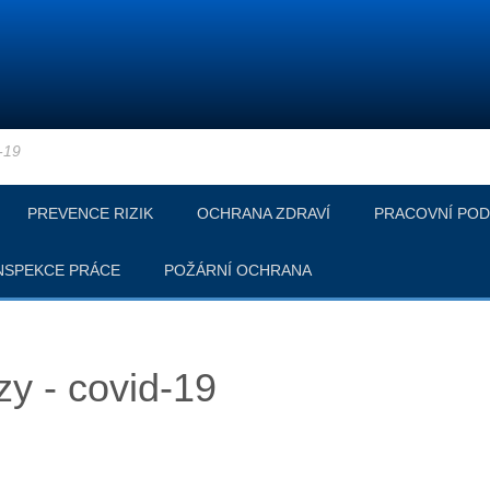
-19
PREVENCE RIZIK
OCHRANA ZDRAVÍ
PRACOVNÍ POD
NSPEKCE PRÁCE
POŽÁRNÍ OCHRANA
y - covid-19