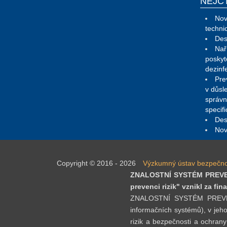
NEJČ
Nov
techni
Des
Nař
poskyt
dezinf
Pre
v důsl
správn
specif
Des
Nov
Copyright © 2016 - 2026
Výzkumný ústav bezpečnosti
ZNALOSTNÍ SYSTÉM PREVENC
prevenci rizik" vznikl za f
ZNALOSTNÍ SYSTÉM PREVENCE 
informačních systémů), v jeho
rizik a bezpečnosti a ochrany