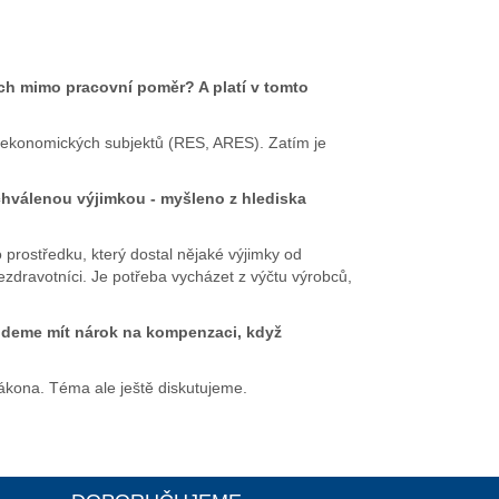
ch mimo pracovní poměr? A platí v tomto
tru ekonomických subjektů (RES, ARES). Zatím je
chválenou výjimkou - myšleno z hlediska
o prostředku, který dostal nějaké výjimky od
ezdravotníci. Je potřeba vycházet z výčtu výrobců,
deme mít nárok na kompenzaci, když
zákona. Téma ale ještě diskutujeme.