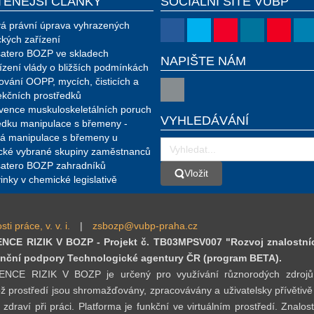
TENĚJŠÍ ČLÁNKY
SOCIÁLNÍ SÍTĚ VÚBP
á právní úprava vyhrazených
ckých zařízení
atero BOZP ve skladech
NAPIŠTE NÁM
ízení vlády o bližších podmínkách
ování OOPP, mycích, čisticích a
ekčních prostředků
vence muskuloskeletálních poruch
VYHLEDÁVÁNÍ
edku manipulace s břemeny -
á manipulace s břemeny u
ické vybrané skupiny zaměstnanců
atero BOZP zahradníků
Vložit
Vložit
inky v chemické legislativě
 práce, v. v. i.
|
zsbozp@vubp-praha.cz
E RIZIK V BOZP - Projekt č. TB03MPSV007 "Rozvoj znalostní
inanční podpory Technologické agentury ČR (program BETA).
RIZIK V BOZP je určený pro využívání různorodých zdrojů (data
ž prostředí jsou shromažďovány, zpracovávány a uživatelsky přívětivě
 zdraví při práci. Platforma je funkční ve virtuálním prostředí. Zna