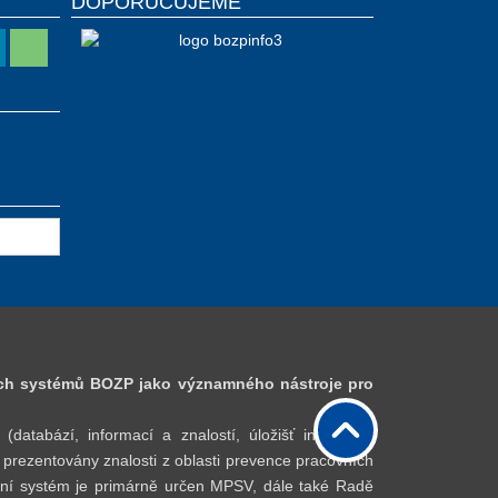
DOPORUČUJEME
ch systémů BOZP jako významného nástroje pro
bází, informací a znalostí, úložišť informací,
 prezentovány znalosti z oblasti prevence pracovních
lostní systém je primárně určen MPSV, dále také Radě