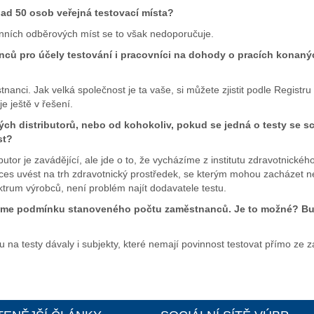
nad 50 osob veřejná testovací místa?
enních odběrových míst se to však nedoporučuje.
ců pro účely testování i pracovníci na dohody o pracích konaný
tnanci. Jak velká společnost je ta vaše, si můžete zjistit podle Regis
je ještě v řešení.
h distributorů, nebo od kohokoliv, pokud se jedná o testy se s
st?
utor je zavádějící, ale jde o to, že vycházíme z institutu zdravotnickéh
oces uvést na trh zdravotnický prostředek, se kterým mohou zacházet n
trum výrobců, není problém najít dodavatele testu.
jeme podmínku stanoveného počtu zaměstnanců. Je to možné? Bu
na testy dávaly i subjekty, které nemají povinnost testovat přímo ze 