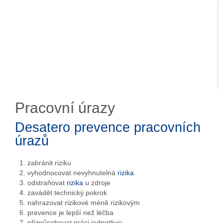
Pracovní úrazy
Desatero prevence pracovních
úrazů
zabránit riziku
vyhodnocovat nevyhnutelná
rizika
odstraňovat
rizika
u zdroje
zavádět technický pokrok
nahrazovat rizikové méně rizikovým
prevence je lepší než léčba
přizpůsobovat práci jednotlivci