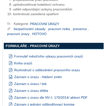
upřednostňovat kolektivní ochranu
udílet odpovídající pokyny pracovníkům
kontrolovat zavedená opatření
Kategorie:
PRACOVNÍ ÚRAZY
bezpečnostní zásady
,
pracovní rizika
,
prevence
,
pracovní úrazy
,
HOTOVO
FORMULÁŘE - PRACOVNÍ ÚRAZY
Formulář měsíčního výkazu pracovních úrazů
pdf
Kniha úrazů
pdf
Rozhodnutí o odškodnění pracovního úrazu
pdf
Záznam o úrazu - hlášení změn
document
Záznam o úrazu / tisk
pdf
Záznam o úrazu dítěte
pdf
Záznam o úrazu dle NV č. 170/2014/ aktivní PDF
pdf
Záznam z jednání odškodňovací komise