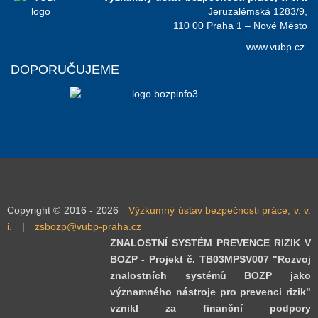
Jeruzalémská 1283/9,
110 00 Praha 1 – Nové Město
www.vubp.cz
DOPORUČUJEME
Copyright © 2016 - 2026
Výzkumný ústav bezpečnosti práce, v. v.
i.
|
zsbozp@vubp-praha.cz
ZNALOSTNÍ SYSTÉM PREVENCE RIZIK V
BOZP - Projekt č. TB03MPSV007 "Rozvoj
znalostních systémů BOZP jako
významného nástroje pro prevenci rizik"
vznikl za finanční podpory