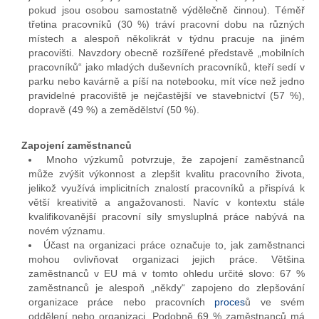
pokud jsou osobou samostatně výdělečně činnou). Téměř
třetina pracovníků (30 %) tráví pracovní dobu na různých
místech a alespoň několikrát v týdnu pracuje na jiném
pracovišti. Navzdory obecně rozšířené představě „mobilních
pracovníků“ jako mladých duševních pracovníků, kteří sedí v
parku nebo kavárně a píší na notebooku, mít více než jedno
pravidelné pracoviště je nejčastější ve stavebnictví (57 %),
dopravě (49 %) a zemědělství (50 %).
Zapojení zaměstnanců
Mnoho výzkumů potvrzuje, že zapojení zaměstnanců
může zvýšit výkonnost a zlepšit kvalitu pracovního života,
jelikož využívá implicitních znalostí pracovníků a přispívá k
větší kreativitě a angažovanosti. Navíc v kontextu stále
kvalifikovanější pracovní síly smysluplná práce nabývá na
novém významu.
Účast na organizaci práce označuje to, jak zaměstnanci
mohou ovlivňovat organizaci jejich práce. Většina
zaměstnanců v EU má v tomto ohledu určité slovo: 67 %
zaměstnanců je alespoň „někdy“ zapojeno do zlepšování
organizace práce nebo pracovních
proces
ů ve svém
oddělení nebo organizaci. Podobně 69 % zaměstnanců má