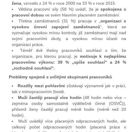
žena
, vzrostlo z 24 % v roce 2000 na 33 % v roce 2015.
Většina pracovní síly (58 %) uvádí, že je
spokojena s
pracovní dobou
ve svém hlavním placeném zaměstnání.
Třetina zaměstnanců (31 %) pracuje v „
organizaci s
vysokou úrovní zapojení zaměstnanců
“, která se
vyznačuje vysokou mírou kontroly, již zaměstnanci mají nad
svými pracovními úkoly, a vysokou mírou účasti na
organizaci práce.
Téměř dvě třetiny pracovníků souhlasí s tím, že
organizace, pro kterou pracují, je
motivuje k nejlepšímu
pracovnímu výkonu: 39 % „spíše souhlasí“ a 24 %
„rozhodně souhlasí“.
Problémy spojené s určitými skupinami pracovníků
Rozdíly mezi pohlavími
zůstávají významné jak v práci,
tak v mimopracovním životě.
Muži častěji pracují více hodin
(48 hodin nebo více –
zejména osoby samostatně výdělečně činné (OSVČ)),
přičemž ženy častěji pracují méně hodin (méně než 20
hodin).
Muži uvádějí více placených odpracovaných hodin, ale
celkový počet odpracovaných hodin (placená práce v