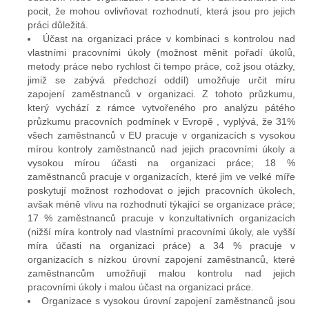
pocit, že mohou ovlivňovat rozhodnutí, která jsou pro jejich
práci důležitá.
Účast na organizaci práce v kombinaci s kontrolou nad
vlastními pracovními úkoly (možnost měnit pořadí úkolů,
metody práce nebo rychlost či tempo práce, což jsou otázky,
jimiž se zabývá předchozí oddíl) umožňuje určit míru
zapojení zaměstnanců v organizaci. Z tohoto průzkumu,
který vychází z rámce vytvořeného pro analýzu pátého
průzkumu pracovních podmínek v Evropě , vyplývá, že 31%
všech zaměstnanců v EU pracuje v organizacích s vysokou
mírou kontroly zaměstnanců nad jejich pracovními úkoly a
vysokou mírou účasti na organizaci práce; 18 %
zaměstnanců pracuje v organizacích, které jim ve velké míře
poskytují možnost rozhodovat o jejich pracovních úkolech,
avšak méně vlivu na rozhodnutí týkající se organizace práce;
17 % zaměstnanců pracuje v konzultativních organizacích
(nižší míra kontroly nad vlastními pracovními úkoly, ale vyšší
míra účasti na organizaci práce) a 34 % pracuje v
organizacích s nízkou úrovní zapojení zaměstnanců, které
zaměstnancům umožňují malou kontrolu nad jejich
pracovními úkoly i malou účast na organizaci práce.
Organizace s vysokou úrovní zapojení zaměstnanců jsou