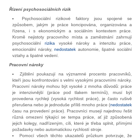
Řízení psychosociálních rizik
Psychosociální rizikové faktory jsou spojené se
způsobem, jakým je práce koncipována, organizována a
řízena, i s ekonomickým a sociálním kontextem práce.
Kromě nejistoty pracovního místa a zaměstnání zahrnují
psychosociální
rizika
vysoké nároky a intenzitu práce,
emocionální nároky,
nedostatek
autonomie, špatné sociální
vztahy a špatné vedení.
Pracovní nároky
Zjištění poukazují na významné procento pracovníků,
kteří jsou konfrontováni s velmi vysokými pracovními nároky.
Pracovní nároky mohou být vysoké z mnoha důvodů: práce
je intenzivnější (práce pod tlakem termínů), musí být
provedena rychleji (vysoká rychlost práce), je často rušivě
přerušena nebo je jednoduše příliš mnoho práce (
nedostatek
času na provedení práce). Pracovníci musejí najednou řešit
různá omezení týkající se tempa práce, ať již způsobená
jejich kolegy, nadřízeným, cíli, které je třeba splnit, přímými
požadavky nebo automatickou rychlostí stroje.
Pomocí všech těchto ukazatelů průzkum potvrzuje, že