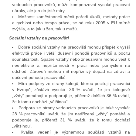
vedoucích pracovníků, může kompenzovat vysoké pracovní
nároky, ale jen do jisté míry.
Možnost zaměstnanců měnit pořadí úkolů, metody práce
a rychlost nebo tempo práce, se od roku 2005 v EU mírně
zvýšila, a to jak u žen, tak u mužů.
Sociální vztahy na pracovišti
Dobré sociální vztahy na pracovišti mohou přispět k vyšší
efektivitě práce i větší duševní pohodě pracovníků a pocitu
sounáležitosti. Špatné vztahy nebo zneužívání mohou vést k
neefektivitě a nepřítomnosti v práci nebo pomýšlení na
odchod. Zároveň mohou mít nepříznivý dopad na zdraví a
duševní pohodu pracovníků.
Míra podpory ze strany kolegů, kterou pociťují pracovníci
v Evropě, zůstává vysoká: 36 % uvádí, že jim kolegové
„vždy“ pomáhají a podporují je, přičemž dalších 36 % uvádí,
že k tomu dochází „většinou“.
Podpora ze strany vedoucích pracovníků je také vysoká:
28 % pracovníků uvádí, že jim nadřízený „vždy“ pomáhá a
podporuje je, přičemž 31 % uvádí, že k tomu dochází
„většinou“.
Kvalita vedení je významnou součástí vztahů na