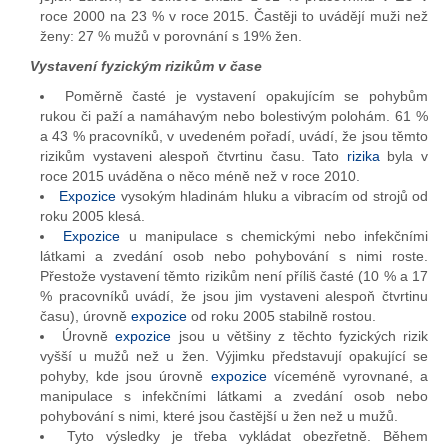
roce 2000 na 23 % v roce 2015. Častěji to uvádějí muži než
ženy: 27 % mužů v porovnání s 19% žen.
Vystavení fyzickým rizikům v čase
Poměrně časté je vystavení opakujícím se pohybům
rukou či paží a namáhavým nebo bolestivým polohám. 61 %
a 43 % pracovníků, v uvedeném pořadí, uvádí, že jsou těmto
rizikům vystaveni alespoň čtvrtinu času. Tato
rizika
byla v
roce 2015 uváděna o něco méně než v roce 2010.
Expozice
vysokým hladinám hluku a vibracím od strojů od
roku 2005 klesá.
Expozice
u manipulace s chemickými nebo infekčními
látkami a zvedání osob nebo pohybování s nimi roste.
Přestože vystavení těmto rizikům není příliš časté (10 % a 17
% pracovníků uvádí, že jsou jim vystaveni alespoň čtvrtinu
času), úrovně
expozice
od roku 2005 stabilně rostou.
Úrovně
expozice
jsou u většiny z těchto fyzických rizik
vyšší u mužů než u žen. Výjimku představují opakující se
pohyby, kde jsou úrovně
expozice
víceméně vyrovnané, a
manipulace s infekčními látkami a zvedání osob nebo
pohybování s nimi, které jsou častější u žen než u mužů.
Tyto výsledky je třeba vykládat obezřetně. Během