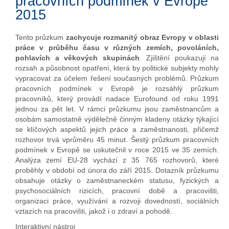
pracovních podmínek v Evropě
2015
Tento průzkum
zachycuje rozmanitý obraz Evropy v oblasti
práce v průběhu času v různých zemích, povoláních,
pohlavích a věkových skupinách
. Zjištění poukazují na
rozsah a působnost opatření, která by politické subjekty mohly
vypracovat za účelem řešení současných problémů. Průzkum
pracovních podmínek v Evropě je rozsáhlý průzkum
pracovníků, který provádí nadace Eurofound od roku 1991
jednou za pět let. V rámci průzkumu jsou zaměstnancům a
osobám samostatně výdělečně činným kladeny otázky týkající
se klíčových aspektů jejich práce a zaměstnanosti, přičemž
rozhovor trvá vprůměru 45 minut. Šestý průzkum pracovních
podmínek v Evropě se uskutečnil v roce 2015 ve 35 zemích.
Analýza zemí EU-28 vychází z 35 765 rozhovorů, které
proběhly v období od února do září 2015. Dotazník průzkumu
obsahuje otázky o zaměstnaneckém statusu, fyzických a
psychosociálních rizicích, pracovní době a pracovišti,
organizaci práce, využívání a rozvoji dovedností, sociálních
vztazích na pracovišti, jakož i o zdraví a pohodě.
Interaktivní nástroj