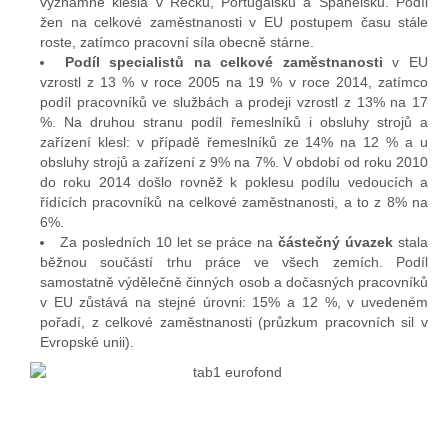
významně klesla v Řecku, Portugalsku a Španělsku. Podíl
žen na celkové zaměstnanosti v EU postupem času stále
roste, zatímco pracovní síla obecně stárne.
Podíl specialistů na celkové zaměstnanosti
v EU
vzrostl z 13 % v roce 2005 na 19 % v roce 2014, zatímco
podíl pracovníků ve službách a prodeji vzrostl z 13% na 17
%. Na druhou stranu podíl řemeslníků i obsluhy strojů a
zařízení klesl: v případě řemeslníků ze 14% na 12 % a u
obsluhy strojů a zařízení z 9% na 7%. V období od roku 2010
do roku 2014 došlo rovněž k poklesu podílu vedoucích a
řídících pracovníků na celkové zaměstnanosti, a to z 8% na
6%.
Za posledních 10 let se práce na
částečný úvazek
stala
běžnou součástí trhu práce ve všech zemích. Podíl
samostatně výdělečně činných osob a dočasných pracovníků
v EU zůstává na stejné úrovni: 15% a 12 %, v uvedeném
pořadí, z celkové zaměstnanosti (průzkum pracovních sil v
Evropské unii).