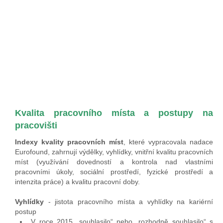
Kvalita pracovního místa a postupy na
pracovišti
Indexy kvality pracovních míst
, které vypracovala nadace
Eurofound, zahrnují výdělky, vyhlídky, vnitřní kvalitu pracovních
míst (využívání dovedností a kontrola nad vlastními
pracovními úkoly, sociální prostředí, fyzické prostředí a
intenzita práce) a kvalitu pracovní doby.
Vyhlídky
- jistota pracovního místa a vyhlídky na kariérní
postup
V roce 2015 „souhlasilo“ nebo „rozhodně souhlasilo“ s