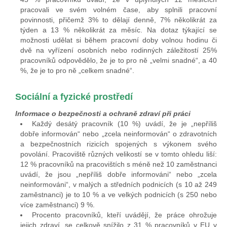
pracovali ve svém volném čase, aby splnili pracovní
povinnosti, přičemž 3% to dělají denně, 7% několikrát za
týden a 13 % několikrát za měsíc. Na dotaz týkající se
možnosti udělat si během pracovní doby volnou hodinu či
dvě na vyřízení osobních nebo rodinných záležitostí 25%
pracovníků odpovědělo, že je to pro ně „velmi snadné“, a 40
%, že je to pro ně „celkem snadné“.
Sociální a fyzické prostředí
Informace o bezpečnosti a ochraně zdraví při práci
Každý desátý pracovník (10 %) uvádí, že je „nepříliš
dobře informován“ nebo „zcela neinformován“ o zdravotních
a bezpečnostních rizicích spojených s výkonem svého
povolání. Pracoviště různých velikostí se v tomto ohledu liší:
12 % pracovníků na pracovištích s méně než 10 zaměstnanci
uvádí, že jsou „nepříliš dobře informováni“ nebo „zcela
neinformováni“, v malých a středních podnicích (s 10 až 249
zaměstnanci) je to 10 % a ve velkých podnicích (s 250 nebo
více zaměstnanci) 9 %.
Procento pracovníků, kteří uvádějí, že práce ohrožuje
jejich zdraví, se celkově snížilo z 31 % pracovníků v EU v