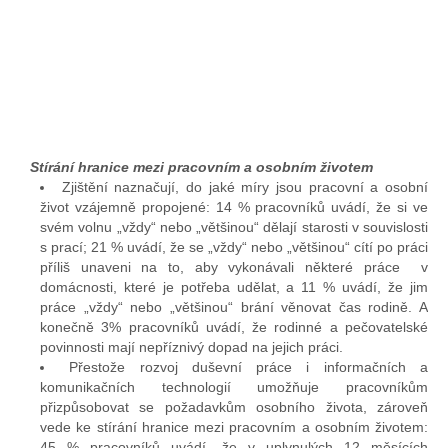
Stírání hranice mezi pracovním a osobním životem
Zjištění naznačují, do jaké míry jsou pracovní a osobní
život vzájemně propojené: 14 % pracovníků uvádí, že si ve
svém volnu „vždy“ nebo „většinou“ dělají starosti v souvislosti
s prací; 21 % uvádí, že se „vždy“ nebo „většinou“ cítí po práci
příliš unaveni na to, aby vykonávali některé práce v
domácnosti, které je potřeba udělat, a 11 % uvádí, že jim
práce „vždy“ nebo „většinou“ brání věnovat čas rodině. A
konečně 3% pracovníků uvádí, že rodinné a pečovatelské
povinnosti mají nepříznivý dopad na jejich práci.
Přestože rozvoj duševní práce i informačních a
komunikačních technologií umožňuje pracovníkům
přizpůsobovat se požadavkům osobního života, zároveň
vede ke stírání hranice mezi pracovním a osobním životem:
45 % pracovníků uvádí, že v uplynulých 12 měsících