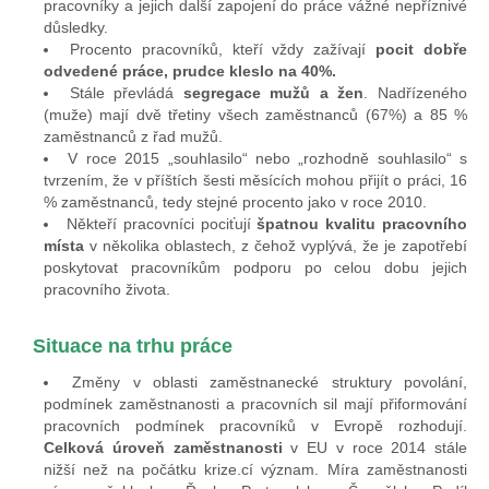
pracovníky a jejich další zapojení do práce vážné nepříznivé
důsledky.
Procento pracovníků, kteří vždy zažívají
pocit dobře
odvedené práce, prudce kleslo na 40%.
Stále převládá
segregace mužů a žen
. Nadřízeného
(muže) mají dvě třetiny všech zaměstnanců (67%) a 85 %
zaměstnanců z řad mužů.
V roce 2015 „souhlasilo“ nebo „rozhodně souhlasilo“ s
tvrzením, že v příštích šesti měsících mohou přijít o práci, 16
% zaměstnanců, tedy stejné procento jako v roce 2010.
Někteří pracovníci pociťují
špatnou kvalitu pracovního
místa
v několika oblastech, z čehož vyplývá, že je zapotřebí
poskytovat pracovníkům podporu po celou dobu jejich
pracovního života.
Situace na trhu práce
Změny v oblasti zaměstnanecké struktury povolání,
podmínek zaměstnanosti a pracovních sil mají přiformování
pracovních podmínek pracovníků v Evropě rozhodují.
Celková úroveň zaměstnanosti
v EU v roce 2014 stále
nižší než na počátku krize.cí význam. Míra zaměstnanosti