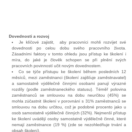
Dovednosti a rozvoj
Je klíčové zajistit, aby pracovníci mohli rozvíjet své
dovednosti po celou dobu svého pracovního života.
Zásadními faktory v tomto ohledu jsou přístup ke školení i
míra, do jaké je člověk schopen se při plnění svých
pracovních povinností učit novým dovednostem.
Co se týče přístupu ke školení během posledních 12
měsíců, mezi zaměstnanci (školení zajišťuje zaměstnavatel)
a samostatně výdělečně činnými osobami panují výrazné
rozdíly (podle zaměstnaneckého statusu). Téměř polovina
zaměstnanců se smlouvou na dobu neurčitou (45%) se
mohla zúčastnit školení v porovnání s 31% zaměstnanců se
smlouvou na dobu určitou, což je podobné procento jako u
osob samostatně výdělečně činných (32%). Nejmenší přístup
ke školení uvádějí osoby samostatně výdělečně činné, které
nemají zaměstnance (19 %) (zde se nezohledňuje trvání a
obsah školení).