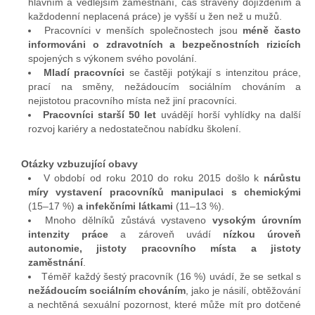
hlavním a vedlejším zaměstnání, čas strávený dojížděním a
každodenní neplacená práce) je vyšší u žen než u mužů.
Pracovníci v menších společnostech jsou
méně často
informováni o zdravotních a bezpečnostních rizicích
spojených s výkonem svého povolání.
Mladí pracovníci
se častěji potýkají s intenzitou práce,
prací na směny, nežádoucím sociálním chováním a
nejistotou pracovního místa než jiní pracovníci.
Pracovníci starší 50 let
uvádějí horší vyhlídky na další
rozvoj kariéry a nedostatečnou nabídku školení.
Otázky vzbuzující obavy
V období od roku 2010 do roku 2015 došlo k
nárůstu
míry vystavení pracovníků manipulaci s chemickými
(15–17 %)
a infekčními látkami
(11–13 %).
Mnoho dělníků zůstává vystaveno
vysokým úrovním
intenzity práce
a zároveň uvádí
nízkou úroveň
autonomie, jistoty pracovního místa a jistoty
zaměstnání
.
Téměř každý šestý pracovník (16 %) uvádí, že se setkal s
nežádoucím sociálním chováním
, jako je násilí, obtěžování
a nechtěná sexuální pozornost, které může mít pro dotčené