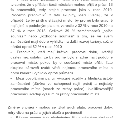
tvrzením, že v příštích šesti měsících mohou přijít o práci, 16
% pracovníků, tedy stejné procento jako v roce 2010.
Procento pracovníků z této skupiny, kteří uvádějí, že v
případě, že by přišli o stávající místo, by pro ně bylo snadné
najít jiné s podobným platem, vzrostlo z 32 % v roce 2010 na
37 % v roce 2015. Celkově 39 % zaměstnanců „spíše
souhlasí“ nebo „rozhodně souhlasí“ s tím, že ve svém
zaměstnání mají dobré vyhlídky na další rozvoj kariéry, což je
nárůst oproti 32 % v roce 2010.
Pracovníci, kteří mají krátkou pracovní dobu, uvádějí
častěji než ostatní, že by pro ně bylo snadné najít podobné
pracovní místo, pokud by o současné místo přišli. Tato
skupina zároveň uvádí větší nejistotu pracovního místa a
horší kariérní vyhlídky oproti průměru.
Mezi povoláními panují výrazné rozdíly z hlediska jistoty
zaměstnání (důvěra ve schopnost najít práci) a nejistoty
pracovního místa (strach ze ztráty práce), kvalifikovanější
pracovníci uvádějí vyšší míru jistoty pracovního místa.
Změny v práci
- mohou se týkat jejich platu, pracovní doby,
míry vlivu na práci a jejich úkolů a povinností
Během recese bylo sjednáváno či uplatňováno zkrácení