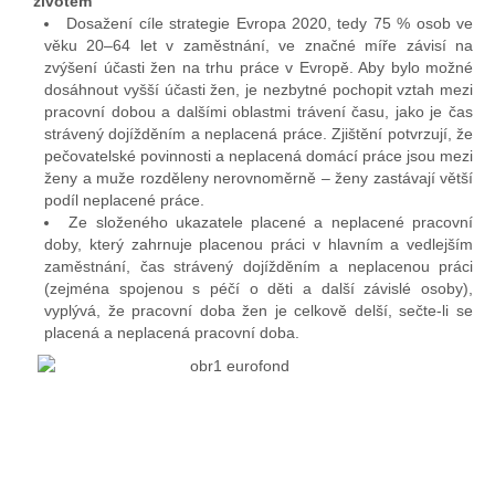
životem
Dosažení cíle strategie Evropa 2020, tedy 75 % osob ve
věku 20–64 let v zaměstnání, ve značné míře závisí na
zvýšení účasti žen na trhu práce v Evropě. Aby bylo možné
dosáhnout vyšší účasti žen, je nezbytné pochopit vztah mezi
pracovní dobou a dalšími oblastmi trávení času, jako je čas
strávený dojížděním a neplacená práce. Zjištění potvrzují, že
pečovatelské povinnosti a neplacená domácí práce jsou mezi
ženy a muže rozděleny nerovnoměrně – ženy zastávají větší
podíl neplacené práce.
Ze složeného ukazatele placené a neplacené pracovní
doby, který zahrnuje placenou práci v hlavním a vedlejším
zaměstnání, čas strávený dojížděním a neplacenou práci
(zejména spojenou s péčí o děti a další závislé osoby),
vyplývá, že pracovní doba žen je celkově delší, sečte-li se
placená a neplacená pracovní doba.