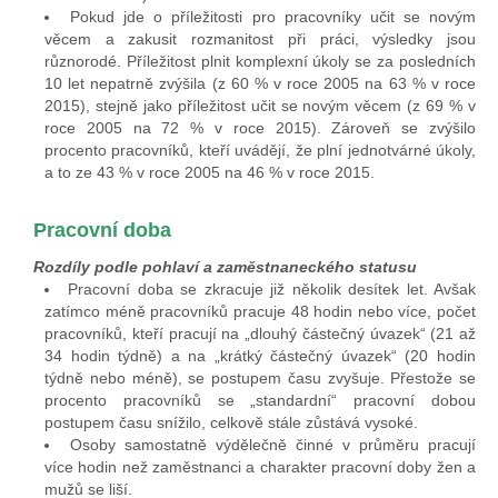
Pokud jde o příležitosti pro pracovníky učit se novým
věcem a zakusit rozmanitost při práci, výsledky jsou
různorodé. Příležitost plnit komplexní úkoly se za posledních
10 let nepatrně zvýšila (z 60 % v roce 2005 na 63 % v roce
2015), stejně jako příležitost učit se novým věcem (z 69 % v
roce 2005 na 72 % v roce 2015). Zároveň se zvýšilo
procento pracovníků, kteří uvádějí, že plní jednotvárné úkoly,
a to ze 43 % v roce 2005 na 46 % v roce 2015.
Pracovní doba
Rozdíly podle pohlaví a zaměstnaneckého statusu
Pracovní doba se zkracuje již několik desítek let. Avšak
zatímco méně pracovníků pracuje 48 hodin nebo více, počet
pracovníků, kteří pracují na „dlouhý částečný úvazek“ (21 až
34 hodin týdně) a na „krátký částečný úvazek“ (20 hodin
týdně nebo méně), se postupem času zvyšuje. Přestože se
procento pracovníků se „standardní“ pracovní dobou
postupem času snížilo, celkově stále zůstává vysoké.
Osoby samostatně výdělečně činné v průměru pracují
více hodin než zaměstnanci a charakter pracovní doby žen a
mužů se liší.