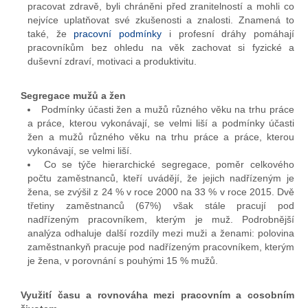
pracovat zdravě, byli chráněni před zranitelností a mohli co
nejvíce uplatňovat své zkušenosti a znalosti. Znamená to
také, že
pracovní podmínky
i profesní dráhy pomáhají
pracovníkům bez ohledu na věk zachovat si fyzické a
duševní zdraví, motivaci a produktivitu.
Segregace mužů a žen
Podmínky účasti žen a mužů různého věku na trhu práce
a práce, kterou vykonávají, se velmi liší a podmínky účasti
žen a mužů různého věku na trhu práce a práce, kterou
vykonávají, se velmi liší.
Co se týče hierarchické segregace, poměr celkového
počtu zaměstnanců, kteří uvádějí, že jejich nadřízeným je
žena, se zvýšil z 24 % v roce 2000 na 33 % v roce 2015. Dvě
třetiny zaměstnanců (67%) však stále pracují pod
nadřízeným pracovníkem, kterým je muž. Podrobnější
analýza odhaluje další rozdíly mezi muži a ženami: polovina
zaměstnankyň pracuje pod nadřízeným pracovníkem, kterým
je žena, v porovnání s pouhými 15 % mužů.
Využití času a rovnováha mezi pracovním a cosobním