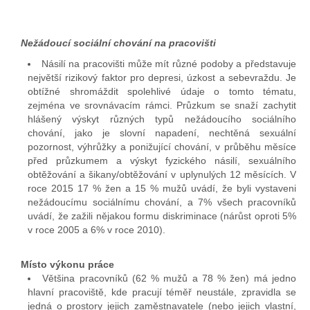
Nežádoucí sociální chování na pracovišti
Násilí na pracovišti může mít různé podoby a představuje
největší rizikový faktor pro depresi, úzkost a sebevraždu. Je
obtížné shromáždit spolehlivé údaje o tomto tématu,
zejména ve srovnávacím rámci. Průzkum se snaží zachytit
hlášený výskyt různých typů nežádoucího sociálního
chování, jako je slovní napadení, nechtěná sexuální
pozornost, výhrůžky a ponižující chování, v průběhu měsíce
před průzkumem a výskyt fyzického násilí, sexuálního
obtěžování a šikany/obtěžování v uplynulých 12 měsících. V
roce 2015 17 % žen a 15 % mužů uvádí, že byli vystaveni
nežádoucímu sociálnímu chování, a 7% všech pracovníků
uvádí, že zažili nějakou formu diskriminace (nárůst oproti 5%
v roce 2005 a 6% v roce 2010).
Místo výkonu práce
Většina pracovníků (62 % mužů a 78 % žen) má jedno
hlavní pracoviště, kde pracují téměř neustále, zpravidla se
jedná o prostory jejich zaměstnavatele (nebo jejich vlastní,