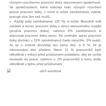
různými rozvrženími pracovní doby stanovenými společností.
Ve společnostech, které nabízejí řadu různých rozvržení
pevné pracovní doby, z nichž si může zaměstnanec vybrat,
pracuje více žen než mužů.
Každý pátý zaměstnanec (20 %) si může libovolně volit
začátek a konec pracovní doby v rámci stanoveného rozpětí
(pružná pracovní doba), zatímco 6% zaměstnanců si
stanovuje pracovní dobu samo. Ke změnám úprav pracovní
doby dochází u 31% zaměstnanců často narychlo, 5% uvádí,
že se o změně dozvídají ten samý den, a 8 %, že je
informováno den předem. Navíc 11 % pracovníků bylo
několikrát v měsíci před průzkumem požádáno, aby se rychle
dostavilo do práce, zatímco u 2% pracovníků k tomu došlo
několikrát v týdnu před průzkumem.