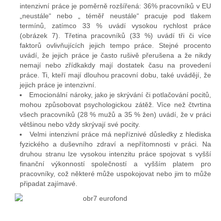
intenzivní práce je poměrně rozšířená: 36% pracovníků v EU
„neustále“ nebo „ téměř neustále“ pracuje pod tlakem
termínů, zatímco 33 % uvádí vysokou rychlost práce
(obrázek 7). Třetina pracovníků (33 %) uvádí tři či více
faktorů ovlivňujících jejich tempo práce. Stejné procento
uvádí, že jejich práce je často rušivě přerušena a že nikdy
nemají nebo zřídkakdy mají dostatek času na provedení
práce. Ti, kteří mají dlouhou pracovní dobu, také uvádějí, že
jejich práce je intenzivní.
Emocionální nároky, jako je skrývání či potlačování pocitů,
mohou způsobovat psychologickou zátěž. Více než čtvrtina
všech pracovníků (28 % mužů a 35 % žen) uvádí, že v práci
většinou nebo vždy skrývají své pocity.
Velmi intenzivní práce má nepříznivé důsledky z hlediska
fyzického a duševního zdraví a nepřítomnosti v práci. Na
druhou stranu lze vysokou intenzitu práce spojovat s vyšší
finanční výkonností společností a vyšším platem pro
pracovníky, což některé může uspokojovat nebo jim to může
připadat zajímavé.