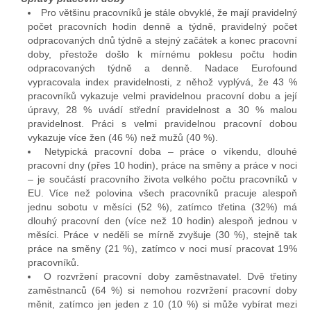
Pro většinu pracovníků je stále obvyklé, že mají pravidelný
počet pracovních hodin denně a týdně, pravidelný počet
odpracovaných dnů týdně a stejný začátek a konec pracovní
doby, přestože došlo k mírnému poklesu počtu hodin
odpracovaných týdně a denně. Nadace Eurofound
vypracovala index pravidelnosti, z něhož vyplývá, že 43 %
pracovníků vykazuje velmi pravidelnou pracovní dobu a její
úpravy, 28 % uvádí střední pravidelnost a 30 % malou
pravidelnost. Práci s velmi pravidelnou pracovní dobou
vykazuje více žen (46 %) než mužů (40 %).
Netypická pracovní doba – práce o víkendu, dlouhé
pracovní dny (přes 10 hodin), práce na směny a práce v noci
– je součástí pracovního života velkého počtu pracovníků v
EU. Více než polovina všech pracovníků pracuje alespoň
jednu sobotu v měsíci (52 %), zatímco třetina (32%) má
dlouhý pracovní den (více než 10 hodin) alespoň jednou v
měsíci. Práce v neděli se mírně zvyšuje (30 %), stejně tak
práce na směny (21 %), zatímco v noci musí pracovat 19%
pracovníků.
O rozvržení pracovní doby zaměstnavatel. Dvě třetiny
zaměstnanců (64 %) si nemohou rozvržení pracovní doby
měnit, zatímco jen jeden z 10 (10 %) si může vybírat mezi