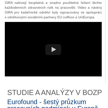
OiRA nabízejí bezplatná a snadno použitelná řešení těchto
každodenních zdravotních rizik na pracovišti. Video a nástroj
OiRA pro kadeřnické odvětví byly vypracovány ve spolupráci
s odvětvovými sociálními partnery EU coiffure a UniEuropa.
STUDIE A ANALÝZY V BOZP
Eurofound - šestý průzkum