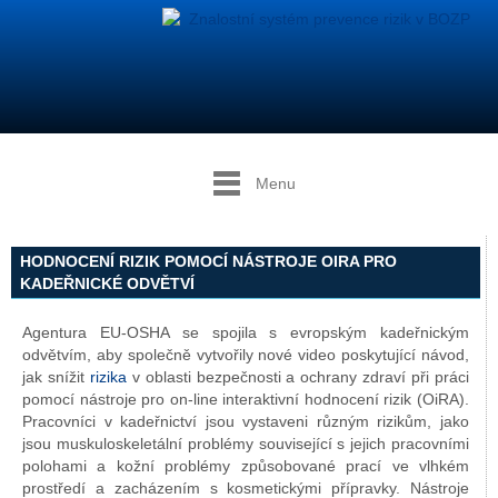
Menu
HODNOCENÍ RIZIK POMOCÍ NÁSTROJE OIRA PRO
KADEŘNICKÉ ODVĚTVÍ
Agentura EU-OSHA se spojila s evropským kadeřnickým
odvětvím, aby společně vytvořily nové video poskytující návod,
jak snížit
rizika
v oblasti bezpečnosti a ochrany zdraví při práci
pomocí nástroje pro on-line interaktivní hodnocení rizik (OiRA).
Pracovníci v kadeřnictví jsou vystaveni různým rizikům, jako
jsou muskuloskeletální problémy související s jejich pracovními
polohami a kožní problémy způsobované prací ve vlhkém
prostředí a zacházením s kosmetickými přípravky. Nástroje