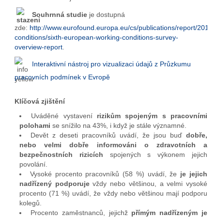
Souhrnná studie
je dostupná
zde:
http://www.eurofound.europa.eu/cs/publications/report/2016/
conditions/sixth-european-working-conditions-survey-
overview-report
.
Interaktivní nástroj pro vizualizaci údajů z Průzkumu
pracovních podmínek v Evropě
Klíčová zjištění
Uváděné vystavení
rizikům spojeným s pracovními
polohami
se snížilo na 43%, i když je stále významné.
Devět z deseti pracovníků uvádí, že jsou buď
dobře,
nebo velmi dobře informováni o zdravotních a
bezpečnostních rizicích
spojených s výkonem jejich
povolání.
Vysoké procento pracovníků (58 %) uvádí, že
je jejich
nadřízený podporuje
vždy nebo většinou, a velmi vysoké
procento (71 %) uvádí, že vždy nebo většinou mají podporu
kolegů.
Procento zaměstnanců, jejichž
přímým nadřízeným je