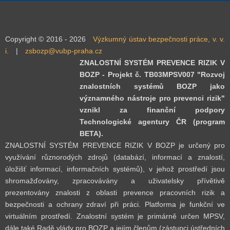
Copyright © 2016 - 2026
Výzkumný ústav bezpečnosti práce, v. v.
i.
|
zsbozp@vubp-praha.cz
ZNALOSTNÍ SYSTÉM PREVENCE RIZIK V
BOZP - Projekt č. TB03MPSV007 "Rozvoj
znalostních systémů BOZP jako
významného nástroje pro prevenci rizik"
vznikl za finanční podpory
Technologické agentury ČR (program
BETA).
ZNALOSTNÍ SYSTÉM PREVENCE RIZIK V BOZP je určený pro
využívání různorodých zdrojů (databází, informací a znalostí,
úložišť informací, informačních systémů), v jehož prostředí jsou
shromažďovány, zpracovávány a uživatelsky přívětivě
prezentovány znalosti z oblasti prevence pracovních rizik a
bezpečnosti a ochrany zdraví při práci. Platforma je funkční ve
virtuálním prostředí. Znalostní systém je primárně určen MPSV,
dále také Radě vlády pro BOZP a jejím členům (zástupci ústředních