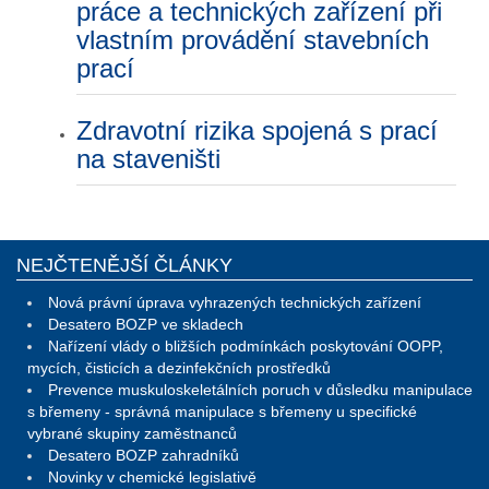
práce a technických zařízení při
vlastním provádění stavebních
prací
Zdravotní rizika spojená s prací
na staveništi
NEJČTENĚJŠÍ ČLÁNKY
Nová právní úprava vyhrazených technických zařízení
Desatero BOZP ve skladech
Nařízení vlády o bližších podmínkách poskytování OOPP,
mycích, čisticích a dezinfekčních prostředků
Prevence muskuloskeletálních poruch v důsledku manipulace
s břemeny - správná manipulace s břemeny u specifické
vybrané skupiny zaměstnanců
Desatero BOZP zahradníků
Novinky v chemické legislativě