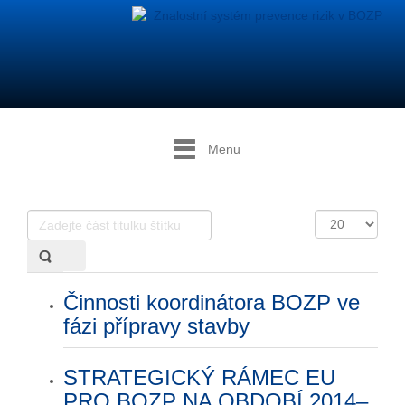
Menu
Zadejte
Počet
část
zobrazení
titulku
štítku
Činnosti koordinátora BOZP ve
fázi přípravy stavby
STRATEGICKÝ RÁMEC EU
PRO BOZP NA OBDOBÍ 2014–