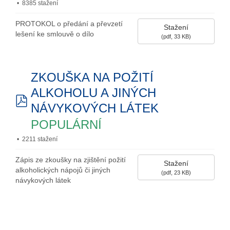
8385 stažení
PROTOKOL o předání a převzetí
Stažení
lešení ke smlouvě o dílo
(pdf, 33 KB)
ZKOUŠKA NA POŽITÍ
ALKOHOLU A JINÝCH
NÁVYKOVÝCH LÁTEK
pdf
POPULÁRNÍ
2211 stažení
Zápis ze zkoušky na zjištění požití
Stažení
alkoholických nápojů či jiných
(pdf, 23 KB)
návykových látek