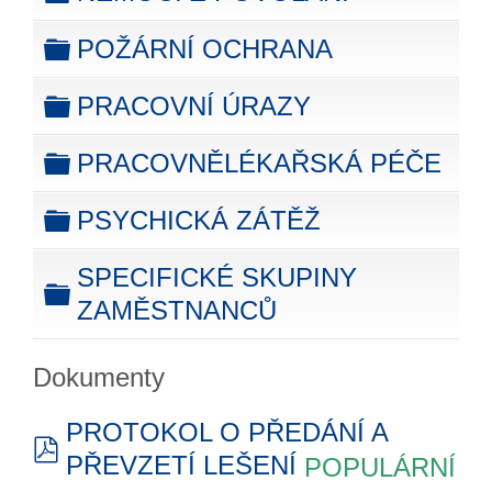
folder
POŽÁRNÍ OCHRANA
folder
PRACOVNÍ ÚRAZY
folder
PRACOVNĚLÉKAŘSKÁ PÉČE
folder
PSYCHICKÁ ZÁTĚŽ
folder
SPECIFICKÉ SKUPINY
ZAMĚSTNANCŮ
folder
Dokumenty
PROTOKOL O PŘEDÁNÍ A
PŘEVZETÍ LEŠENÍ
POPULÁRNÍ
pdf