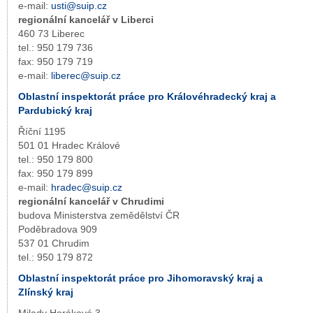
e-mail:
usti@suip.cz
regionální kancelář v Liberci
460 73 Liberec
tel.: 950 179 736
fax: 950 179 719
e-mail:
liberec@suip.cz
Oblastní inspektorát práce pro Královéhradecký kraj a
Pardubický kraj
Říční 1195
501 01 Hradec Králové
tel.: 950 179 800
fax: 950 179 899
e-mail:
hradec@suip.cz
regionální kancelář v Chrudimi
budova Ministerstva zemědělství ČR
Poděbradova 909
537 01 Chrudim
tel.: 950 179 872
Oblastní inspektorát práce pro Jihomoravský kraj a
Zlínský kraj
Milady Horákové 3