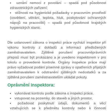
uznání nemoci z povolání – spadá pod působnost
zdravotnických zařízení;
stížnosti na hygienické požadavky v pracovním prostředí
(osvětlení, větrání, teplota, hluk, poskytování ochranných
nápojů na pracovišti) – spadá pod působnost krajských
hygienických stanic.
Dle ustanovení zákona o inspekci práce vychází inspektor při
výkonu kontroly z dokladů a informací předložených
zaměstnavatelem. Zjištěné porušení pracovněprávních
přepisů musí být prokázáno a je uvedeno inspektorem v pro
tokolu o provedené kontrole. Orgány inspekce práce mají
právo vyžadovat podání písemné zprávy o opatřeních přijatých
zaměstnavatelem k odstranění zjištěných nedostatků a za
zjištěná porušení zaměstnavatelům ukládat pokuty.
Oprávnění inspektora:
vykonávat kontrolu podle zákona o inspekci práce,
vstupovat na pozemky, do staveb a jiných prostor,
požadovat poskytnutí údajů, dokumentů a věcí
vztahujících se k předmětu kontroly nebo k činnosti