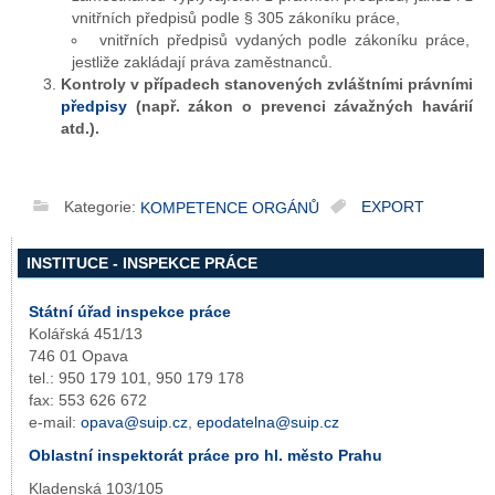
vnitřních předpisů podle § 305 zákoníku práce,
vnitřních předpisů vydaných podle zákoníku práce,
jestliže zakládají práva zaměstnanců.
Kontroly v případech stanovených zvláštními právními
předpisy
(např. zákon o prevenci závažných havárií
atd.).
Kategorie:
EXPORT
KOMPETENCE ORGÁNŮ
INSTITUCE - INSPEKCE PRÁCE
Státní úřad inspekce práce
Kolářská 451/13
746 01 Opava
tel.: 950 179 101, 950 179 178
fax: 553 626 672
e-mail:
opava@suip.cz
,
epodatelna@suip.cz
Oblastní inspektorát práce pro hl. město Prahu
Kladenská 103/105