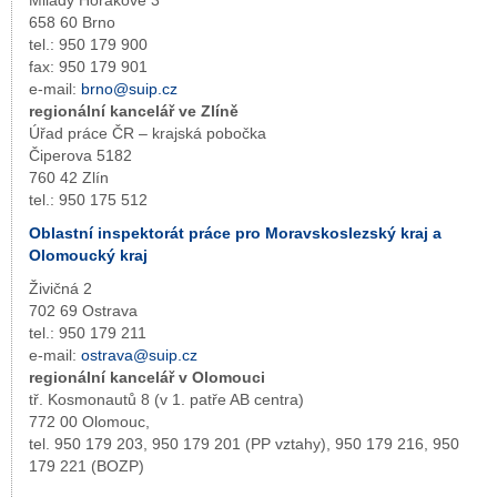
658 60 Brno
tel.: 950 179 900
fax: 950 179 901
e-mail:
brno@suip.cz
regionální kancelář ve Zlíně
Úřad práce ČR – krajská pobočka
Čiperova 5182
760 42 Zlín
tel.: 950 175 512
Oblastní inspektorát práce pro Moravskoslezský kraj a
Olomoucký kraj
Živičná 2
702 69 Ostrava
tel.: 950 179 211
e-mail:
ostrava@suip.cz
regionální kancelář v Olomouci
tř. Kosmonautů 8 (v 1. patře AB centra)
772 00 Olomouc,
tel. 950 179 203, 950 179 201 (PP vztahy), 950 179 216, 950
179 221 (BOZP)