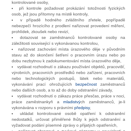
kontrolované osoby,
při kontrole požadovat prokázání totožnosti fyzických
osob, jež jsou přítomny na místě kontroly,
v případě hodného zvláštního zřetele, popřípadě
nebezpečí hrozícího z prodlení nařizovat provedení měření,
prohlídek, zkoušek nebo revizí,
dotazovat se zaměstnanců kontrolované osoby na
záležitosti související s vykonávanou kontrolou,
nařizovat zachování místa úrazového děje v původním
stavu až do skončení šetření o pracovním úrazu nebo po
dobu nezbytnou k zadokumentování místa úrazového děje,
vydávat rozhodnutí o zákazu používání objektů, pracovišť,
výrobních, pracovních prostředků nebo zařízení, pracovních
nebo technologických postupů, látek nebo materiálů,
vykonávání prací ohrožujících
bezpečnost
zaměstnanců
nebo dalších osob, a to až do doby odstranění závady,
vydávat rozhodnutí o zákazu práce přesčas, práce v noci,
práce zaměstnankyň a
mladistvý
ch zaměstnanců, je-li
vykonávána v rozporu s právními
předpisy
,
ukládat kontrolované osobě opatření k odstranění
nedostatků, určovat přiměřené lhůty k jejich odstranění a
vyžadovat podání písemné zprávy o přijatých opatřeních,