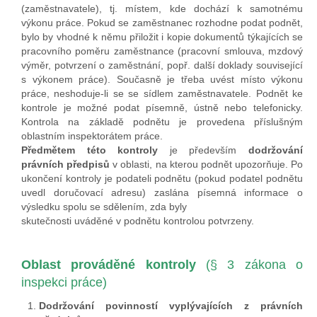
(zaměstnavatele), tj. místem, kde dochází k samotnému
výkonu práce. Pokud se zaměstnanec rozhodne podat podnět,
bylo by vhodné k němu přiložit i kopie dokumentů týkajících se
pracovního poměru zaměstnance (pracovní smlouva, mzdový
výměr, potvrzení o zaměstnání, popř. další doklady související
s výkonem práce). Současně je třeba uvést místo výkonu
práce, neshoduje-li se se sídlem zaměstnavatele. Podnět ke
kontrole je možné podat písemně, ústně nebo telefonicky.
Kontrola na základě podnětu je provedena příslušným
oblastním inspektorátem práce.
Předmětem této kontroly
je především
dodržování
právních předpisů
v oblasti, na kterou podnět upozorňuje. Po
ukončení kontroly je podateli podnětu (pokud podatel podnětu
uvedl doručovací adresu) zaslána písemná informace o
výsledku spolu se sdělením, zda byly
skutečnosti uváděné v podnětu kontrolou potvrzeny.
Oblast prováděné kontroly
(§ 3 zákona o
inspekci práce)
Dodržování povinností vyplývajících z právních