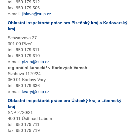
tel.: 950 179 512
fax: 950 179 506
e-mail:
jihlava@suip.cz
Oblastní inspektorát práce pro Plzeňský kraj a Karlovarský
kraj
Schwarzova 27
301 00 Plzeň
tel.: 950 179 611
fax: 950 179 610
e-mail:
plzen@suip.cz
regionální kancelář v Karlových Varech
Svahová 1170/24
360 01 Karlovy Vary
tel.: 950 179 636
e-mail:
kvary@suip.cz
Oblastní inspektorát práce pro Ústecký kraj a Liberecký
kraj
SNP 2720/21
400 11 Ústí nad Labem
tel.: 950 179 711
fax: 950 179 719