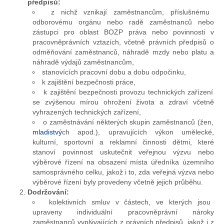
předpisů:
z nichž vznikají zaměstnancům, příslušnému
odborovému orgánu nebo radě zaměstnanců nebo
zástupci pro oblast BOZP práva nebo povinnosti v
pracovněprávních vztazích, včetně právních předpisů o
odměňování zaměstnanců, náhradě mzdy nebo platu a
náhradě výdajů zaměstnancům,
stanovících pracovní dobu a dobu odpočinku,
k zajištění bezpečnosti práce,
k zajištění bezpečnosti provozu technických zařízení
se zvýšenou mírou ohrožení života a zdraví včetně
vyhrazených technických zařízení,
o zaměstnávání některých skupin zaměstnanců (žen,
mladistvý
ch apod.), upravujících výkon umělecké,
kulturní, sportovní a reklamní činnosti dětmi, které
stanoví povinnost uskutečnit veřejnou výzvu nebo
výběrové řízení na obsazení místa úředníka územního
samosprávného celku, jakož i to, zda veřejná výzva nebo
výběrové řízení byly provedeny včetně jejich průběhu.
Dodržování:
kolektivních smluv v částech, ve kterých jsou
upraveny individuální pracovněprávní nároky
zaměstnanců vyplývajících z právních předpisů, jakož i z