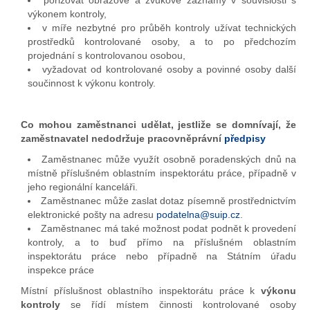
pořizovat obrazové a zvukové záznamy v souvislosti s
výkonem kontroly,
v míře nezbytné pro průběh kontroly užívat technických
prostředků kontrolované osoby, a to po předchozím
projednání s kontrolovanou osobou,
vyžadovat od kontrolované osoby a povinné osoby další
součinnost k výkonu kontroly.
Co mohou zaměstnanci udělat, jestliže se domnívají, že
zaměstnavatel nedodržuje pracovněprávní
předpisy
Zaměstnanec může využít osobně poradenských dnů na
místně příslušném oblastním inspektorátu práce, případně v
jeho regionální kanceláři.
Zaměstnanec může zaslat dotaz písemně prostřednictvím
elektronické pošty na adresu
podatelna@suip.cz
.
Zaměstnanec má také možnost podat podnět k provedení
kontroly, a to buď přímo na příslušném oblastním
inspektorátu práce nebo případně na Státním úřadu
inspekce práce
Místní příslušnost oblastního inspektorátu práce k
výkonu
kontroly
se řídí místem činnosti kontrolované osoby