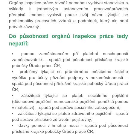
Orgány inspekce práce rovněž nemohou vydávat stanoviska a
výklady k jednotlivým ustanovením pracovněprávních
předpisů, mohou vyslovit pouze svůj názor týkající se
problematiky pracovních vztahů a podmínek, který ale není
právně závazný.
Do působnosti orgánů inspekce práce tedy
nepatří:
pomoc zaměstnancům při platební neschopnosti
zaměstnavatele – spadá pod působnost příslušné krajské
pobočky Úřadu práce ČR;
problémy týkající se průměrného měsíčního čistého
výdělku pro účely přiznání podpory v nezaměstnanosti –
spadá pod působnost příslušné krajské pobočky Úřadu práce
ČR;
záležitosti týkající se plateb sociálního pojištění
(důchodové pojištění, nemocenské pojištění, peněžitá pomoc
v mateřství) – spadá pod správu sociálního zabezpečení;
záležitosti týkající se plateb zdravotního pojištění – spadá
pod správu příslušné zdravotní pojišťovny;
dávky pomoci v hmotné nouzi – spadá pod působnost
příslušné krajské pobočky Úřadu práce ČR;