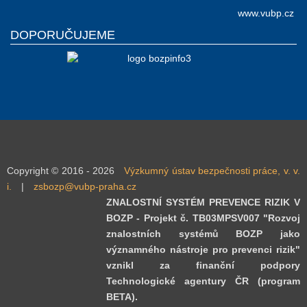
www.vubp.cz
DOPORUČUJEME
Copyright © 2016 - 2026
Výzkumný ústav bezpečnosti práce, v. v.
i.
|
zsbozp@vubp-praha.cz
ZNALOSTNÍ SYSTÉM PREVENCE RIZIK V
BOZP - Projekt č. TB03MPSV007 "Rozvoj
znalostních systémů BOZP jako
významného nástroje pro prevenci rizik"
vznikl za finanční podpory
Technologické agentury ČR (program
BETA).