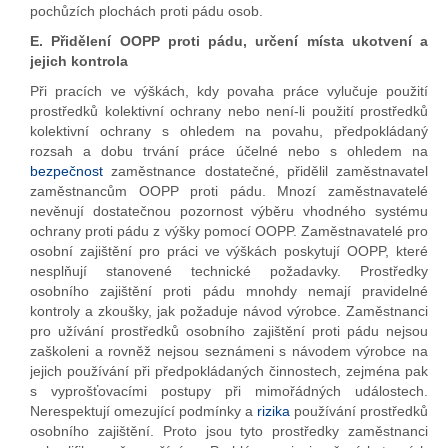
pochůzích plochách proti pádu osob.
E. Přidělení OOPP proti pádu, určení místa ukotvení a
jejich kontrola
Při pracích ve výškách, kdy povaha práce vylučuje použití
prostředků kolektivní ochrany nebo není-li použití prostředků
kolektivní ochrany s ohledem na povahu, předpokládaný
rozsah a dobu trvání práce účelné nebo s ohledem na
bezpečnost
zaměstnance dostatečné, přidělil zaměstnavatel
zaměstnancům OOPP proti pádu. Mnozí zaměstnavatelé
nevěnují dostatečnou pozornost výběru vhodného systému
ochrany proti pádu z výšky pomocí OOPP. Zaměstnavatelé pro
osobní zajištění pro práci ve výškách poskytují OOPP, které
nesplňují stanovené technické požadavky. Prostředky
osobního zajištění proti pádu mnohdy nemají pravidelné
kontroly a zkoušky, jak požaduje návod výrobce. Zaměstnanci
pro užívání prostředků osobního zajištění proti pádu nejsou
zaškoleni a rovněž nejsou seznámeni s návodem výrobce na
jejich používání při předpokládaných činnostech, zejména pak
s vyprošťovacími postupy při mimořádných událostech.
Nerespektují omezující podmínky a
rizika
používání prostředků
osobního zajištění. Proto jsou tyto prostředky zaměstnanci