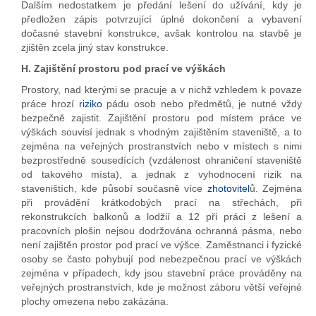
Dalším nedostatkem je předání lešení do užívání, kdy je
předložen zápis potvrzující úplné dokončení a vybavení
dočasné stavební konstrukce, avšak kontrolou na stavbě je
zjištěn zcela jiný stav konstrukce.
H. Zajištění prostoru pod prací ve výškách
Prostory, nad kterými se pracuje a v nichž vzhledem k povaze
práce hrozí
riziko
pádu osob nebo předmětů, je nutné vždy
bezpečně zajistit. Zajištění prostoru pod místem práce ve
výškách souvisí jednak s vhodným zajištěním staveniště, a to
zejména na veřejných prostranstvích nebo v místech s nimi
bezprostředně sousedících (vzdálenost ohraničení staveniště
od takového místa), a jednak z vyhodnocení rizik na
staveništích, kde působí současně více
zhotovitel
ů. Zejména
při provádění krátkodobých prací na střechách, při
rekonstrukcích balkonů a lodžií a 12 při práci z lešení a
pracovních plošin nejsou dodržována ochranná pásma, nebo
není zajištěn prostor pod prací ve výšce. Zaměstnanci i fyzické
osoby se často pohybují pod nebezpečnou prací ve výškách
zejména v případech, kdy jsou stavební práce prováděny na
veřejných prostranstvích, kde je možnost záboru větší veřejné
plochy omezena nebo zakázána.