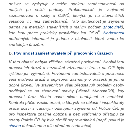
nešvar se vyskytuje v celém spektru zaměstnavatelů od
malých po velké podniky. Problematické je vzájemné
seznamování s riziky u OSVČ, kterých je na staveništích
většinou víc než zaměstnanců. Tato skutečnost je zejména
patrná na menších staveništích s malým počtem
zhotovitel
ů,
kde jsou práce prakticky prováděny jen OSVČ.
Nedostatek
potřebných informací je jednou z okolností, které vedou ke
smrtelným úrazům.
B.
Povinnost zaměstnavatele při pracovních úrazech
V této oblasti nebyla zjištěna závažná pochybení. Neohlášení
pracovních úrazů a nezaslání záznamu o úrazu na OIP bylo
zjištěno jen výjimečně. Povědomí zaměstnavatelů o povinnosti
vést evidenci úrazů a sepisovat záznamy o úrazech je již na
dobré úrovni. Ve stavebnictví však představují problém osoby
podílející se na zhotovení stavby (včetně živnostníků), kdy
pracovní úraz těchto osob nikdo neobjasní a neohlásí.
Kontrola příčin vzniku úrazů, o kterých se oblastní inspektoráty
práce dozví s časovým odstupem zejména od Policie ČR, je
pro inspektora značně obtížná a bez vstřícného přístupu ze
strany Policie ČR by byla téměř neproveditelná (např. pokud je
stavba
dokončena a dílo předáno zadavateli).