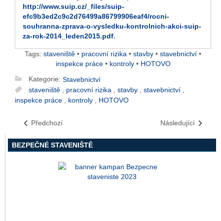
http://www.suip.cz/_files/suip-
efc9b3ed2c9c2d76499a86799906eaf4/rocni-
souhranna-zprava-o-vysledku-kontrolnich-akci-suip-
za-rok-2014_leden2015.pdf
.
Tags:
staveniště
•
pracovní rizika
•
stavby
•
stavebnictví
•
inspekce práce
•
kontroly
•
HOTOVO
Kategorie:
Stavebnictví
staveniště
,
pracovní rizika
,
stavby
,
stavebnictví
,
inspekce práce
,
kontroly
,
HOTOVO
Předchozí
Následující
BEZPEČNÉ STAVENIŠTĚ