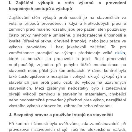
I. Zajištění výkopů a stěn výkopů a provedení
bezpečných sestupů a výstupů
Zajišťování stěn výkopů proti sesutí je na staveništích ve
většině případů prováděno, i když u krátkodobých prací a
zemních prací malého rozsahu jsou pro pažení stěn používány
často prvky nevhodně umístěné, o nedostatečné únosnosti a
kvalitě (dřevěná prkna, dřevěné hranoly), nebo jsou práce ve
výkopu prováděny i bez jakéhokoli zajištění. To pro
zaměstnance pracující ve výkopu představuje velké
riziko
,
které si bohužel tito pracovníci a jejich řídicí pracovníci
nepřipouštějí, zejména při pohybu těžké mechanizace po
staveništi nebo přilehlých komunikacích. V rámci kontrol bylo
také často zjišťováno nezajištění volných okrajů výkopů rýh a
stavebních jam proti pádu osob do výkopu na uzavřených
staveništích. Mezi zjištěnými nedostatky bylo i zatěžování
okrajů výkopů zeminou a stavebním materiálem, chybějící
nebo nedostatečně provedený přechod přes výkop, nezajištění
vlastního výkopu ohrazením, zábradlím nebo zábranou.
J. Bezpečný provoz a používání strojů na staveništi
Při kontrolní činnosti bylo ověřováno, zda zaměstnavatelé při
provozování stavebních strojů, ručního elektrického nářadí,