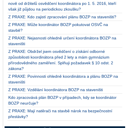
nově od držitelů osvědčení koordinátora po 1. 5. 2016, kteří
však již půjdou na periodickou zkoušku?
Z PRAXE: Kdo zajistí zpracování plánu BOZP na staveništi?
Z PRAXE: Může koordinátor BOZP pokutovat OSVČ na
stavbě?
Z PRAXE: Nejasnosti ohledně určení koordinátora BOZP na
staveništi
Z PRAXE: Obdržel jsem osvědčení o získání odborné
způsobilosti koordinátora před 2 lety a mám gymnázium
přírodovědného zaměření. Splňuji požadavek § 10 odst. 2
zákona?
Z PRAXE: Povinnosti ohledně koordinátora a plánu BOZP na
staveništi
Z PRAXE: Vzdělání koordinátora BOZP na staveništi
Kdo zpracovává plán BOZP v případech, kdy se koordinátor
BOZP neurčuje?
Z PRAXE: Mají natěrači na stavbě nárok na bezpečnostní
přestávky?