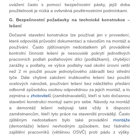
uvážení často s pomocí bezpečnostní pásky, jejíž doba
použitelnosti je nízká a ovlivněná povětrnostními podmínkami.
G. Bezpečnostní požadavky na technické konstrukce –
lešení
Dočasné stavební konstrukce lze používat jen v provedení,
které odpovídá průvodní dokumentaci a návodům na montáž a
používání. Často zjišťovaným nedostatkem při prováděné
kontrolní činnosti lešení je nesouvislé pokrytí jednotlivých
pracovních podlah podlahovými dílci (podlážkami), chybějící
zarážky u podlahy, ve výšce podlahy nad okolní úrovní vetší
než 2 m použití pouze jednotyčového zábradlí bez střední
tyče. Dále chybné založení trubkového lešení bez použití
ocelových nánožek, používání lešení bez náležitého předání
odborně způsobilou osobou odpovědnou za jejich montáž, a to
zejména u
zhotovitel
ů (zaměstnavatelů), kteří si tuto dočasnou
stavební konstrukci montují sami pro sebe. Návody na montáž
a demontáž lešení nebývají také vždy k dispozici
zaměstnancům, kteří tyto práce na staveništi provádějí. Často
zjištěným nedostatkem bylo také provádění
montáže
(demontáže) lešení nevhodným způsobem, bez řádného
zajištění pracovníků (většinou OSVČ) proti pádu z výšky.