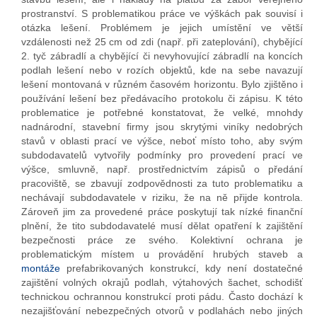
prostranství. S problematikou práce ve výškách pak souvisí i
otázka lešení. Problémem je jejich umístění ve větší
vzdálenosti než 25 cm od zdi (např. při zateplování), chybějící
2. tyč zábradlí a chybějící či nevyhovující zábradlí na koncích
podlah lešení nebo v rozích objektů, kde na sebe navazují
lešení montovaná v různém časovém horizontu. Bylo zjištěno i
používání lešení bez předávacího protokolu či zápisu. K této
problematice je potřebné konstatovat, že velké, mnohdy
nadnárodní, stavební firmy jsou skrytými viníky nedobrých
stavů v oblasti prací ve výšce, neboť místo toho, aby svým
subdodavatelů vytvořily podmínky pro provedení prací ve
výšce, smluvně, např. prostřednictvím zápisů o předání
pracoviště, se zbavují zodpovědnosti za tuto problematiku a
nechávají subdodavatele v riziku, že na ně přijde kontrola.
Zároveň jim za provedené práce poskytují tak nízké finanční
plnění, že tito subdodavatelé musí dělat opatření k zajištění
bezpečnosti práce ze svého. Kolektivní ochrana je
problematickým místem u provádění hrubých staveb a
montáže
prefabrikovaných konstrukcí, kdy není dostatečné
zajištění volných okrajů podlah, výtahových šachet, schodišť
technickou ochrannou konstrukcí proti pádu. Často dochází k
nezajišťování nebezpečných otvorů v podlahách nebo jiných