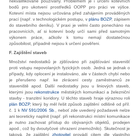
nekvalifikovaně používány. Problémem je i určení kotevních
bodů pro ukotvení prostředků OOPP pro práci ve výšce.
Kotevní místa nejsou určována před zahájením prováděných
prací (např. v technologickém postupu, v
plánu BOZP
, zápisem
do stavebního deníku). V praxi je velmi často ponecháno na
pracovnících, ať si kotevní body určí sami před samotným
výkonem práce, ačkoliv k tomu nemají dostatečnou
způsobilost, případně nejsou k určení pověřeni.
F. Zajištění staveb
Množství nedostatků je zjišťováno při zajišťování stavenišť
proti vstupu nepovolaných fyzických osob. Jedná se jednak o
případy, kdy oplocení je instalováno, ale v částech chybí nebo
je přerušeno např. ke zkrácení cesty zaměstnanců ze
staveniště apod. Další nedostatky jsou u liniových staveb,
kterými jsou
rekonstrukce
městských komunikací a železniční
stavby - tranzitní koridory. U těchto staveb hraje výraznou roli
plán BOZP
, který by měl řešit způsob zajištění odlišně od příl.
č. 1 k
NV 591/2006 Sb
., neboť zde uvedený požadavek nelze
ani teoreticky naplnit (např. při rekonstrukci místní komunikace
je nutno zachovat přístup do obývaných objektů, prodejen
apod., což by dvoutyčové ohrazení znemožnilo). Skutečnost je
taková, že zajištění
zhotovitel
provádí citem dle vlastního