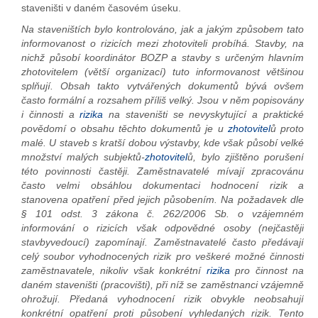
staveništi v daném časovém úseku.
Na staveništích bylo kontrolováno, jak a jakým způsobem tato
informovanost o rizicích mezi zhotoviteli probíhá. Stavby, na
nichž působí koordinátor BOZP a stavby s určeným hlavním
zhotovitelem (větší organizací) tuto informovanost většinou
splňují. Obsah takto vytvářených dokumentů bývá ovšem
často formální a rozsahem příliš velký. Jsou v něm popisovány
i činnosti a
rizika
na staveništi se nevyskytující a praktické
povědomí o obsahu těchto dokumentů je u
zhotovitel
ů proto
malé. U staveb s kratší dobou výstavby, kde však působí velké
množství malých subjektů-
zhotovitel
ů, bylo zjištěno porušení
této povinnosti častěji. Zaměstnavatelé mívají zpracovánu
často velmi obsáhlou dokumentaci hodnocení rizik a
stanovena opatření před jejich působením. Na požadavek dle
§ 101 odst. 3 zákona č. 262/2006 Sb. o vzájemném
informování o rizicích však odpovědné osoby (nejčastěji
stavbyvedoucí) zapomínají. Zaměstnavatelé často předávají
celý soubor vyhodnocených rizik pro veškeré možné činnosti
zaměstnavatele, nikoliv však konkrétní
rizika
pro činnost na
daném staveništi (pracovišti), při níž se zaměstnanci vzájemně
ohrožují. Předaná vyhodnocení rizik obvykle neobsahují
konkrétní opatření proti působení vyhledaných rizik. Tento