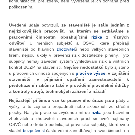
komunikacích, přejížděny, není vyvěšena jejich ochrana před
poškozením.
Uvedené údaje potvrzují, že
staveniště je stále jedním z
nejrizikovějších pracovišť, na kterém se setkáváme s
pracovními činnostmi obsahujícími
rizika
z různých
odvětví
. U menších subjektů a OSVČ, které přebírají
staveniště od hlavních
zhotovitel
ů nebo velkých stavebních
firem, nejsou úkoly v prevenci rizik dostatečně plněny. Tyto
subjekty nemají zaveden systém vyhledávání rizik a vnitřních
kontrol BOZP na staveništi.
Nejvíce nedostatků
bylo zjištěno
u pracovních činností spojených s
prací ve výšce
, v zajištění
staveniště, v přijímání opatření zaměstnavatelů k
předcházení rizikům a také v provádění pravidelné údržby
a kontroly strojů, technických zařízení a nářadí
.
Nejčastější příčinou vzniku pracovního úrazu jsou
pády z
výšky, a to zejména propadnutí nebo sklouznutí ze střešní
plochy. Na tyto práce se zvýšenou mírou
rizika
jsou hlavními
zhotoviteli a zhotoviteli stavebních prací smluvně najímány
OSVČ nebo drobné podnikající právnické subjekty, které svou
vlastní
bezpečnost
často velmi zanedbávají a svou činností na