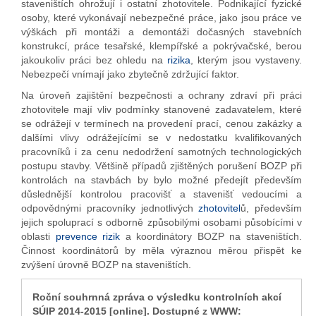
staveništích ohrožují i ostatní zhotovitele. Podnikající fyzické
osoby, které vykonávají nebezpečné práce, jako jsou práce ve
výškách při montáži a demontáži dočasných stavebních
konstrukcí, práce tesařské, klempířské a pokrývačské, berou
jakoukoliv práci bez ohledu na
rizika
, kterým jsou vystaveny.
Nebezpečí vnímají jako zbytečně zdržující faktor.
Na úroveň zajištění bezpečnosti a ochrany zdraví při práci
zhotovitele mají vliv podmínky stanovené zadavatelem, které
se odrážejí v termínech na provedení prací, cenou zakázky a
dalšími vlivy odrážejícími se v nedostatku kvalifikovaných
pracovníků i za cenu nedodržení samotných technologických
postupu stavby. Většině případů zjištěných porušení BOZP při
kontrolách na stavbách by bylo možné předejít především
důslednější kontrolou pracovišť a stavenišť vedoucími a
odpovědnými pracovníky jednotlivých
zhotovitel
ů, především
jejich spoluprací s odborně způsobilými osobami působícími v
oblasti
prevence rizik
a koordinátory BOZP na staveništích.
Činnost koordinátorů by měla výraznou měrou přispět ke
zvýšení úrovně BOZP na staveništích.
Roční souhrnná zpráva o výsledku kontrolních akcí
SÚIP 2014-2015 [online]. Dostupné z WWW: