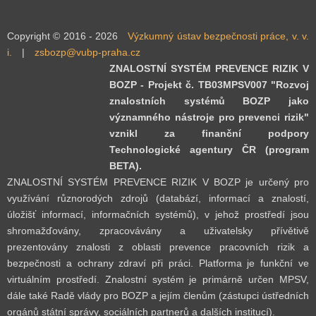
Copyright © 2016 - 2026
Výzkumný ústav bezpečnosti práce, v. v.
i.
|
zsbozp@vubp-praha.cz
ZNALOSTNÍ SYSTÉM PREVENCE RIZIK V
BOZP - Projekt č. TB03MPSV007 "Rozvoj
znalostních systémů BOZP jako
významného nástroje pro prevenci rizik"
vznikl za finanční podpory
Technologické agentury ČR (program
BETA).
ZNALOSTNÍ SYSTÉM PREVENCE RIZIK V BOZP je určený pro
využívání různorodých zdrojů (databází, informací a znalostí,
úložišť informací, informačních systémů), v jehož prostředí jsou
shromažďovány, zpracovávány a uživatelsky přívětivě
prezentovány znalosti z oblasti prevence pracovních rizik a
bezpečnosti a ochrany zdraví při práci. Platforma je funkční ve
virtuálním prostředí. Znalostní systém je primárně určen MPSV,
dále také Radě vlády pro BOZP a jejím členům (zástupci ústředních
orgánů státní správy, sociálních partnerů a dalších institucí).