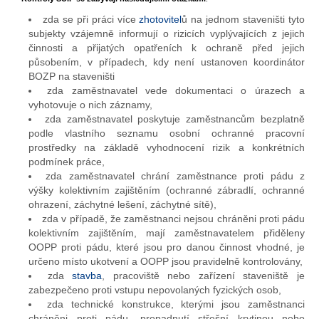
zda se při práci více
zhotovitel
ů na jednom staveništi tyto
subjekty vzájemně informují o rizicích vyplývajících z jejich
činnosti a přijatých opatřeních k ochraně před jejich
působením, v případech, kdy není ustanoven koordinátor
BOZP na staveništi
zda zaměstnavatel vede dokumentaci o úrazech a
vyhotovuje o nich záznamy,
zda zaměstnavatel poskytuje zaměstnancům bezplatně
podle vlastního seznamu osobní ochranné pracovní
prostředky na základě vyhodnocení rizik a konkrétních
podmínek práce,
zda zaměstnavatel chrání zaměstnance proti pádu z
výšky kolektivním zajištěním (ochranné zábradlí, ochranné
ohrazení, záchytné lešení, záchytné sítě),
zda v případě, že zaměstnanci nejsou chráněni proti pádu
kolektivním zajištěním, mají zaměstnavatelem přiděleny
OOPP proti pádu, které jsou pro danou činnost vhodné, je
určeno místo ukotvení a OOPP jsou pravidelně kontrolovány,
zda
stavba
, pracoviště nebo zařízení staveniště je
zabezpečeno proti vstupu nepovolaných fyzických osob,
zda technické konstrukce, kterými jsou zaměstnanci
chráněni proti pádu, propadnutí střešní krytinou nebo