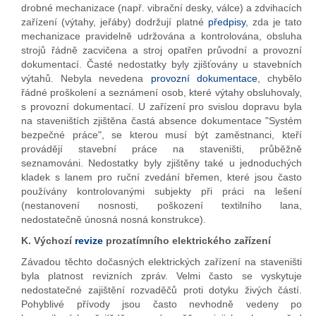
drobné mechanizace (např. vibrační desky, válce) a zdvihacích
zařízení (výtahy, jeřáby) dodržují platné
předpisy
, zda je tato
mechanizace pravidelně udržována a kontrolována, obsluha
strojů řádně zacvičena a stroj opatřen průvodní a provozní
dokumentací. Časté nedostatky byly zjišťovány u stavebních
výtahů. Nebyla nevedena
provozní dokumentace
, chybělo
řádné proškolení a seznámení osob, které výtahy obsluhovaly,
s provozní dokumentací. U zařízení pro svislou dopravu byla
na staveništích zjištěna častá absence dokumentace "Systém
bezpečné práce", se kterou musí být zaměstnanci, kteří
provádějí stavební práce na staveništi, průběžně
seznamováni. Nedostatky byly zjištěny také u jednoduchých
kladek s lanem pro ruční zvedání břemen, které jsou často
používány kontrolovanými subjekty při práci na lešení
(nestanovení nosnosti, poškození textilního lana,
nedostatečně únosná nosná konstrukce).
K. Výchozí
revize
prozatímního elektrického zařízení
Závadou těchto dočasných elektrických zařízení na staveništi
byla platnost revizních zpráv. Velmi často se vyskytuje
nedostatečné zajištění rozvaděčů proti dotyku živých částí.
Pohyblivé přívody jsou často nevhodně vedeny po