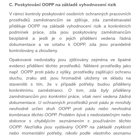
C. Poskytování OOPP na základě vyhodnocení rizik
V rámci kontroly poskytování osobních ochranných pracovních
prostředků zaměstnancům se zjišťuje, zda zaměstnavatel
přiděluje OOPP na základě vyhodnocení rizik a konkrétních
podmínek práce, zda jsou poskytovány zaměstnancům
bezplatně a jestli je o jejich přidělení vedena řádná
dokumentace a ve vztahu k OOPP, zda jsou pravidelně
kontrolovány a zkoušeny.
Opakované nedostatky jsou zjišťovány zejména ve špatné
evidenci přidělení těchto prostředků. Některé prostředky jako
např. OOPP proti pádu z výšky, prostředky zajišťující ochranu
sluchu, zraku atd. jsou hromadně uloženy ve skladu na
staveništi s tím, že v případě potřeby budou přiděleny
konkrétnímu zaměstnanci.
O tom, zda byly přiděleny
zaměstnancům pro konkrétní práce, však není vedena žádná
dokumentace. U ochranných prostředků proti pádu je mnohdy
nevhodně určen druh OOPP proti pádu nebo nevhodná
kombinace těchto OOPP. Problém bývá s nedostatečným nebo
dokonce s chybějícím seznámením s používáním těchto
OOPP. Nezřídka jsou vydávány OOPP na základě zvyklostí
nebo momentální potřeby, nikoliv podle vlastního seznamu