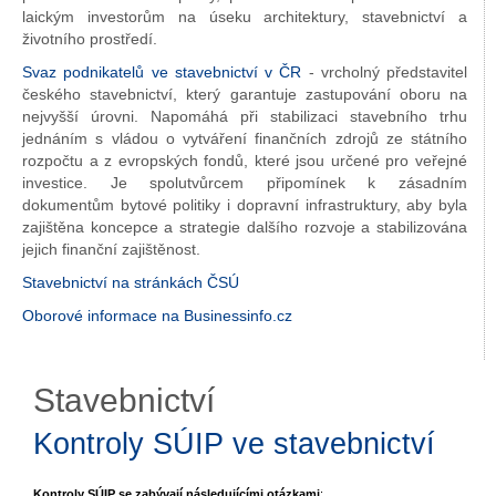
laickým investorům na úseku architektury, stavebnictví a
životního prostředí.
Svaz podnikatelů ve stavebnictví v ČR
- vrcholný představitel
českého stavebnictví, který garantuje zastupování oboru na
nejvyšší úrovni. Napomáhá při stabilizaci stavebního trhu
jednáním s vládou o vytváření finančních zdrojů ze státního
rozpočtu a z evropských fondů, které jsou určené pro veřejné
investice. Je spolutvůrcem připomínek k zásadním
dokumentům bytové politiky i dopravní infrastruktury, aby byla
zajištěna koncepce a strategie dalšího rozvoje a stabilizována
jejich finanční zajištěnost.
Stavebnictví na stránkách ČSÚ
Oborové informace na Businessinfo.cz
Stavebnictví
Kontroly SÚIP ve stavebnictví
Kontroly SÚIP se zabývají následujícími otázkami
: