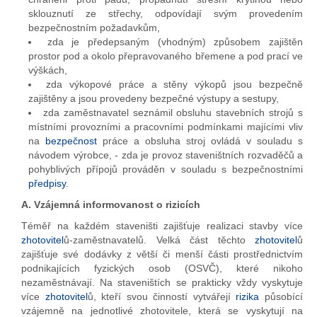
sklouznutí ze střechy, odpovídají svým provedením
bezpečnostním požadavkům,
zda je předepsaným (vhodným) způsobem zajištěn
prostor pod a okolo přepravovaného břemene a pod prací ve
výškách,
zda výkopové práce a stěny výkopů jsou bezpečně
zajištěny a jsou provedeny bezpečné výstupy a sestupy,
zda zaměstnavatel seznámil obsluhu stavebních strojů s
místními provozními a pracovními podmínkami majícími vliv
na
bezpečnost
práce a obsluha stroj ovládá v souladu s
návodem výrobce, - zda je provoz staveništních rozvaděčů a
pohyblivých přípojů prováděn v souladu s bezpečnostními
předpisy
.
A. Vzájemná informovanost o rizicích
Téměř na každém staveništi zajišťuje realizaci stavby více
zhotovitel
ů-zaměstnavatelů. Velká část těchto
zhotovitel
ů
zajišťuje své dodávky z větší či menší části prostřednictvím
podnikajících fyzických osob (OSVČ), které nikoho
nezaměstnávají. Na staveništích se prakticky vždy vyskytuje
více
zhotovitel
ů, kteří svou činností vytvářejí
rizika
působící
vzájemně na jednotlivé zhotovitele, která se vyskytují na