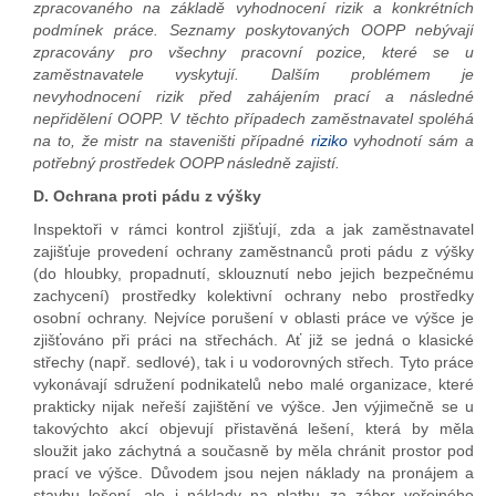
zpracovaného na základě vyhodnocení rizik a konkrétních
podmínek práce. Seznamy poskytovaných OOPP nebývají
zpracovány pro všechny pracovní pozice, které se u
zaměstnavatele vyskytují. Dalším problémem je
nevyhodnocení rizik před zahájením prací a následné
nepřidělení OOPP. V těchto případech zaměstnavatel spoléhá
na to, že mistr na staveništi případné
riziko
vyhodnotí sám a
potřebný prostředek OOPP následně zajistí.
D. Ochrana proti pádu z výšky
Inspektoři v rámci kontrol zjišťují, zda a jak zaměstnavatel
zajišťuje provedení ochrany zaměstnanců proti pádu z výšky
(do hloubky, propadnutí, sklouznutí nebo jejich bezpečnému
zachycení) prostředky kolektivní ochrany nebo prostředky
osobní ochrany. Nejvíce porušení v oblasti práce ve výšce je
zjišťováno při práci na střechách. Ať již se jedná o klasické
střechy (např. sedlové), tak i u vodorovných střech. Tyto práce
vykonávají sdružení podnikatelů nebo malé organizace, které
prakticky nijak neřeší zajištění ve výšce. Jen výjimečně se u
takovýchto akcí objevují přistavěná lešení, která by měla
sloužit jako záchytná a současně by měla chránit prostor pod
prací ve výšce. Důvodem jsou nejen náklady na pronájem a
stavbu lešení, ale i náklady na platbu za zábor veřejného