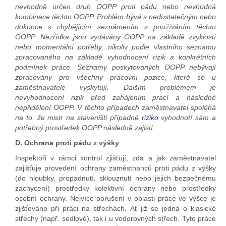
nevhodně určen druh OOPP proti pádu nebo nevhodná
kombinace těchto OOPP. Problém bývá s nedostatečným nebo
dokonce s chybějícím seznámením s používáním těchto
OOPP. Nezřídka jsou vydávány OOPP na základě zvyklostí
nebo momentální potřeby, nikoliv podle vlastního seznamu
zpracovaného na základě vyhodnocení rizik a konkrétních
podmínek práce. Seznamy poskytovaných OOPP nebývají
zpracovány pro všechny pracovní pozice, které se u
zaměstnavatele vyskytují. Dalším problémem je
nevyhodnocení rizik před zahájením prací a následné
nepřidělení OOPP. V těchto případech zaměstnavatel spoléhá
na to, že mistr na staveništi případné
riziko
vyhodnotí sám a
potřebný prostředek OOPP následně zajistí.
D. Ochrana proti pádu z výšky
Inspektoři v rámci kontrol zjišťují, zda a jak zaměstnavatel
zajišťuje provedení ochrany zaměstnanců proti pádu z výšky
(do hloubky, propadnutí, sklouznutí nebo jejich bezpečnému
zachycení) prostředky kolektivní ochrany nebo prostředky
osobní ochrany. Nejvíce porušení v oblasti práce ve výšce je
zjišťováno při práci na střechách. Ať již se jedná o klasické
střechy (např. sedlové), tak i u vodorovných střech. Tyto práce