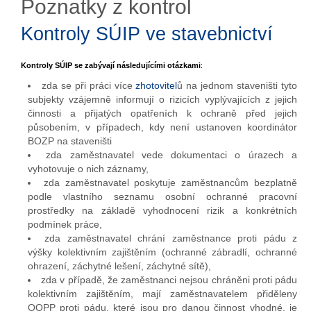
Poznatky z kontrol
Kontroly SÚIP ve stavebnictví
Kontroly SÚIP se zabývají následujícími otázkami
:
zda se při práci více
zhotovitel
ů na jednom staveništi tyto
subjekty vzájemně informují o rizicích vyplývajících z jejich
činnosti a přijatých opatřeních k ochraně před jejich
působením, v případech, kdy není ustanoven koordinátor
BOZP na staveništi
zda zaměstnavatel vede dokumentaci o úrazech a
vyhotovuje o nich záznamy,
zda zaměstnavatel poskytuje zaměstnancům bezplatně
podle vlastního seznamu osobní ochranné pracovní
prostředky na základě vyhodnocení rizik a konkrétních
podmínek práce,
zda zaměstnavatel chrání zaměstnance proti pádu z
výšky kolektivním zajištěním (ochranné zábradlí, ochranné
ohrazení, záchytné lešení, záchytné sítě),
zda v případě, že zaměstnanci nejsou chráněni proti pádu
kolektivním zajištěním, mají zaměstnavatelem přiděleny
OOPP proti pádu, které jsou pro danou činnost vhodné, je