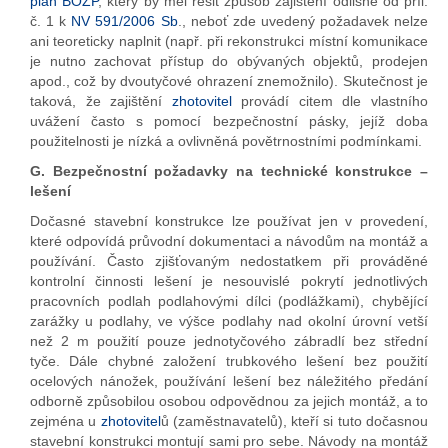
plán BOZP
, který by měl řešit způsob zajištění odlišně od příl.
č. 1 k
NV 591/2006 Sb
., neboť zde uvedený požadavek nelze
ani teoreticky naplnit (např. při rekonstrukci místní komunikace
je nutno zachovat přístup do obývaných objektů, prodejen
apod., což by dvoutyčové ohrazení znemožnilo). Skutečnost je
taková, že zajištění
zhotovitel
provádí citem dle vlastního
uvážení často s pomocí bezpečnostní pásky, jejíž doba
použitelnosti je nízká a ovlivněná povětrnostními podmínkami.
G. Bezpečnostní požadavky na technické konstrukce –
lešení
Dočasné stavební konstrukce lze používat jen v provedení,
které odpovídá průvodní dokumentaci a návodům na montáž a
používání. Často zjišťovaným nedostatkem při prováděné
kontrolní činnosti lešení je nesouvislé pokrytí jednotlivých
pracovních podlah podlahovými dílci (podlážkami), chybějící
zarážky u podlahy, ve výšce podlahy nad okolní úrovní vetší
než 2 m použití pouze jednotyčového zábradlí bez střední
tyče. Dále chybné založení trubkového lešení bez použití
ocelových nánožek, používání lešení bez náležitého předání
odborně způsobilou osobou odpovědnou za jejich montáž, a to
zejména u
zhotovitel
ů (zaměstnavatelů), kteří si tuto dočasnou
stavební konstrukci montují sami pro sebe. Návody na montáž