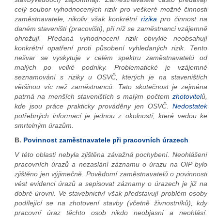
celý soubor vyhodnocených rizik pro veškeré možné činnosti
zaměstnavatele, nikoliv však konkrétní
rizika
pro činnost na
daném staveništi (pracovišti), při níž se zaměstnanci vzájemně
ohrožují. Předaná vyhodnocení rizik obvykle neobsahují
konkrétní opatření proti působení vyhledaných rizik. Tento
nešvar se vyskytuje v celém spektru zaměstnavatelů od
malých po velké podniky. Problematické je vzájemné
seznamování s riziky u OSVČ, kterých je na staveništích
většinou víc než zaměstnanců. Tato skutečnost je zejména
patrná na menších staveništích s malým počtem
zhotovitel
ů,
kde jsou práce prakticky prováděny jen OSVČ.
Nedostatek
potřebných informací je jednou z okolností, které vedou ke
smrtelným úrazům.
B.
Povinnost zaměstnavatele při pracovních úrazech
V této oblasti nebyla zjištěna závažná pochybení. Neohlášení
pracovních úrazů a nezaslání záznamu o úrazu na OIP bylo
zjištěno jen výjimečně. Povědomí zaměstnavatelů o povinnosti
vést evidenci úrazů a sepisovat záznamy o úrazech je již na
dobré úrovni. Ve stavebnictví však představují problém osoby
podílející se na zhotovení stavby (včetně živnostníků), kdy
pracovní úraz těchto osob nikdo neobjasní a neohlásí.