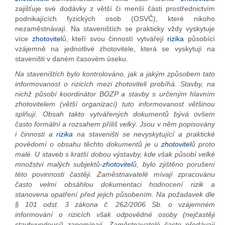
zajišťuje své dodávky z větší či menší části prostřednictvím
podnikajících fyzických osob (OSVČ), které nikoho
nezaměstnávají. Na staveništích se prakticky vždy vyskytuje
více
zhotovitel
ů, kteří svou činností vytvářejí
rizika
působící
vzájemně na jednotlivé zhotovitele, která se vyskytují na
staveništi v daném časovém úseku.
Na staveništích bylo kontrolováno, jak a jakým způsobem tato
informovanost o rizicích mezi zhotoviteli probíhá. Stavby, na
nichž působí koordinátor BOZP a stavby s určeným hlavním
zhotovitelem (větší organizací) tuto informovanost většinou
splňují. Obsah takto vytvářených dokumentů bývá ovšem
často formální a rozsahem příliš velký. Jsou v něm popisovány
i činnosti a
rizika
na staveništi se nevyskytující a praktické
povědomí o obsahu těchto dokumentů je u
zhotovitel
ů proto
malé. U staveb s kratší dobou výstavby, kde však působí velké
množství malých subjektů-
zhotovitel
ů, bylo zjištěno porušení
této povinnosti častěji. Zaměstnavatelé mívají zpracovánu
často velmi obsáhlou dokumentaci hodnocení rizik a
stanovena opatření před jejich působením. Na požadavek dle
§ 101 odst. 3 zákona č. 262/2006 Sb. o vzájemném
informování o rizicích však odpovědné osoby (nejčastěji
stavbyvedoucí) zapomínají. Zaměstnavatelé často předávají