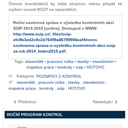
Činnost koordinátorů by měla výraznou měrou přispět ke
zvýšení úrovně BOZP na staveništích.
Roční souhrnná zpráva o výsledku kontrolních akcí
SÚIP 2014-2015 [online]. Dostupné z WWW:
http://www.suip.cz/_files/suip-
efc9b3ed2c9c2d76499a86799906eaf4/rocni-
souhranna-zprava-o-vysledku-kontrolnich-akci-suip-
za-rok-2014_leden2015.pdf
.
Tags:
staveniště
•
pracovní rizika
•
stavby
•
stavebnictví
•
inspekce práce
•
kontroly
•
súip
•
HOTOVO
Kategorie:
POZNATKY Z KONTROL
staveniště
,
pracovní rizika
,
stavby
,
stavebnictví
,
inspekce práce
,
kontroly
,
súip
,
HOTOVO
Předchozí
Následující
ROČNÍ PROGRAM KONTROL