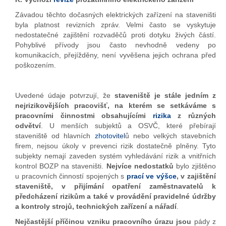
Závadou těchto dočasných elektrických zařízení na staveništi
byla platnost revizních zpráv. Velmi často se vyskytuje
nedostatečné zajištění rozvaděčů proti dotyku živých částí.
Pohyblivé přívody jsou často nevhodně vedeny po
komunikacích, přejížděny, není vyvěšena jejich ochrana před
poškozením.
Uvedené údaje potvrzují, že
staveniště je stále jedním z
nejrizikovějších pracovišť, na kterém se setkáváme s
pracovními činnostmi obsahujícími
rizika
z různých
odvětví
. U menších subjektů a OSVČ, které přebírají
staveniště od hlavních
zhotovitel
ů nebo velkých stavebních
firem, nejsou úkoly v prevenci rizik dostatečně plněny. Tyto
subjekty nemají zaveden systém vyhledávání rizik a vnitřních
kontrol BOZP na staveništi.
Nejvíce nedostatků
bylo zjištěno
u pracovních činností spojených s
prací ve výšce
, v zajištění
staveniště, v přijímání opatření zaměstnavatelů k
předcházení rizikům a také v provádění pravidelné údržby
a kontroly strojů, technických zařízení a nářadí
.
Nejčastější příčinou vzniku pracovního úrazu jsou
pády z