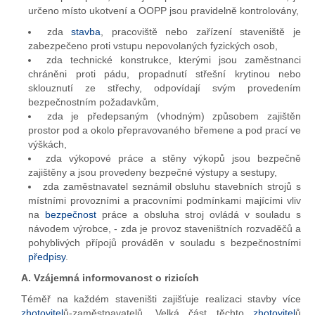
určeno místo ukotvení a OOPP jsou pravidelně kontrolovány,
zda
stavba
, pracoviště nebo zařízení staveniště je
zabezpečeno proti vstupu nepovolaných fyzických osob,
zda technické konstrukce, kterými jsou zaměstnanci
chráněni proti pádu, propadnutí střešní krytinou nebo
sklouznutí ze střechy, odpovídají svým provedením
bezpečnostním požadavkům,
zda je předepsaným (vhodným) způsobem zajištěn
prostor pod a okolo přepravovaného břemene a pod prací ve
výškách,
zda výkopové práce a stěny výkopů jsou bezpečně
zajištěny a jsou provedeny bezpečné výstupy a sestupy,
zda zaměstnavatel seznámil obsluhu stavebních strojů s
místními provozními a pracovními podmínkami majícími vliv
na
bezpečnost
práce a obsluha stroj ovládá v souladu s
návodem výrobce, - zda je provoz staveništních rozvaděčů a
pohyblivých přípojů prováděn v souladu s bezpečnostními
předpisy
.
A. Vzájemná informovanost o rizicích
Téměř na každém staveništi zajišťuje realizaci stavby více
zhotovitel
ů-zaměstnavatelů. Velká část těchto
zhotovitel
ů