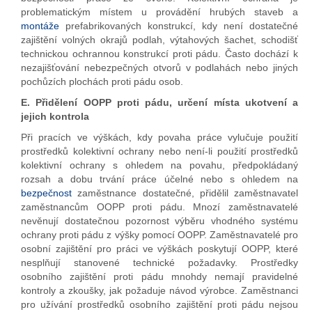
problematickým místem u provádění hrubých staveb a
montáže
prefabrikovaných konstrukcí, kdy není dostatečné
zajištění volných okrajů podlah, výtahových šachet, schodišť
technickou ochrannou konstrukcí proti pádu. Často dochází k
nezajišťování nebezpečných otvorů v podlahách nebo jiných
pochůzích plochách proti pádu osob.
E. Přidělení OOPP proti pádu, určení místa ukotvení a
jejich kontrola
Při pracích ve výškách, kdy povaha práce vylučuje použití
prostředků kolektivní ochrany nebo není-li použití prostředků
kolektivní ochrany s ohledem na povahu, předpokládaný
rozsah a dobu trvání práce účelné nebo s ohledem na
bezpečnost
zaměstnance dostatečné, přidělil zaměstnavatel
zaměstnancům OOPP proti pádu. Mnozí zaměstnavatelé
nevěnují dostatečnou pozornost výběru vhodného systému
ochrany proti pádu z výšky pomocí OOPP. Zaměstnavatelé pro
osobní zajištění pro práci ve výškách poskytují OOPP, které
nesplňují stanovené technické požadavky. Prostředky
osobního zajištění proti pádu mnohdy nemají pravidelné
kontroly a zkoušky, jak požaduje návod výrobce. Zaměstnanci
pro užívání prostředků osobního zajištění proti pádu nejsou