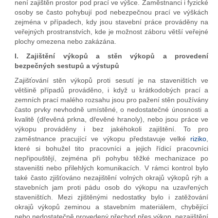
není zajištěn prostor pod prací ve výšce. Zaměstnanci i fyzické
osoby se často pohybují pod nebezpečnou prací ve výškách
zejména v případech, kdy jsou stavební práce prováděny na
veřejných prostranstvích, kde je možnost záboru větší veřejné
plochy omezena nebo zakázána.
I. Zajištění výkopů a stěn výkopů a provedení
bezpečných sestupů a výstupů
Zajišťování stěn výkopů proti sesutí je na staveništích ve
většině případů prováděno, i když u krátkodobých prací a
zemních prací malého rozsahu jsou pro pažení stěn používány
často prvky nevhodně umístěné, o nedostatečné únosnosti a
kvalitě (dřevěná prkna, dřevěné hranoly), nebo jsou práce ve
výkopu prováděny i bez jakéhokoli zajištění. To pro
zaměstnance pracující ve výkopu představuje velké
riziko
,
které si bohužel tito pracovníci a jejich řídicí pracovníci
nepřipouštějí, zejména při pohybu těžké mechanizace po
staveništi nebo přilehlých komunikacích. V rámci kontrol bylo
také často zjišťováno nezajištění volných okrajů výkopů rýh a
stavebních jam proti pádu osob do výkopu na uzavřených
staveništích. Mezi zjištěnými nedostatky bylo i zatěžování
okrajů výkopů zeminou a stavebním materiálem, chybějící
nebo nedostatečně provedený přechod přes výkop, nezajištění