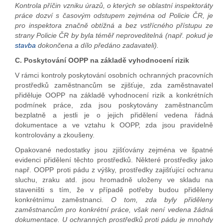
Kontrola příčin vzniku úrazů, o kterých se oblastní inspektoráty
práce dozví s časovým odstupem zejména od Policie ČR, je
pro inspektora značně obtížná a bez vstřícného přístupu ze
strany Policie ČR by byla téměř neproveditelná (např. pokud je
stavba
dokončena a dílo předáno zadavateli).
C. Poskytování OOPP na základě vyhodnocení rizik
V rámci kontroly poskytování osobních ochranných pracovních
prostředků zaměstnancům se zjišťuje, zda zaměstnavatel
přiděluje OOPP na základě vyhodnocení rizik a konkrétních
podmínek práce, zda jsou poskytovány zaměstnancům
bezplatně a jestli je o jejich přidělení vedena řádná
dokumentace a ve vztahu k OOPP, zda jsou pravidelně
kontrolovány a zkoušeny.
Opakované nedostatky jsou zjišťovány zejména ve špatné
evidenci přidělení těchto prostředků. Některé prostředky jako
např. OOPP proti pádu z výšky, prostředky zajišťující ochranu
sluchu, zraku atd. jsou hromadně uloženy ve skladu na
staveništi s tím, že v případě potřeby budou přiděleny
konkrétnímu zaměstnanci.
O tom, zda byly přiděleny
zaměstnancům pro konkrétní práce, však není vedena žádná
dokumentace. U ochranných prostředků proti pádu je mnohdy