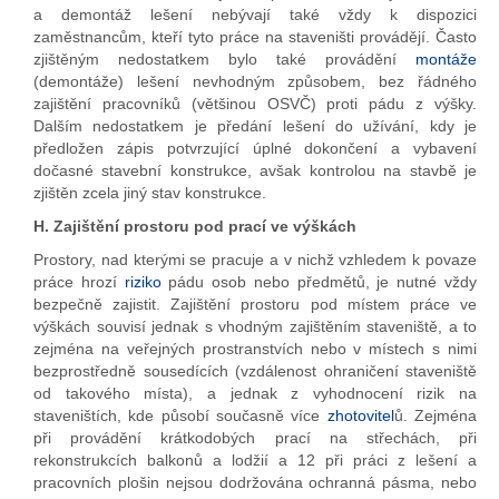
a demontáž lešení nebývají také vždy k dispozici
zaměstnancům, kteří tyto práce na staveništi provádějí. Často
zjištěným nedostatkem bylo také provádění
montáže
(demontáže) lešení nevhodným způsobem, bez řádného
zajištění pracovníků (většinou OSVČ) proti pádu z výšky.
Dalším nedostatkem je předání lešení do užívání, kdy je
předložen zápis potvrzující úplné dokončení a vybavení
dočasné stavební konstrukce, avšak kontrolou na stavbě je
zjištěn zcela jiný stav konstrukce.
H. Zajištění prostoru pod prací ve výškách
Prostory, nad kterými se pracuje a v nichž vzhledem k povaze
práce hrozí
riziko
pádu osob nebo předmětů, je nutné vždy
bezpečně zajistit. Zajištění prostoru pod místem práce ve
výškách souvisí jednak s vhodným zajištěním staveniště, a to
zejména na veřejných prostranstvích nebo v místech s nimi
bezprostředně sousedících (vzdálenost ohraničení staveniště
od takového místa), a jednak z vyhodnocení rizik na
staveništích, kde působí současně více
zhotovitel
ů. Zejména
při provádění krátkodobých prací na střechách, při
rekonstrukcích balkonů a lodžií a 12 při práci z lešení a
pracovních plošin nejsou dodržována ochranná pásma, nebo