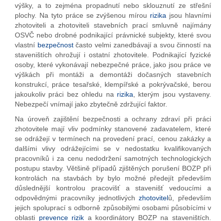
výšky, a to zejména propadnutí nebo sklouznutí ze střešní
plochy. Na tyto práce se zvýšenou mírou
rizika
jsou hlavními
zhotoviteli a zhotoviteli stavebních prací smluvně najímány
OSVČ nebo drobné podnikající právnické subjekty, které svou
vlastní
bezpečnost
často velmi zanedbávají a svou činností na
staveništích ohrožují i ostatní zhotovitele. Podnikající fyzické
osoby, které vykonávají nebezpečné práce, jako jsou práce ve
výškách při montáži a demontáži dočasných stavebních
konstrukcí, práce tesařské, klempířské a pokrývačské, berou
jakoukoliv práci bez ohledu na
rizika
, kterým jsou vystaveny.
Nebezpečí vnímají jako zbytečně zdržující faktor.
Na úroveň zajištění bezpečnosti a ochrany zdraví při práci
zhotovitele mají vliv podmínky stanovené zadavatelem, které
se odrážejí v termínech na provedení prací, cenou zakázky a
dalšími vlivy odrážejícími se v nedostatku kvalifikovaných
pracovníků i za cenu nedodržení samotných technologických
postupu stavby. Většině případů zjištěných porušení BOZP při
kontrolách na stavbách by bylo možné předejít především
důslednější kontrolou pracovišť a stavenišť vedoucími a
odpovědnými pracovníky jednotlivých
zhotovitel
ů, především
jejich spoluprací s odborně způsobilými osobami působícími v
oblasti
prevence rizik
a koordinátory BOZP na staveništích.