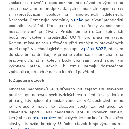
zaškoleni a rovněž nejsou seznámeni s návodem výrobce na
jejich používání při předpokládaných činnostech, zejména pak
s vyprošťovacími postupy při mimořádných událostech.
Nerespektují omezující podmínky a
rizika
používání prostředků
osobního zajištění. Proto jsou tyto prostředky zaměstnanci
nekvalifikovaně používány. Problémem je i určení kotevních
bodů pro ukotvení prostředků OOPP pro práci ve výšce.
Kotevní místa nejsou určována před zahájením prováděných
prací (např. v technologickém postupu, v
plánu BOZP
, zápisem
do stavebního deníku). V praxi je velmi často ponecháno na
pracovnících, ať si kotevní body určí sami před samotným
výkonem práce, ačkoliv k tomu nemají dostatečnou
způsobilost, případně nejsou k určení pověřeni.
F. Zajištění staveb
Množství nedostatků je zjišťováno při zajišťování stavenišť
proti vstupu nepovolaných fyzických osob. Jedná se jednak o
případy, kdy oplocení je instalováno, ale v částech chybí nebo
je přerušeno např. ke zkrácení cesty zaměstnanců ze
staveniště apod. Další nedostatky jsou u liniových staveb,
kterými jsou
rekonstrukce
městských komunikací a železniční
stavby - tranzitní koridory. U těchto staveb hraje výraznou roli