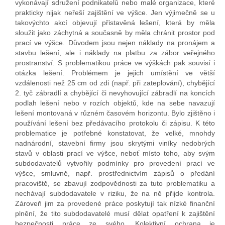
vykonávají sdružení podnikatelů nebo malé organizace, které
prakticky nijak neřeší zajištění ve výšce. Jen výjimečně se u
takovýchto akcí objevují přistavěná lešení, která by měla
sloužit jako záchytná a současně by měla chránit prostor pod
prací ve výšce. Důvodem jsou nejen náklady na pronájem a
stavbu lešení, ale i náklady na platbu za zábor veřejného
prostranství. S problematikou práce ve výškách pak souvisí i
otázka lešení. Problémem je jejich umístění ve větší
vzdálenosti než 25 cm od zdi (např. při zateplování), chybějící
2. tyč zábradlí a chybějící či nevyhovující zábradlí na koncích
podlah lešení nebo v rozích objektů, kde na sebe navazují
lešení montovaná v různém časovém horizontu. Bylo zjištěno i
používání lešení bez předávacího protokolu či zápisu. K této
problematice je potřebné konstatovat, že velké, mnohdy
nadnárodní, stavební firmy jsou skrytými viníky nedobrých
stavů v oblasti prací ve výšce, neboť místo toho, aby svým
subdodavatelů vytvořily podmínky pro provedení prací ve
výšce, smluvně, např. prostřednictvím zápisů o předání
pracoviště, se zbavují zodpovědnosti za tuto problematiku a
nechávají subdodavatele v riziku, že na ně přijde kontrola.
Zároveň jim za provedené práce poskytují tak nízké finanční
plnění, že tito subdodavatelé musí dělat opatření k zajištění
bezpečnosti práce ze svého. Kolektivní ochrana je