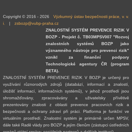
Copyright © 2016 - 2026
Výzkumný ústav bezpečnosti práce, v. v.
i.
|
zsbozp@vubp-praha.cz
ZNALOSTNÍ SYSTÉM PREVENCE RIZIK V
BOZP - Projekt č. TB03MPSV007 "Rozvoj
znalostních systémů BOZP jako
významného nástroje pro prevenci rizik"
vznikl za finanční podpory
Technologické agentury ČR (program
BETA).
ZNALOSTNÍ SYSTÉM PREVENCE RIZIK V BOZP je určený pro
využívání různorodých zdrojů (databází, informací a znalostí,
úložišť informací, informačních systémů), v jehož prostředí jsou
shromažďovány, zpracovávány a uživatelsky přívětivě
prezentovány znalosti z oblasti prevence pracovních rizik a
bezpečnosti a ochrany zdraví při práci. Platforma je funkční ve
virtuálním prostředí. Znalostní systém je primárně určen MPSV,
dále také Radě vlády pro BOZP a jejím členům (zástupci ústředních
orgánů státní správy, sociálních partnerů a dalších institucí).