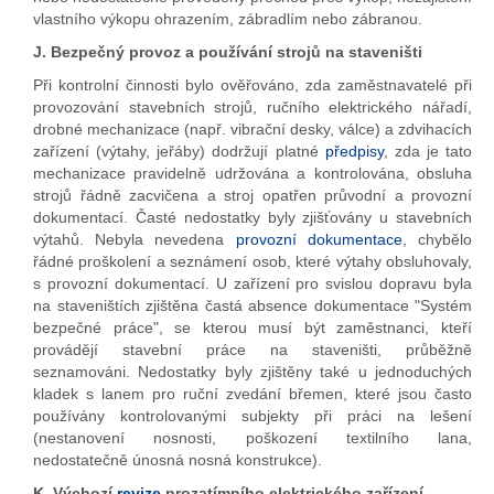
vlastního výkopu ohrazením, zábradlím nebo zábranou.
J. Bezpečný provoz a používání strojů na staveništi
Při kontrolní činnosti bylo ověřováno, zda zaměstnavatelé při
provozování stavebních strojů, ručního elektrického nářadí,
drobné mechanizace (např. vibrační desky, válce) a zdvihacích
zařízení (výtahy, jeřáby) dodržují platné
předpisy
, zda je tato
mechanizace pravidelně udržována a kontrolována, obsluha
strojů řádně zacvičena a stroj opatřen průvodní a provozní
dokumentací. Časté nedostatky byly zjišťovány u stavebních
výtahů. Nebyla nevedena
provozní dokumentace
, chybělo
řádné proškolení a seznámení osob, které výtahy obsluhovaly,
s provozní dokumentací. U zařízení pro svislou dopravu byla
na staveništích zjištěna častá absence dokumentace "Systém
bezpečné práce", se kterou musí být zaměstnanci, kteří
provádějí stavební práce na staveništi, průběžně
seznamováni. Nedostatky byly zjištěny také u jednoduchých
kladek s lanem pro ruční zvedání břemen, které jsou často
používány kontrolovanými subjekty při práci na lešení
(nestanovení nosnosti, poškození textilního lana,
nedostatečně únosná nosná konstrukce).
K. Výchozí
revize
prozatímního elektrického zařízení