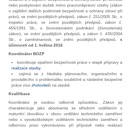
nebo poskytování služeb mimo pracovněprávní vztahy (zákon
o zajištění dalších podmínek bezpečnosti a ochrany zdraví při
práci), ve znění pozdějších předpisů, zákon č. 251/2005 Sb., o
inspekci práce, ve znění pozdějších předpisů, zákon č.
455/1991 Sb., o živnostenském podnikání (živnostenský
zákon), ve znění pozdějších předpisů, a zákon č. 435/2004
Sb., o zaměstnanosti, ve znění pozdějších předpisů,
s
účinností od 1. května 2016
.
Koordinátor BOZP
koordinuje opatření bezpečnosti práce v etapě přípravy a
realizace stavby
;
zajímá se z hlediska plánovacího, organizačního a
prováděcího o problematiku souběžné a následné bezpečné
práce více
zhotovitel
ů na stavbě.
Kvalifikace
Koordinátor je osobou odborně způsobilou. Zákon jej
charakterizuje jako absolventa se středním vzděláním s
maturitní zkouškou v oboru vzdělání technického zaměření
nebo s vysokoškolským vzděláním technického zaměření a
odbornou praxi vykonávanou při přípravě nebo realizaci