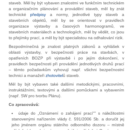
staveb. Měl by být vybaven znalostmi ve funkčním technickém
a organizačním plánování a provádění staveb, měl by znát
technické
předpisy
a normy, jednotlivé typy staveb a
stavebních objektů, měl by se orientovat v pravidlech
organizace výstavby a časových harmonogramů, ve
stavebních materiálech a technologiích, měl by vědět, co jsou
to přejímky prací, a měl by být specialistou na odhalování rizik.
Bezpodmínečná je znalost platných zákonů a vyhlášek v
oblasti výstavby, v bezpečnosti práce na stavbách, v
opatřeních BOZP při výstavbě i po jejím dokončení, v
pravidlech bezpečnosti při provádění jednotlivých druhů prací
– těmto požadavkům vyhovují např. všichni bezpečnostní
technici a manažeři
zhotovitel
ů staveb.
Měl by být vybaven také dalšími metodickými, pracovními,
instruktážními, textovými a dalšími pomůckami a vybavením
(např. SW pro tvorbu Plánu).
Co zpracovává:
údaje do „Oznámení o zahájení prací“" s náležitostmi
stanovenými nařízením vlády č. 591/2006 Sb. a doručit jej
jeho jménem orgánu státního odborného dozoru – místně