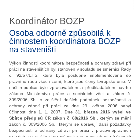
Koordinátor BOZP
Osoba odborně způsobilá k
činnostem koordinátora BOZP
na staveništi
Výkon činnosti koordinátora bezpečnosti a ochrany zdraví při
práci na staveništích byl stanoven v souladu se směrnicí Rady
č. 92/57/EHS, která byla postupně implementována do
právního řádu všech zemí, které jsou členy Evropské unie. V
naší republice bylo zpracovatelem a předkladatelem návrhu
zákona Ministerstvo práce a sociálních věcí a zákon č.
309/2006 Sb. o zajištění dalších podmínek bezpečnosti a
ochrany zdraví při práci ze dne 23. května 2006 nabyl
účinnosti dne 1. 1. 2007.
Dne 31. března 2016 vyšel ve
Sbírce předpisů ČR zákon č. 88/2016 Sb.,
kterým se mění
zákon č. 309/2006 Sb., kterým se upravují další požadavky
bezpečnosti a ochrany zdraví při práci v pracovněprávních
vztazích a o zajištění bezpečnosti a ochrany zdraví při činnosti