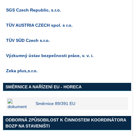
SGS Czech Republic, s.r.o.
TÜV AUSTRIA CZECH spol. s r.o.
TÜV SÜD Czech s.r.o.
Výzkumný ústav bezpečnosti práce, v. v. i.
Zeka plus,s.r.o.
SMĚRNICE A NAŘÍZENÍ EU - HORECA
Směrnice 89/391 EU
ODBORNÁ ZPŮSOBILOST K ČINNOSTEM KOORDINÁTORA
BOZP NA STAVENIŠTI