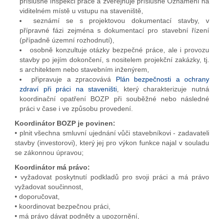
příslušné Inspekci práce a zveřejňuje příslušné Oznámení na
viditelném místě u vstupu na staveniště,
seznámí se s projektovou dokumentací stavby, v
přípravné fázi zejména s dokumentací pro stavební řízení
(případně územní rozhodnutí),
osobně konzultuje otázky bezpečné práce, ale i provozu
stavby po jejím dokončení, s nositelem projekční zakázky, tj.
s architektem nebo stavebním inženýrem,
připravuje a zpracovává
Plán bezpečnosti a ochrany
zdraví při práci na staveništi
, který charakterizuje nutná
koordinační opatření BOZP při souběžné nebo následné
práci v čase i ve způsobu provedení.
Koordinátor BOZP je povinen:
• plnit všechna smluvní ujednání vůči stavebníkovi - zadavateli
stavby (investorovi), který jej pro výkon funkce najal v souladu
se zákonnou úpravou;
Koordinátor má právo:
• vyžadovat poskytnutí podkladů pro svoji práci a má právo
vyžadovat součinnost,
• doporučovat,
• koordinovat bezpečnou práci,
• má právo dávat podněty a upozornění,