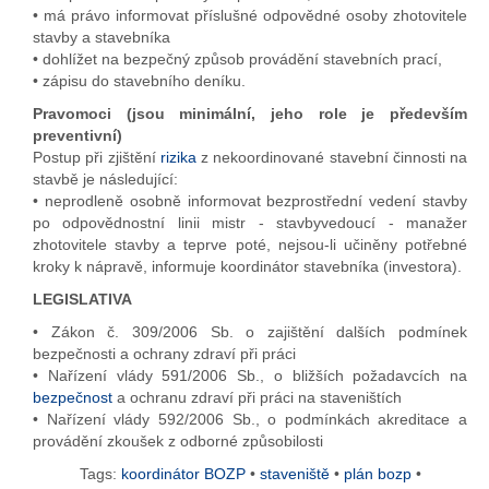
• má právo informovat příslušné odpovědné osoby zhotovitele
stavby a stavebníka
• dohlížet na bezpečný způsob provádění stavebních prací,
• zápisu do stavebního deníku.
Pravomoci (jsou minimální, jeho role je především
preventivní)
Postup při zjištění
rizika
z nekoordinované stavební činnosti na
stavbě je následující:
• neprodleně osobně informovat bezprostřední vedení stavby
po odpovědnostní linii mistr - stavbyvedoucí - manažer
zhotovitele stavby a teprve poté, nejsou-li učiněny potřebné
kroky k nápravě, informuje koordinátor stavebníka (investora).
LEGISLATIVA
• Zákon č. 309/2006 Sb. o zajištění dalších podmínek
bezpečnosti a ochrany zdraví při práci
• Nařízení vlády 591/2006 Sb., o bližších požadavcích na
bezpečnost
a ochranu zdraví při práci na staveništích
• Nařízení vlády 592/2006 Sb., o podmínkách akreditace a
provádění zkoušek z odborné způsobilosti
Tags:
koordinátor BOZP
•
staveniště
•
plán bozp
•