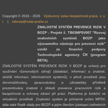
Copyright © 2016 - 2026
Výzkumný ústav bezpečnosti práce, v. v.
i.
|
zsbozp@vubp-praha.cz
ZNALOSTNÍ SYSTÉM PREVENCE RIZIK V
BOZP - Projekt č. TB03MPSV007 "Rozvoj
znalostních systémů BOZP jako
významného nástroje pro prevenci rizik"
vznikl za finanční podpory
Technologické agentury ČR (program
BETA).
ZNALOSTNÍ SYSTÉM PREVENCE RIZIK V BOZP je určený pro
využívání různorodých zdrojů (databází, informací a znalostí,
úložišť informací, informačních systémů), v jehož prostředí jsou
shromažďovány, zpracovávány a uživatelsky přívětivě
prezentovány znalosti z oblasti prevence pracovních rizik a
bezpečnosti a ochrany zdraví při práci. Platforma je funkční ve
virtuálním prostředí. Znalostní systém je primárně určen MPSV,
dále také Radě vlády pro BOZP a jejím členům (zástupci ústředních