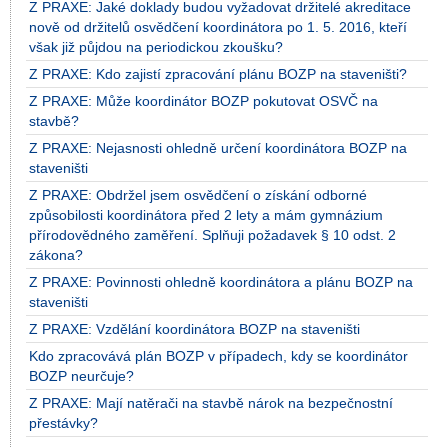
Z PRAXE: Jaké doklady budou vyžadovat držitelé akreditace
nově od držitelů osvědčení koordinátora po 1. 5. 2016, kteří
však již půjdou na periodickou zkoušku?
Z PRAXE: Kdo zajistí zpracování plánu BOZP na staveništi?
Z PRAXE: Může koordinátor BOZP pokutovat OSVČ na
stavbě?
Z PRAXE: Nejasnosti ohledně určení koordinátora BOZP na
staveništi
Z PRAXE: Obdržel jsem osvědčení o získání odborné
způsobilosti koordinátora před 2 lety a mám gymnázium
přírodovědného zaměření. Splňuji požadavek § 10 odst. 2
zákona?
Z PRAXE: Povinnosti ohledně koordinátora a plánu BOZP na
staveništi
Z PRAXE: Vzdělání koordinátora BOZP na staveništi
Kdo zpracovává plán BOZP v případech, kdy se koordinátor
BOZP neurčuje?
Z PRAXE: Mají natěrači na stavbě nárok na bezpečnostní
přestávky?