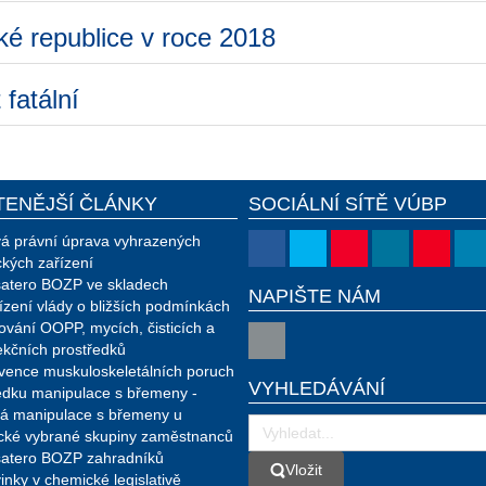
ké republice v roce 2018
 fatální
TENĚJŠÍ ČLÁNKY
SOCIÁLNÍ SÍTĚ VÚBP
á právní úprava vyhrazených
ckých zařízení
atero BOZP ve skladech
NAPIŠTE NÁM
ízení vlády o bližších podmínkách
ování OOPP, mycích, čisticích a
ekčních prostředků
vence muskuloskeletálních poruch
VYHLEDÁVÁNÍ
edku manipulace s břemeny -
á manipulace s břemeny u
ické vybrané skupiny zaměstnanců
atero BOZP zahradníků
Vložit
Vložit
inky v chemické legislativě