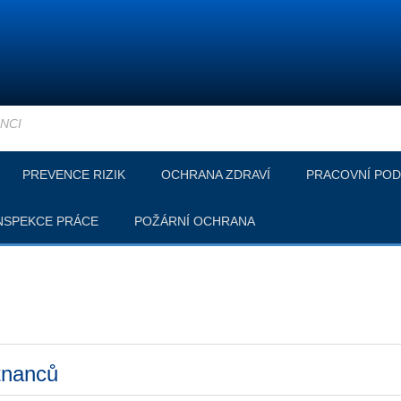
NCI
PREVENCE RIZIK
OCHRANA ZDRAVÍ
PRACOVNÍ POD
NSPEKCE PRÁCE
POŽÁRNÍ OCHRANA
tnanců