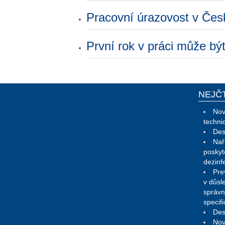
Pracovní úrazovost v Čes
První rok v práci může být
NEJČ
Nov
techni
Des
Nař
poskyt
dezinf
Pre
v důsl
správn
specif
Des
Nov