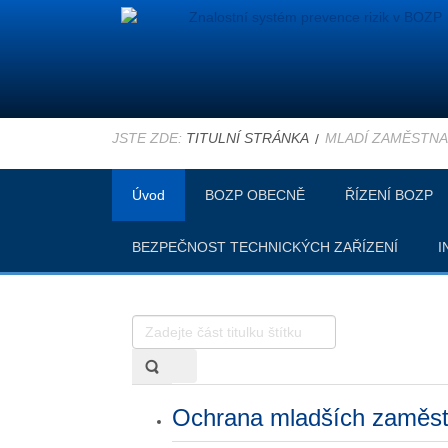
JSTE ZDE:
TITULNÍ STRÁNKA
MLADÍ ZAMĚSTNA
Úvod
BOZP OBECNĚ
ŘÍZENÍ BOZP
BEZPEČNOST TECHNICKÝCH ZAŘÍZENÍ
I
Zadejte
část
titulku
štítku
Ochrana mladších zaměs