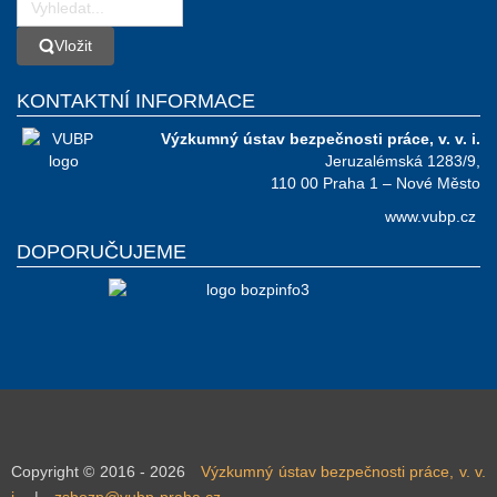
Vložit
Vložit
KONTAKTNÍ INFORMACE
Výzkumný ústav bezpečnosti práce, v. v. i.
Jeruzalémská 1283/9,
110 00 Praha 1 – Nové Město
www.vubp.cz
DOPORUČUJEME
Copyright © 2016 - 2026
Výzkumný ústav bezpečnosti práce, v. v.
i.
|
zsbozp@vubp-praha.cz