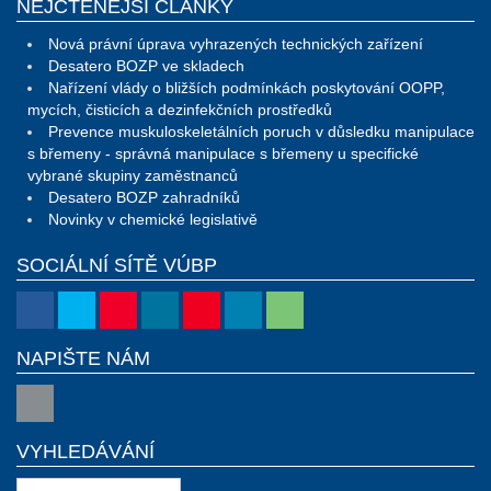
NEJČTENĚJŠÍ ČLÁNKY
Nová právní úprava vyhrazených technických zařízení
Desatero BOZP ve skladech
Nařízení vlády o bližších podmínkách poskytování OOPP,
mycích, čisticích a dezinfekčních prostředků
Prevence muskuloskeletálních poruch v důsledku manipulace
s břemeny - správná manipulace s břemeny u specifické
vybrané skupiny zaměstnanců
Desatero BOZP zahradníků
Novinky v chemické legislativě
SOCIÁLNÍ SÍTĚ VÚBP
NAPIŠTE NÁM
VYHLEDÁVÁNÍ