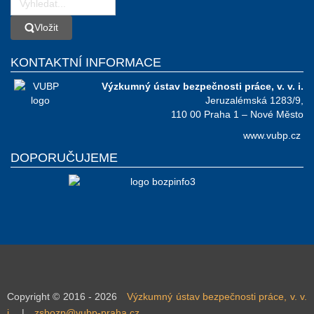
Vložit
Vložit
KONTAKTNÍ INFORMACE
Výzkumný ústav bezpečnosti práce, v. v. i.
Jeruzalémská 1283/9,
110 00 Praha 1 – Nové Město
www.vubp.cz
DOPORUČUJEME
Copyright © 2016 - 2026
Výzkumný ústav bezpečnosti práce, v. v.
i.
|
zsbozp@vubp-praha.cz