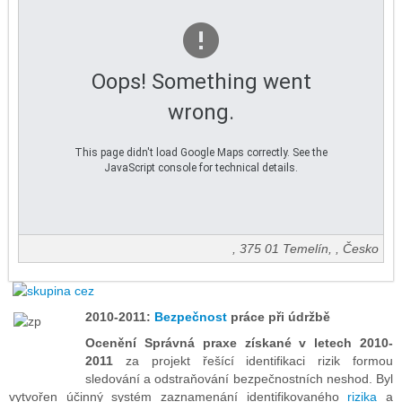
Oops! Something went
wrong.
This page didn't load Google Maps correctly. See the
JavaScript console for technical details.
,
375 01
Temelín
, ,
Česko
2010-2011:
Bezpečnost
práce při údržbě
Ocenění Správná praxe získané v letech 2010-
2011
za projekt řešící identifikaci rizik formou
sledování a odstraňování bezpečnostních neshod. Byl
vytvořen účinný systém zaznamenání identifikovaného
rizika
a