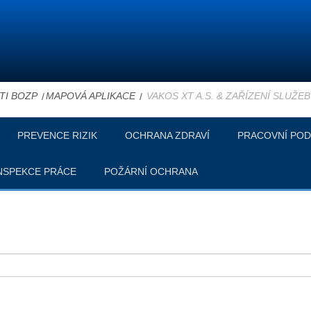
TI BOZP
MAPOVÁ APLIKACE
VAKOS XT A.S. & ZAŘÍZENÍ SLUŽE
PREVENCE RIZIK
OCHRANA ZDRAVÍ
PRACOVNÍ POD
NSPEKCE PRÁCE
POŽÁRNÍ OCHRANA