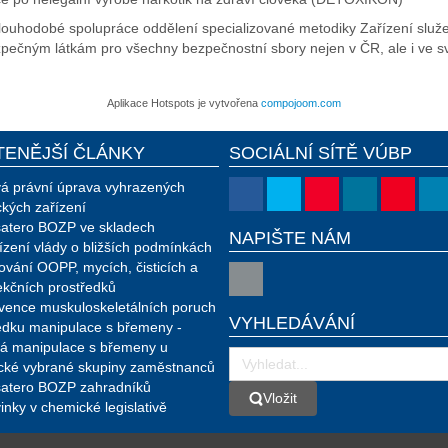
uhodobé spolupráce oddělení specializované metodiky Zařízení služeb 
bezpečným látkám pro všechny bezpečnostní sbory nejen v ČR, ale i ve s
Aplikace Hotspots je vytvořena
compojoom.com
TENĚJŠÍ ČLÁNKY
SOCIÁLNÍ SÍTĚ VÚBP
á právní úprava vyhrazených
ckých zařízení
atero BOZP ve skladech
NAPIŠTE NÁM
ízení vlády o bližších podmínkách
ování OOPP, mycích, čisticích a
ekčních prostředků
vence muskuloskeletálních poruch
VYHLEDÁVÁNÍ
edku manipulace s břemeny -
á manipulace s břemeny u
ické vybrané skupiny zaměstnanců
atero BOZP zahradníků
Vložit
Vložit
inky v chemické legislativě