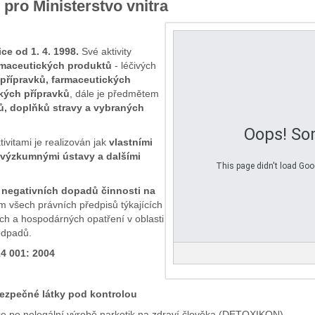
pro Ministerstvo vnitra
ce od 1. 4. 1998.
Své aktivity
rmaceutických produktů
- léčivých
přípravků, farmaceutických
kých přípravků
, dále je předmětem
ů, doplňků stravy a vybraných
Oops! So
ivitami je realizován jak
vlastními
 výzkumnými ústavy a dalšími
This page didn't load Goog
 negativních dopadů činnosti na
ím všech právních předpisů týkajících
ích a hospodárných opatření v oblasti
 odpadů.
14 001: 2004
ezpečné látky pod kontrolou
ace po nelegální výrobě narkotik na zdraví člověka (DETOXIKON)