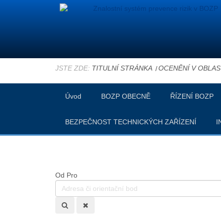
JSTE ZDE:
TITULNÍ STRÁNKA
OCENĚNÍ V OBLAS
Úvod
BOZP OBECNĚ
ŘÍZENÍ BOZP
BEZPEČNOST TECHNICKÝCH ZAŘÍZENÍ
I
Od
Pro