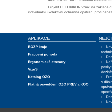
Projekt DETOXIKON vznikl na základě dlo
individuální i kolektivní ochranná opatření proti ne
APLIKACE
NEJČ
BOZP kraje
Nov
techni
Pracovni pohoda
Des
Ergonomické stresory
Nař
poskyt
VizuS
dezinf
Katalog OZO
Pre
v důsl
Platná osvědčení OZO PREV a KOO
správn
specif
Des
Nov