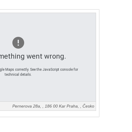
mething went wrong.
le Maps correctly. See the JavaScript console for
technical details.
Pernerova 28a,
,
186 00 Kar
Praha
, ,
Česko