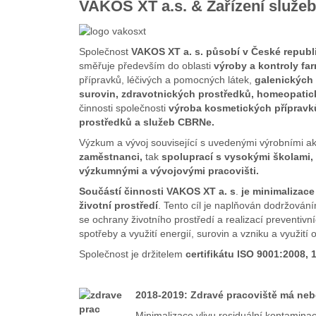
VAKOS XT a.s. & Zařízení služeb 
Společnost
VAKOS XT a. s. působí v České republi
směřuje především do oblasti
výroby a kontroly fa
přípravků, léčivých a pomocných látek,
galenických 
surovin, zdravotnických prostředků, homeopatic
činnosti společnosti
výroba kosmetických přípravk
prostředků a služeb CBRNe.
Výzkum a vývoj související s uvedenými výrobními akt
zaměstnanci,
tak
spoluprací s vysokými školami,
výzkumnými a vývojovými pracovišti.
Součástí činnosti VAKOS XT a. s
.
je minimalizace
životní prostředí
. Tento cíl je naplňován dodržován
se ochrany životního prostředí a realizací preventivn
spotřeby a využití energií, surovin a vzniku a využití
Společnost je držitelem
certifikátu ISO 9001:2008, 
2018-2019: Zdravé pracoviště má neb
Minimalizace vlivu residuální kontamin