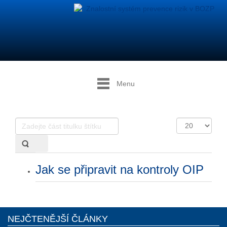
Menu
Zadejte
Počet
část
zobrazení
titulku
štítku
Jak se připravit na kontroly OIP
NEJČTENĚJŠÍ ČLÁNKY