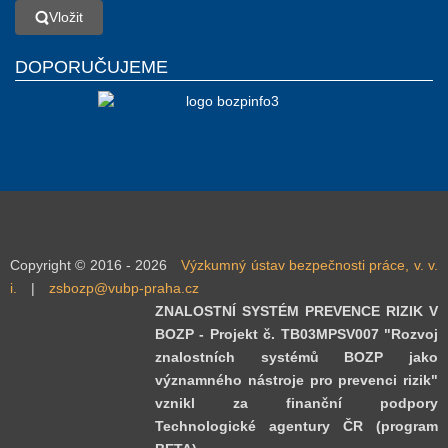
Vložit
Vložit
DOPORUČUJEME
Copyright © 2016 - 2026
Výzkumný ústav bezpečnosti práce, v. v.
i.
|
zsbozp@vubp-praha.cz
ZNALOSTNÍ SYSTÉM PREVENCE RIZIK V
BOZP - Projekt č. TB03MPSV007 "Rozvoj
znalostních systémů BOZP jako
významného nástroje pro prevenci rizik"
vznikl za finanční podpory
Technologické agentury ČR (program