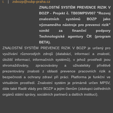
i.
|
zsbozp@vubp-praha.cz
ZNALOSTNÍ SYSTÉM PREVENCE RIZIK V
BOZP - Projekt č. TB03MPSV007 "Rozvoj
znalostních systémů BOZP jako
významného nástroje pro prevenci rizik"
vznikl za finanční podpory
Technologické agentury ČR (program
BETA).
ZNALOSTNÍ SYSTÉM PREVENCE RIZIK V BOZP je určený pro
využívání různorodých zdrojů (databází, informací a znalostí,
úložišť informací, informačních systémů), v jehož prostředí jsou
shromažďovány, zpracovávány a uživatelsky přívětivě
prezentovány znalosti z oblasti prevence pracovních rizik a
bezpečnosti a ochrany zdraví při práci. Platforma je funkční ve
virtuálním prostředí. Znalostní systém je primárně určen MPSV,
dále také Radě vlády pro BOZP a jejím členům (zástupci ústředních
orgánů státní správy, sociálních partnerů a dalších institucí).