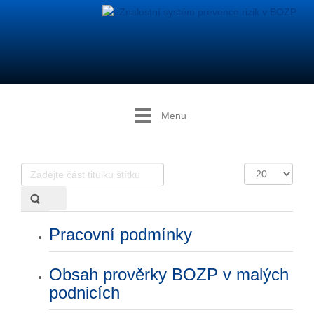
Menu
Zadejte
Počet
část
zobrazení
titulku
štítku
Pracovní podmínky
Obsah prověrky BOZP v malých
podnicích