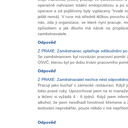
operačně nahrazen totální endoprotézou a po op
operace a od pojišťovny byly vyplaceny "trvalé ná
ještě nemá). V ruce má středně těžkou poruchu úc
nás, zda ji organizace, ve které nyní pracuje, m
způsobem a jak dlouho má nárok na proplácení
zaměstnavatele.
Odpověď
Z PRAXE: Zaměstnanec uplatňuje odškodnění po 
Se zaměstnancem byl rozvázán pracovní poměr z d
OSVČ, kterou byl po dobu trvání pracovního pom
Odpověď
Z PRAXE: Zaměstnavatel nechce nést odpovědnos
Pracuji jako kuchař v zámecké restauraci. Když 
loktu pravé ruky. Upozorňoval jsem na to manažer
a léčení si vyžádá 4 - 6 týdnů. Když jsem infor
alkohol, že jsem neodhadl hmotnost břemene a ž
testování neproběhlo, pouze někdo v mé nepřítomno
Odpověď