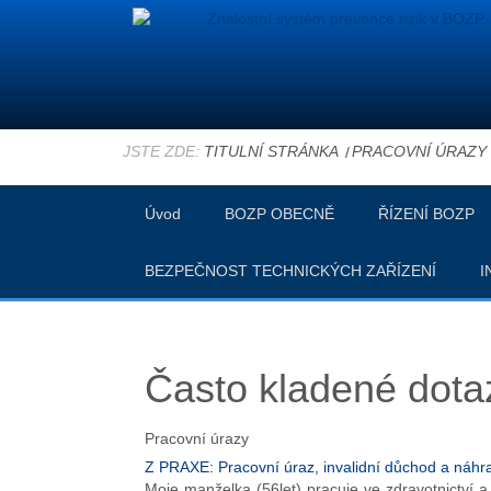
JSTE ZDE:
TITULNÍ STRÁNKA
PRACOVNÍ ÚRAZY
Úvod
BOZP OBECNĚ
ŘÍZENÍ BOZP
BEZPEČNOST TECHNICKÝCH ZAŘÍZENÍ
I
Často kladené dota
Pracovní úrazy
Z PRAXE: Pracovní úraz, invalidní důchod a náhra
Moje manželka (56let) pracuje ve zdravotnictví a