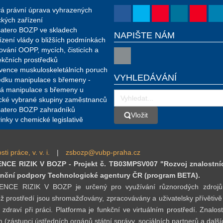
á právní úprava vyhrazených
ckých zařízení
atero BOZP ve skladech
NAPIŠTE NÁM
ízení vlády o bližších podmínkách
ování OOPP, mycích, čisticích a
ekčních prostředků
vence muskuloskeletálních poruch
VYHLEDÁVÁNÍ
edku manipulace s břemeny -
á manipulace s břemeny u
ické vybrané skupiny zaměstnanců
atero BOZP zahradníků
Vložit
Vložit
inky v chemické legislativě
 práce, v. v. i.
|
zsbozp@vubp-praha.cz
E RIZIK V BOZP - Projekt č. TB03MPSV007 "Rozvoj znalostní
inanční podpory Technologické agentury ČR (program BETA).
RIZIK V BOZP je určený pro využívání různorodých zdrojů (data
ž prostředí jsou shromažďovány, zpracovávány a uživatelsky přívětivě
 zdraví při práci. Platforma je funkční ve virtuálním prostředí. Zna
(zástupci ústředních orgánů státní správy, sociálních partnerů a dalších