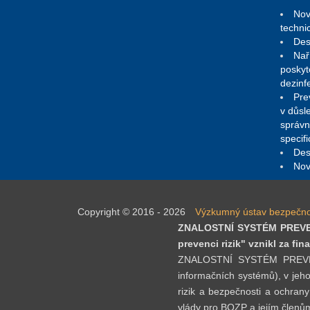
Nov
techni
Des
Nař
poskyt
dezinf
Pre
v důsl
správn
specif
Des
Nov
Copyright © 2016 - 2026
Výzkumný ústav bezpečnosti
ZNALOSTNÍ SYSTÉM PREVENC
prevenci rizik" vznikl za f
ZNALOSTNÍ SYSTÉM PREVENCE 
informačních systémů), v jeho
rizik a bezpečnosti a ochrany
vlády pro BOZP a jejím členům 