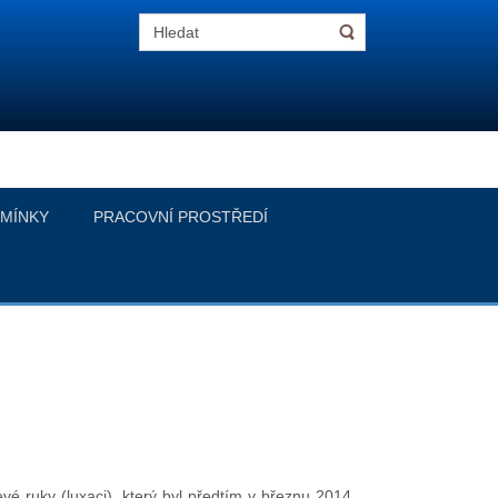
MÍNKY
PRACOVNÍ PROSTŘEDÍ
vé ruky (luxaci), který byl předtím v březnu 2014