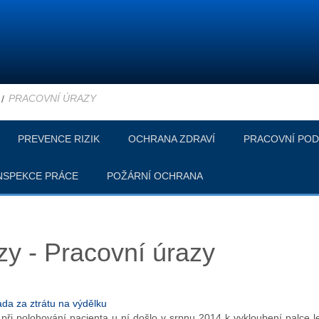
PRACOVNÍ ÚRAZY
PREVENCE RIZIK
OCHRANA ZDRAVÍ
PRACOVNÍ POD
NSPEKCE PRÁCE
POŽÁRNÍ OCHRANA
zy - Pracovní úrazy
da za ztrátu na výdělku
 při polohování pacienta u ní došlo v srpnu 2014 k vykloubení palce le