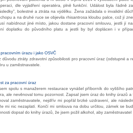
eraci, dle vyjádření operatéra, plně funkční. Událost byla řádně za
sledky", bolestné a ztráta na výdělku. Žena zažádala o invalidní důch
hopu a na druhé ruce se objevila rhisantrosa kloubu palce, což jí zn
usí nabídnout jiné místo, jakou dostane pracovní smlouvu, jestli jí 
 doplatku do původního platu a jestli by byl doplácen i v případ
pracovním úrazu i jako OSVČ
ůvodu ztráty zdravotní způsobilosti pro pracovní úraz (odstupné a r
ěru u zaměstnavatele.
t za pracovní úraz
jsem spolu s manažerem restaurace vynášel příborník do vyššího patra,
a, ale nevěnoval tomu pozornost. Zapsal jsem úraz do knihy úrazů a vš
moval zaměstnavatele, nejdřív mi popřál brzké uzdravení, ale násled
e mi nic nezaplatí. Končí mi smlouva na dobu určitou, zámek se bude
sti dopsal do knihy úrazů, že jsem požil alkohol, aby zaměstnavatel n