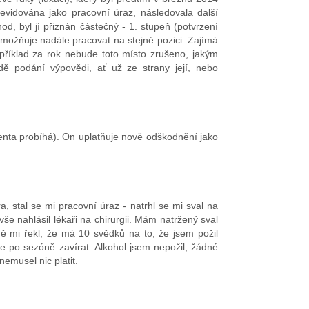
evidována jako pracovní úraz, následovala další
od, byl jí přiznán částečný - 1. stupeň (potvrzení
emožňuje nadále pracovat na stejné pozici. Zajímá
například za rok nebude toto místo zrušeno, jakým
ě podání výpovědi, ať už ze strany její, nebo
enta probíhá). On uplatňuje nově odškodnění jako
 stal se mi pracovní úraz - natrhl se mi sval na
e nahlásil lékaři na chirurgii. Mám natržený sval
ně mi řekl, že má 10 svědků na to, že jsem požil
 po sezóně zavírat. Alkohol jsem nepožil, žádné
emusel nic platit.