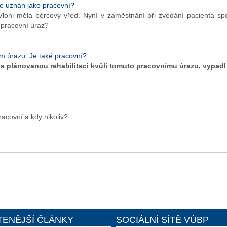
e uznán jako pracovní?
Vloni měla bércový vřed. Nyní v zaměstnání při zvedání pacienta sp
o pracovní úraz?
m úrazu. Je také pracovní?
 na plánovanou rehabilitaci kvůli tomuto pracovnímu úrazu, vypadl
acovní a kdy nikoliv?
TENĚJŠÍ ČLÁNKY
SOCIÁLNÍ SÍTĚ VÚBP