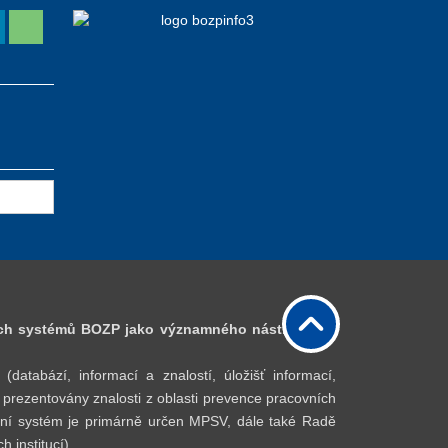
ch systémů BOZP jako významného nástroje pro
bází, informací a znalostí, úložišť informací,
 prezentovány znalosti z oblasti prevence pracovních
lostní systém je primárně určen MPSV, dále také Radě
 institucí).