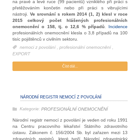
na pravé a levé ruce (99 pacientů) vzniklého při práci s
přetěžováním končetin nebo při práci s vibrujícími
nástroji.
Ve srovnání s rokem 2014 (1, 2) klesl v roce
2015 celkový počet hlášených profesionálních
onemocnění o 158, tj. o 12,6 % případů
.
Incidence
profesionálních onemocnění klesla o 3,8 případů na 100
tisíc pojištěnců v civilním sektoru.
nemoci z povolání
,
profesionální onemocnění
,
EXPORT
Číst dál...
NÁRODNÍ REGISTR NEMOCÍ Z POVOLÁNÍ
Kategorie:
PROFESIONÁLNÍ ONEMOCNĚNÍ
Národní registr nemocí z povolání je veden od roku 1991
na Centru pracovního lékařství Státního zdravotního
ústavu. Zákonem č. 156/2004 Sb. byl zařazen mezi 13
zdravotních registrů, které tvoří Národní zdravotnický