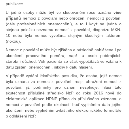
publikace.
U jedné osoby může být ve sledovaném roce uznáno
více
případů
nemocí z povolání nebo ohrožení nemocí z povolání
(dále profesionálních onemocnění), a to i když se jedná o
stejnou položku seznamu nemocí z povolání, diagnózu MKN-
10 nebo byla nemoc vyvolána stejným škodlivým faktorem
(noxou).
Nemoc z povolání může být zjištěna a následně nahlášena i po
ukončení pracovního poměru, např. u osob pobírajících
starobní důchod. Věk pacienta se však vypočítává ve vztahu k
datu zjištění onemocnění, nikoliv k datu hlášení.
V případě vydání lékařského posudku, že osoba, jejíž nemoc
byla uznána za nemoc z povolání, resp. ohrožení nemocí z
povolání, již podmínky pro uznání nesplňuje, hlásí tuto
skutečnost příslušné středisko NzP od roku 2016 nově do
elektronické aplikace NRNP přímo do příslušného záznamu o
nemoci z povolání podle okolností buď vyplněním data jejího
ukončení, nebo vyplněním zvláštního elektronického formuláře
o odhlášení NzP.