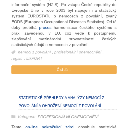
informační systém (NZIS). Po vstupu České republiky do
Evropské Unie v roce 2003 byl napojen na statistický
systém EUROSTATu o nemocech z povolání, zvaný
EODS (European Occupational Diseases Statistics). Od té
doby probíhá
proces
harmonizace českého systému s
praxí zavedenou v EU, což vede k postupnému
zlepšování mezinárodní srovnatelnosti českých
statistických údajů o nemocech z povolání.
nemoci z povolání
,
profesionální onemocnění
,
registr
,
EXPORT
Číst dál...
STATISTICKÉ PŘEHLEDY A ANALÝZY NEMOCÍ Z
POVOLÁNÍ A OHROŽENÍ NEMOCÍ Z POVOLÁNÍ
Kategorie:
PROFESIONÁLNÍ ONEMOCNĚNÍ
Tento
on-line pokračující zdroj
obsahuje statistické