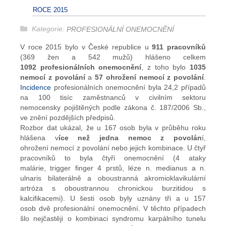
ROCE 2015
Kategorie:
PROFESIONÁLNÍ ONEMOCNĚNÍ
V roce 2015 bylo v České republice u
911 pracovníků
(369 žen a 542 mužů) hlášeno celkem
1092 profesionálních onemocnění
, z toho bylo
1035
nemocí z povolání
a
57 ohrožení nemocí z povolání
.
Incidence
profesionálních onemocnění byla 24,2 případů
na 100 tisíc zaměstnanců v civilním sektoru
nemocensky pojištěných podle zákona č. 187/2006 Sb.,
ve znění pozdějších předpisů.
Rozbor dat ukázal, že u 167 osob byla v průběhu roku
hlášena v
íce než jedna nemoc z povolán
í,
ohrožení nemocí z povolání nebo jejich kombinace. U čtyř
pracovníků to byla čtyři onemocnění (4 ataky
malárie, trigger finger 4 prstů, léze n. medianus a n.
ulnaris bilaterálně a oboustranná akromioklavikulární
artróza s oboustrannou chronickou burzitidou s
kalcifikacemi). U šesti osob byly uznány tři a u 157
osob dvě profesionální onemocnění. V těchto případech
šlo nejčastěji o kombinaci syndromu karpálního tunelu