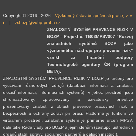
Copyright © 2016 - 2026
Výzkumný ústav bezpečnosti práce, v. v.
i.
|
zsbozp@vubp-praha.cz
ZNALOSTNÍ SYSTÉM PREVENCE RIZIK V
BOZP - Projekt č. TB03MPSV007 "Rozvoj
znalostních systémů BOZP jako
významného nástroje pro prevenci rizik"
vznikl za finanční podpory
Technologické agentury ČR (program
BETA).
ZNALOSTNÍ SYSTÉM PREVENCE RIZIK V BOZP je určený pro
využívání různorodých zdrojů (databází, informací a znalostí,
úložišť informací, informačních systémů), v jehož prostředí jsou
shromažďovány, zpracovávány a uživatelsky přívětivě
prezentovány znalosti z oblasti prevence pracovních rizik a
bezpečnosti a ochrany zdraví při práci. Platforma je funkční ve
virtuálním prostředí. Znalostní systém je primárně určen MPSV,
dále také Radě vlády pro BOZP a jejím členům (zástupci ústředních
orgánů státní správy, sociálních partnerů a dalších institucí).