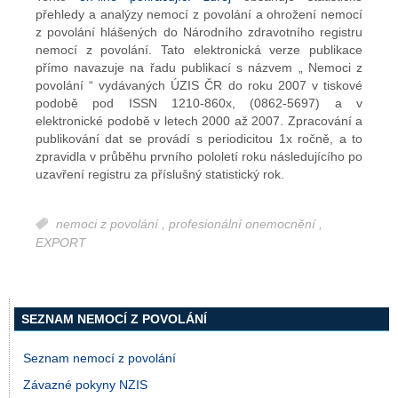
přehledy a analýzy nemocí z povolání a ohrožení nemocí
z povolání hlášených do Národního zdravotního registru
nemocí z povolání. Tato elektronická verze publikace
přímo navazuje na řadu publikací s názvem „ Nemoci z
povolání “ vydávaných ÚZIS ČR do roku 2007 v tiskové
podobě pod ISSN 1210-860x, (0862-5697) a v
elektronické podobě v letech 2000 až 2007. Zpracování a
publikování dat se provádí s periodicitou 1x ročně, a to
zpravidla v průběhu prvního pololetí roku následujícího po
uzavření registru za příslušný statistický rok.
nemoci z povolání
,
profesionální onemocnění
,
EXPORT
SEZNAM NEMOCÍ Z POVOLÁNÍ
Seznam nemocí z povolání
Závazné pokyny NZIS