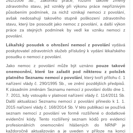
262/2006 Sb., zákoníku práce, rozumí takové změny
zdravotního stavu, jež vznikly při výkonu práce nepříznivým
působením podmínek, za nichž vznikají nemoci z povolání,
avšak nedosahují takového stupně poškození zdravotního
stavu, který lze posoudit jako nemoc z povolání, a další výkon
práce za stejných podmínek by vedl ke vzniku nemoci z
povolání.
Lékařský posudek o ohrožení nemocí z povolání
vydává
poskytovatel zdravotních služeb příslušný k vydání lékařského
posudku o nemoci z povolání.
Jako nemoc z povolání může být uznáno
pouze takové
onemocnění, které lze zařadit pod některou z položek
platného Seznamu nemocí z povolání
, který tvoří přílohu č. 1
nařízení vlády č. 290/1995 Sb., ve znění pozdějších předpisů.
K zásadním změnám Seznamu nemocí z povolání došlo dne 1.
7. 2011, kdy vstoupilo v platnost nařízení vlády č. 114/2011 Sb.
Další aktualizaci Seznamu nemocí z povolání přineslo k 1. 1.
2015 nařízení vlády č. 168/2014 Sb. V této publikaci se používá
seznam nemocí z povolání ve formě rozšířené o dodatkové
evidenční kódy. Tento rozšířený seznam kódů pro evidenci
profesionálních onemocnění hlášených do NRNP je
každoročně aktualizován a je uveden v příloze na konci