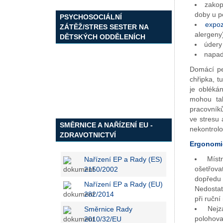
zakop
doby u p
PSYCHOSOCIÁLNÍ
expoz
ZÁTĚŽ/STRES SESTER NA
alergeny
DĚTSKÝCH ODDĚLENÍCH
údery
napad
Domácí pe
chřipka, t
je obléká
mohou ta
pracovníků
ve stresu 
SMĚRNICE A NAŘÍZENÍ EU -
nekontrolo
ZDRAVOTNICTVÍ
Ergonomic
Míst
Nařízení EP a Rady (ES)
ošetřova
2150/2002
dopředu 
Nařízení EP a Rady (EU)
Nedostat
282/2014
při ruční
Nejz
Směrnice Rady
polohova
2010/32/EU