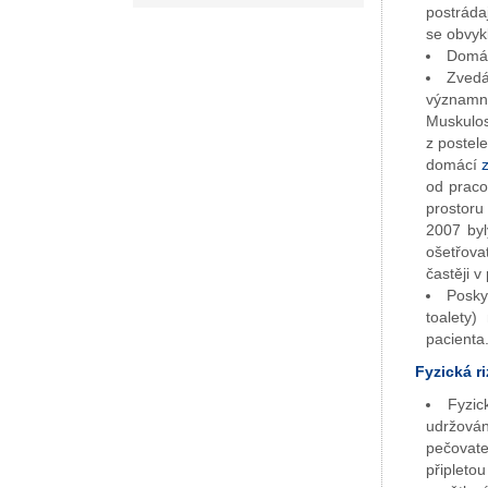
postráda
se obvyk
Domác
Zvedá
význam
Muskulos
z postel
domácí
od prac
prostoru
2007 byl
ošetřova
častěji 
Posky
toalety)
pacienta
Fyzická ri
Fyzic
udržová
pečovate
připleto