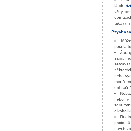
látek:
riz
vždy mo
domácích
takovým 
Psychosoc
Může
pečovate
Žádný
sami, mo
setkáva
některýc
nebo vyc
méně mot
dní ročně
Nebez
nebo v 
zdravot
alkoholi
Rodin
pacient
návštěvn