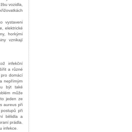
žbu vozidla,
 křižovatkách
o vystaveni
, elektrické
ny, horkými
ny vznikají
ož infekční
řit a různé
 pro domácí
 a nepřímým
ou být také
Problém může
 to jeden ze
s aureus při
 postupů při
í bělidla a
raní prádla.
u infekce.