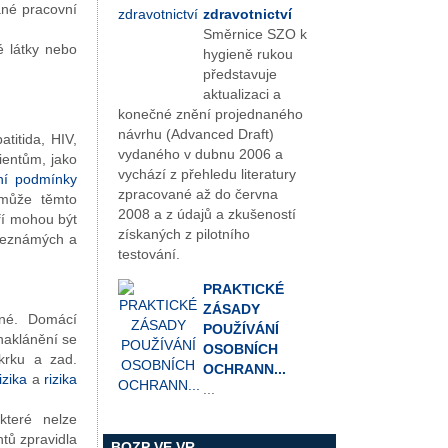
ané pracovní
zdravotnictví
Směrnice SZO k
é látky nebo
hygieně rukou
představuje
aktualizaci a
konečné znění projednaného
návrhu (Advanced Draft)
titida, HIV,
vydaného v dubnu 2006 a
lientům, jako
vychází z přehledu literatury
ní podmínky
zpracované až do června
 může těmto
2008 a z údajů a zkušeností
ří mohou být
získaných z pilotního
 neznámých a
testování.
PRAKTICKÉ
ZÁSADY
ěné. Domácí
POUŽÍVÁNÍ
naklánění se
OSOBNÍCH
krku a zad.
OCHRANN...
izika
a
rizika
...
které nelze
tů zpravidla
BOZP VE VR