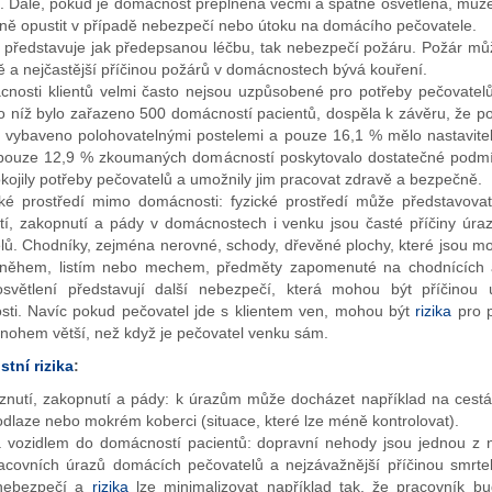
í. Dále, pokud je domácnost přeplněná věcmi a špatně osvětlená, může
leně opustit v případě nebezpečí nebo útoku na domácího pečovatele.
k představuje jak předepsanou léčbu, tak nebezpečí požáru. Požár mů
 a nejčastější příčinou požárů v domácnostech bývá kouření.
nosti klientů velmi často nejsou uzpůsobené pro potřeby pečovatel
do níž bylo zařazeno 500 domácností pacientů, dospěla k závěru, že p
o vybaveno polohovatelnými postelemi a pouze 16,1 % mělo nastavite
pouze 12,9 % zkoumaných domácností poskytovalo dostatečné podmí
kojily potřeby pečovatelů a umožnily jim pracovat zdravě a bezpečně.
ké prostředí mimo domácnosti: fyzické prostředí může představova
tí, zakopnutí a pády v domácnostech i venku jsou časté příčiny úr
lů. Chodníky, zejména nerovné, schody, dřevěné plochy, které jsou mo
sněhem, listím nebo mechem, předměty zapomenuté na chodnících 
osvětlení představují další nebezpečí, která mohou být příčinou
ti. Navíc pokud pečovatel jde s klientem ven, mohou být
rizika
pro p
mnohem větší, než když je pečovatel venku sám.
tní rizika
:
znutí, zakopnutí a pády: k úrazům může docházet například na cestá
dlaze nebo mokrém koberci (situace, které lze méně kontrolovat).
 vozidlem do domácností pacientů: dopravní nehody jsou jednou z n
racovních úrazů domácích pečovatelů a nejzávažnější příčinou smrte
nebezpečí a
rizika
lze minimalizovat například tak, že pracovník bu