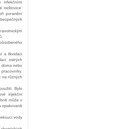
 infekčními
é neštovice.
při poranění
ě bezpečných
dravotnickým
ů.
 způsobeného
 a likvidaci
daci ostrých
ě doma nebo
 pracovníky.
u na různých
oužití. Bylo
vé injekční
dobně může v
 a opakovaně
tekoucí vody
í chemických