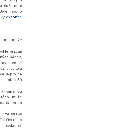
protože není
 Dále mnoho
edky
expozice
kou mu může
ykle pracují
nných hádek,
provozem. Z
ež u učitelů
áce je pro ně
ost (přes 30
kriminalitou
litách může
omanů nebo
jít ze strany
íslušníků a
 neovládají.