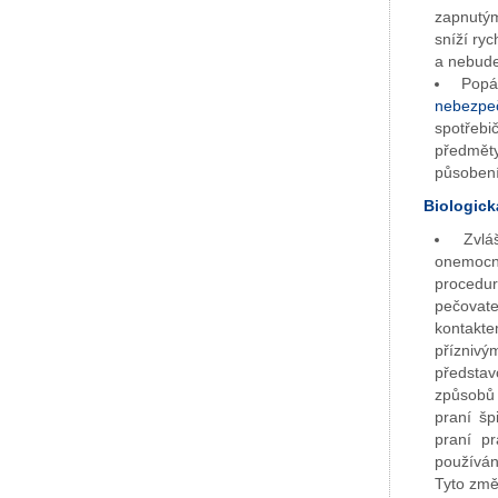
zapnutým
sníží ry
a nebude 
Popá
nebezpe
spotřebi
předmět
působení
Biologick
Zvlá
onemocně
procedu
pečovate
kontakt
příznivý
představ
způsobů 
praní šp
praní pr
používán
Tyto změ