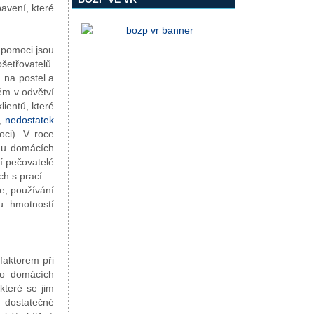
avení, které
.
 pomoci jsou
třovatelů.
 na postel a
ém v odvětví
lientů, které
í,
nedostatek
oci). V roce
u u domácích
í pečovatelé
h s prací.
e, používání
u hmotností
faktorem při
ho domácích
které se jim
í dostatečné