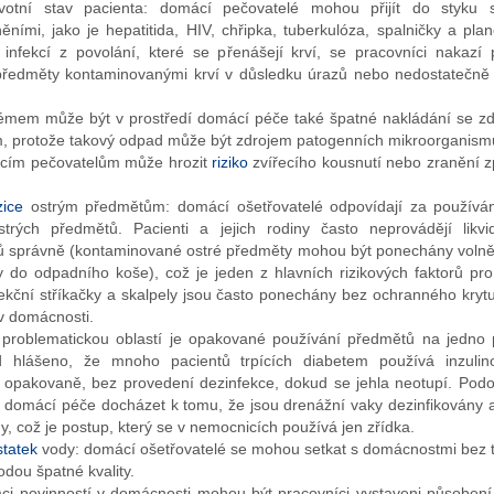
votní stav pacienta: domácí pečovatelé mohou přijít do styku s
ními, jako je hepatitida, HIV, chřipka, tuberkulóza, spalničky a plan
 infekcí z povolání, které se přenášejí krví, se pracovníci nakazí 
předměty kontaminovanými krví v důsledku úrazů nebo nedostatečn
émem může být v prostředí domácí péče také špatné nakládání se z
 protože takový odpad může být zdrojem patogenních mikroorganism
ím pečovatelům může hrozit
riziko
zvířecího kousnutí nebo zranění
ice
ostrým předmětům: domácí ošetřovatelé odpovídají za používání
trých předmětů. Pacienti a jejich rodiny často neprovádějí likvi
 správně (kontaminované ostré předměty mohou být ponechány voln
 do odpadního koše), což je jeden z hlavních rizikových faktorů pro
jekční stříkačky a skalpely jsou často ponechány bez ochranného kryt
v domácnosti.
 problematickou oblastí je opakované používání předmětů na jedno p
d hlášeno, že mnoho pacientů trpících diabetem používá inzulino
y opakovaně, bez provedení dezinfekce, dokud se jehla neotupí. Po
í domácí péče docházet k tomu, že jsou drenážní vaky dezinfikovány
, což je postup, který se v nemocnicích používá jen zřídka.
tatek
vody: domácí ošetřovatelé se mohou setkat s domácnostmi bez 
odou špatné kvality.
ci povinností v domácnosti mohou být pracovníci vystaveni působen