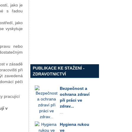
stí, jako je
ené s řadou
středí, jako
se vyskytuje
pravu nebo
edostatečným
nost v zásadě
PUBLIKACE KE STAŽENÍ -
acovišti při
ZDRAVOTNICTVÍ
být zavedená
 domácí péči
Bezpečnost a
ochrana zdraví
y pracující
při práci ve
zdrav...
jí v
...
Hygiena rukou
ve