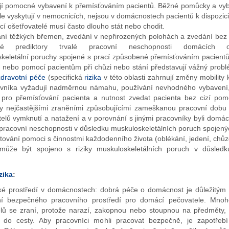
jí pomocné vybavení k přemísťováním pacientů. Běžné pomůcky a vyb
le vyskytují v nemocnicích, nejsou v domácnostech pacientů k dispozici
í ošetřovatelé musí často dlouho stát nebo chodit.
ní těžkých břemen, zvedání v nepřirozených polohách a zvedání bez
né prediktory trvalé pracovní neschopnosti domácích oše
keletální poruchy spojené s prací způsobené přemísťováním pacientů
e nebo pomocí pacientům při chůzi nebo stání představují vážný probl
zdravotní péče
(specifická
rizika
v této oblasti zahrnují změny mobility k
ovníka vyžadují nadměrnou námahu, používání nevhodného vybaven
 pro přemísťování pacienta a nutnost zvedat pacienta bez cizí pom
y nejčastějšími zraněními způsobujícími zameškanou pracovní dob
telů vymknutí a natažení a v porovnání s jinými pracovníky byli domác
v pracovní neschopnosti v důsledku muskuloskeletálních poruch spojenýc
tování pomoci s činnostmi každodenního života (oblékání, jedení, chůz
 může být spojeno s riziky muskuloskeletálních poruch v důsledk
.
zika
:
ké prostředí v domácnostech: dobrá péče o domácnost je důležitým 
ní bezpečného pracovního prostředí pro domácí pečovatele. Mno
lů se zraní, protože narazí, zakopnou nebo stoupnou na předměty, 
u do cesty. Aby pracovníci mohli pracovat bezpečně, je zapotřeb