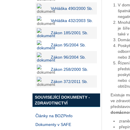
V domá
Vyhláška 490/2000 Sb.
špatn
negati
Vyhláška 432/2003 Sb.
Mnohá 
je šíř
Zákon 185/2001 Sb.
také v
Domácí
Zákon 95/2004 Sb.
Posky
odborn
Zákon 96/2004 Sb.
nebo 
Řízení
předst
Zákon 258/2000 Sb.
posky
nebo o
Zákon 372/2011 Sb.
obtížn
Existuje m
SOUVISEJÍCÍ DOKUMENTY -
ve zdravo
ZDRAVOTNICTVÍ
představo
domácnost
Články na BOZPinfo
zraně
Dokumenty v SAFE
přepí