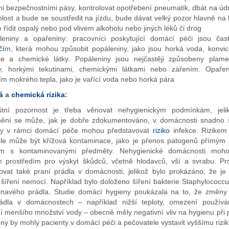
i bezpečnostními pásy, kontrolovat opotřebení pneumatik, dbát na údr
chlost a bude se soustředit na jízdu, bude dávat velký pozor hlavně na
řídit ospalý nebo pod vlivem alkoholu nebo jiných léků či drog
leniny a opařeniny: pracovníci poskytující domácí péči jsou čast
čí
m, která mohou způsobit popáleniny, jako jsou horká voda, konvice
če a chemické látky. Popáleniny jsou nejčastěji způsobeny plame
y, horkými tekutinami, chemickými látkami nebo zářením. Opařeni
m mokrého tepla, jako je vařící voda nebo horká pára
á
a
chemická rizika
:
štní pozornost je třeba věnovat nehygienickým podmínkám, jelik
ní se může, jak je dobře zdokumentováno, v domácnosti snadno ší
ry v rámci domácí péče mohou představovat
riziko
infekce. Rizikem
le může být křížová kontaminace, jako je přenos patogenů přímým
em s kontaminovanými předměty. Nehygienické domácnosti moh
m prostředím pro výskyt škůdců, včetně hlodavců, vší a svrabu. 
ovat také praní prádla v domácnosti, jelikož bylo prokázáno, že je
šíření nemocí. Například bylo doloženo šíření bakterie Staphylococcu
inavého prádla. Studie domácí hygieny poukázala na to, že změny
ádla v domácnostech – například nižší teploty, omezení používán
í menšího množství vody – obecně měly negativní vliv na hygienu při p
ny by mohly pacienty v domácí péči a pečovatele vystavit vyššímu rizik