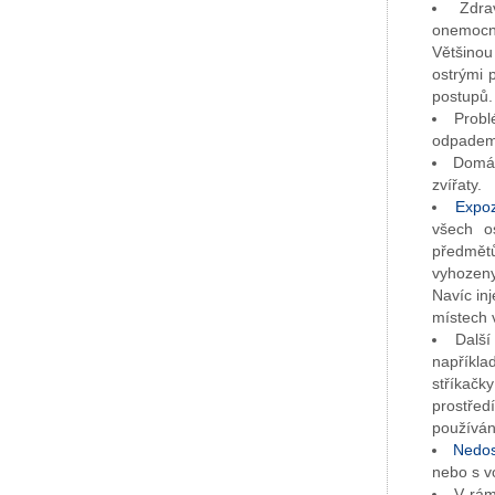
Zdra
onemocně
Většinou
ostrými 
postupů.
Probl
odpadem,
Domác
zvířaty.
Expoz
všech os
předmětů
vyhozeny
Navíc in
místech 
Další
napříkla
stříkačk
prostřed
používány
Nedos
nebo s v
V rám