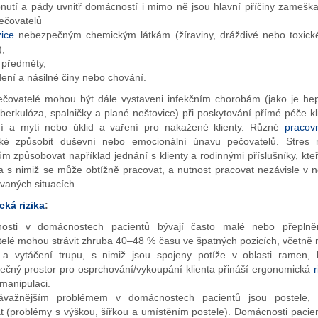
nutí a pády uvnitř domácností i mimo ně jsou hlavní příčiny zamešk
ečovatelů
ice
nebezpečným chemickým látkám (žíraviny, dráždivé nebo toxick
),
 předměty,
ení a násilné činy nebo chování.
čovatelé mohou být dále vystaveni infekčním chorobám (jako je hepa
uberkulóza, spalničky a plané neštovice) při poskytování přímé péče k
ní a mytí nebo úklid a vaření pro nakažené klienty. Různé
pracov
ké způsobit duševní nebo emocionální únavu pečovatelů. Stres
m způsobovat například jednání s klienty a rodinnými příslušníky, kte
a s nimiž se může obtížně pracovat, a nutnost pracovat nezávisle v
vaných situacích.
ká rizika
:
nosti v domácnostech pacientů bývají často malé nebo přepln
telé mohou strávit zhruba 40–48 % času ve špatných pozicích, včetně 
a vytáčení trupu, s nimiž jsou spojeny potíže v oblasti ramen, 
ečný prostor pro osprchování/vykoupání klienta přináší ergonomická
r
 manipulaci.
ávažnějším problémem v domácnostech pacientů jsou postele, 
t (problémy s výškou, šířkou a umístěním postele). Domácnosti pacien