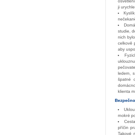
osvětlen
ji urych
Kyslí
nečekaně
Domác
studie, 
nich byl
celkově 
aby uspo
Fyzic
uklouznu
pečovate
ledem, 
špatné 
domácnos
klienta 
Bezpečnos
Uklou
mokré po
Cesta
příčin p
Takové 