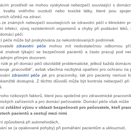
cím prostředí se mohou vyskytovat nebezpečí související s domácno
á kvalita vnitřního ovzduší nebo toxické látky, které jsou spoj
vních účinků na zdraví.
ze známých nebezpečí souvisejících se zdravotní péčí v klinickém pro
ení infekcí, vývoj rezistentních organismů a chyby při podávání léků, 
 domácí péči.
 péče může být poskytována za nekontrolovaných podmínek.
tovatelé
zdravotní péče
mohou mít nedostatečnou odbornou pří
é znalosti týkající se bezpečnosti pacientů a často pracují pod n
žádným přímým dozorem.
 rizik je při domácí péči obzvláště problematické, jelikož každá domác
avuje „pracoviště“, avšak všechna nezbytná opatření pro ochranu na pr
tování
zdravotní péče
jak pro pracovníky, tak pro pacienty nemusí 
kamžitě dostupná. Z těchto důvodů může být kontrola nebezpečí při
á.
noho rizikových faktorů, které jsou společné pro zdravotnické pracovník
tnických zařízeních a pro domácí pečovatele. Domácí péče však může
vat
zvláštní výzvu v oblasti bezpečnosti pro pečovatele, kteří pracu
ech pacientů a cestují mezi nimi
.
ní způsobená při autonehodách,
nání se (a opakované pohyby) při pomáhání pacientům a uklouznutí,