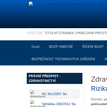
JSTE ZDE:
TITULNÍ STRÁNKA
PRACOVNÍ PROST
Úvod
BOZP OBECNĚ
ŘÍZENÍ BOZP
BEZPEČNOST TECHNICKÝCH ZAŘÍZENÍ
I
PRÁVNÍ PŘEDPISY -
Zdrav
ZDRAVOTNICTVÍ
Rizik
NV 361/2007 Sb.
Domácí pé
Vyhláška 306/2012 Sb.
pečovate