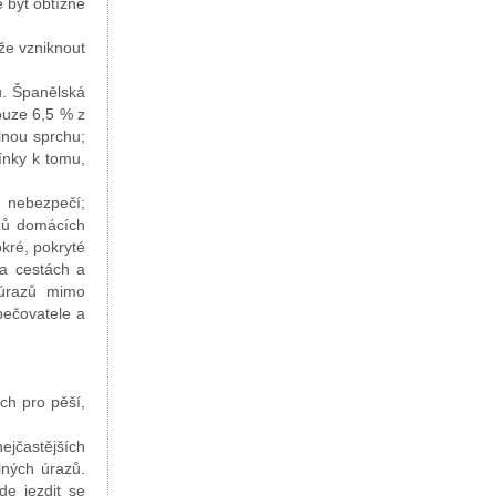
 být obtížné
že vzniknout
ů. Španělská
ouze 6,5 % z
lnou sprchu;
nky k tomu,
t nebezpečí;
azů domácích
kré, pokryté
a cestách a
 úrazů mimo
ečovatele a
ch pro pěší,
ejčastějších
lných úrazů.
de jezdit se