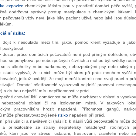
ika
expozice
chemickým látkám jsou v prostředí domácí péče vyšší, 
žné dodržovat správný postup manipulace s chemickými látkami.
 pečovatelů vždy neví, jaké léky pacient užívá nebo jaké jsou důsl
lékům.
iální rizika:
 dojít k nesouladu mezi tím, jakou pomoc klient vyžaduje a ja
l poskytnout.
 dozor: práce domácích pečovatelů není pod přímým dohledem, obv
hou se pohybovat po nebezpečných čtvrtích a mohou být svědky rodi
t se s alkoholiky nebo narkomany, nebezpečnými psy nebo silným 
h studií vyplývá, že u nich může být stres při práci mnohem vyšší n
hovatelů, jelikož uvádějí, že mají menší kontrolu nad svojí prací a pr
ivující. Domácí ošetřovatelé vykazovali nejdelší pracovní neschopn
) a druhou nejvyšší míru nepřítomnosti v práci.
pečné chování lidí: domácnost se může nacházet v oblasti s vysokou 
nebezpečné oblasti či na izolovaném místě. V takových loka
nickým pracovníkům hrozit napadení. Přítomnost gangů, nark
ků může představovat zvýšené
riziko
napadení při práci.
ní příslušníci a návštěvníci (násilí): k násilí vůči pečovatelům může do
ů a příležitostně ze strany nepřátelsky naladěných rodinných př
íků, kteří jsou ve stresu, ustaraní, frustrovaní, zranitelní nebo se