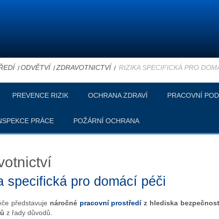
ŘEDÍ
ODVĚTVÍ
ZDRAVOTNICTVÍ
RIZIKA SPECIFICKÁ PRO DOMÁ
PREVENCE RIZIK
OCHRANA ZDRAVÍ
PRACOVNÍ POD
NSPEKCE PRÁCE
POŽÁRNÍ OCHRANA
otnictví
a specifická pro domácí péči
če představuje
náročné
pracovní prostředí
z hlediska bezpečnos
lů
z řady důvodů.