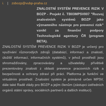
i.
|
zsbozp@vubp-praha.cz
ZNALOSTNÍ SYSTÉM PREVENCE RIZIK V
BOZP - Projekt č. TB03MPSV007 "Rozvoj
znalostních systémů BOZP jako
významného nástroje pro prevenci rizik"
vznikl za finanční podpory
Technologické agentury ČR (program
BETA).
ZNALOSTNÍ SYSTÉM PREVENCE RIZIK V BOZP je určený pro
využívání různorodých zdrojů (databází, informací a znalostí,
úložišť informací, informačních systémů), v jehož prostředí jsou
shromažďovány, zpracovávány a uživatelsky přívětivě
prezentovány znalosti z oblasti prevence pracovních rizik a
bezpečnosti a ochrany zdraví při práci. Platforma je funkční ve
virtuálním prostředí. Znalostní systém je primárně určen MPSV,
dále také Radě vlády pro BOZP a jejím členům (zástupci ústředních
orgánů státní správy, sociálních partnerů a dalších institucí).