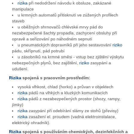
rizika
při nedodržení návodu k obsluze, zakázané
manipulace
u krmných automatů přitisknutí ve zúžených profilech
staveb
u oběžných shrnovačů chlévské mrvy pád do
nezabezpečené šachty propadla, zachycení obsluhy při
opravě a seřizování po náhodném sepnutí
u pneumatických dopravníků při jeho sestavování
riziko
pádu, skřípnutí, pád potrubí
u zásobníků na krmné směsi - vstup bez zjištění výskytu
nebezpečných plynů, bez zajištění,
riziko
zasypání a
udušení.
Rizika
spojená s pracovním prostředím:
vysoká vlhkost, chlad (horko) a průvan v objektech
rizika
pádů na vlhkých a kluzkých komunikacích
rizika
pádů z nezabezpečených prostor (shozy, rampy,
jímky)
rizika
zasypání při odebírání slámy ze stohů (převisy)
rizika
zasažení el. proudem (vadná elektroinstalace,
elektrický ohradník).
Rizika
spojená s používáním chemických, dezinfekčních a