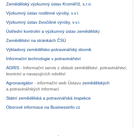
Zemědělský výzkumný ústav Kroměříž, s.r.o.
Výzkumný ústav rostlinné výroby, v.v.i.
Výzkumný ústav živočišné výroby, v.v.i.
Ústřední kontrolní a výzkumný ústav zemědělsk
ý
Zemědělství na stránkách ČSÚ
Výkladový zemědělsko-potravinářský slovnik
Informační technologie v potravinářství
AGRIS
- Informační servis z oblasti zemědělství, potravinářství,
lesnictví a navazujících odvětví
Agronavigátor
- informační web Ústavu
zemědělských
a potravinářských informací
Státní zemědělská a potravinářská inspekce
Oborové informace na Businessinfo.cz