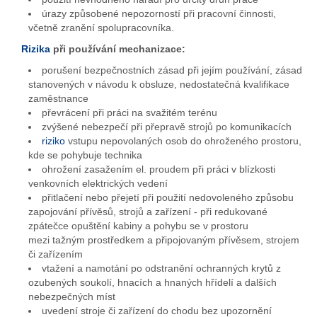
úrazy způsobené nepozorností při pracovní činnosti,
včetně zranění spolupracovníka.
Rizika
při používání mechanizace:
porušení bezpečnostních zásad při jejím používání, zásad
stanovených v návodu k obsluze, nedostatečná kvalifikace
zaměstnance
převrácení při práci na svažitém terénu
zvýšené nebezpečí při přepravě strojů po komunikacích
riziko
vstupu nepovolaných osob do ohroženého prostoru,
kde se pohybuje technika
ohrožení zasažením el. proudem při práci v blízkosti
venkovních elektrických vedení
přitlačení nebo přejetí při použití nedovoleného způsobu
zapojování přívěsů, strojů a zařízení - při redukované
zpátečce opuštění kabiny a pohybu se v prostoru
mezi tažným prostředkem a připojovaným přívěsem, strojem
či zařízením
vtažení a namotání po odstranění ochranných krytů z
ozubených soukolí, hnacích a hnaných hřídelí a dalších
nebezpečných míst
uvedení stroje či zařízení do chodu bez upozornění