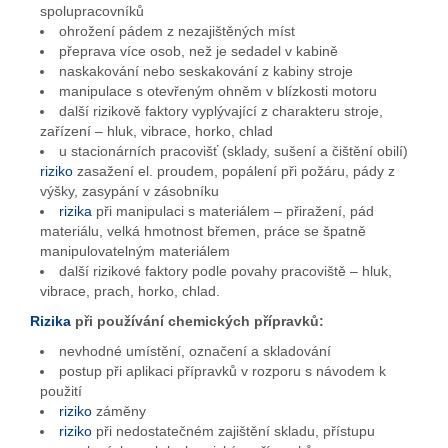
spolupracovníků
ohrožení pádem z nezajištěných míst
přeprava více osob, než je sedadel v kabině
naskakování nebo seskakování z kabiny stroje
manipulace s otevřeným ohněm v blízkosti motoru
další rizikově faktory vyplývající z charakteru stroje,
zařízení – hluk, vibrace, horko, chlad
u stacionárních pracovišť (sklady, sušení a čištění obilí)
riziko
zasažení el. proudem, popálení při požáru, pády z
výšky, zasypání v zásobníku
rizika
při manipulaci s materiálem – přiražení, pád
materiálu, velká hmotnost břemen, práce se špatně
manipulovatelným materiálem
další rizikové faktory podle povahy pracoviště – hluk,
vibrace, prach, horko, chlad.
Rizika
při používání chemických přípravků:
nevhodné umístění, označení a skladování
postup při aplikaci přípravků v rozporu s návodem k
použití
riziko
záměny
riziko
při nedostatečném zajištění skladu, přístupu