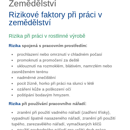
Zemědělství
Rizikové faktory při práci v
zemědělství
Rizika při práci v rostlinné výrobě
Rizika
spojená s pracovním prostředím:
prochlazení nebo omrznutí v chladném počasí
promoknutí a promočení za deště
uklouznutí na rozmoklém, blátivém, namrzlém nebo
zasněženém terénu
nadměrné znečištění
pocit žízně, horko při práci na slunci v létě
ozáření kůže a poškození očí
poštípání bodavým hmyzem.
Rizika
při používání pracovního nářadí:
zranění při použití vadného nářadí (zadření třísky),
vypadnutí špatně nasazeného nářadí, zranění při použití
tupého, zarezavělého nářadí, vymačkaných klíčů
použití nevhodného nářadí pro určitý druh práce