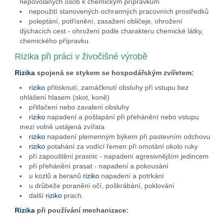
nepovolaných osob k chemickým přípravkům
nepoužití stanovených ochranných pracovních prostředků
poleptání, potřísnění, zasažení obličeje, ohrožení
dýchacích cest - ohrožení podle charakteru chemické látky,
chemického přípravku.
Rizika při práci v živočišné výrobě
Rizika
spojená se stykem se hospodářským zvířetem:
riziko
přitisknutí, zamáčknutí obsluhy při vstupu bez
ohlášení hlasem (skot, koně)
přitlačení nebo zavalení obsluhy
riziko
napadení a pošlapání při přehánění nebo vstupu
mezi volně ustájená zvířata
riziko
napadení plemenným býkem při pastevním odchovu
riziko
potahání za vodící řemen při omotání okolo ruky
při zapouštění prasnic - napadení agresivnějším jedincem
při přehánění prasat - napadení a pokousání
u kozlů a beranů
riziko
napadení a potrkání
u drůbeže poranění očí, poškrábání, poklování
další
riziko
prach.
Rizika
při používání mechanizace: