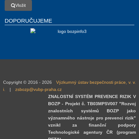
Vložit
Vložit
DOPORUČUJEME
Copyright © 2016 - 2026
Výzkumný ústav bezpečnosti práce, v. v.
i.
|
zsbozp@vubp-praha.cz
ZNALOSTNÍ SYSTÉM PREVENCE RIZIK V
BOZP - Projekt č. TB03MPSV007 "Rozvoj
znalostních systémů BOZP jako
významného nástroje pro prevenci rizik"
vznikl za finanční podpory
Technologické agentury ČR (program