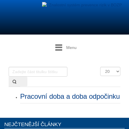
Menu
Zadejte
Počet
část
zobrazení
titulku
štítku
Pracovní doba a doba odpočinku
NEJČTENĚJŠÍ ČLÁNKY