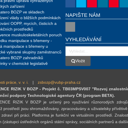
á právní úprava vyhrazených
ckých zařízení
atero BOZP ve skladech
NAPIŠTE NÁM
ízení vlády o bližších podmínkách
ování OOPP, mycích, čisticích a
ekčních prostředků
vence muskuloskeletálních poruch
VYHLEDÁVÁNÍ
edku manipulace s břemeny -
á manipulace s břemeny u
ické vybrané skupiny zaměstnanců
atero BOZP zahradníků
Vložit
Vložit
inky v chemické legislativě
 práce, v. v. i.
|
zsbozp@vubp-praha.cz
E RIZIK V BOZP - Projekt č. TB03MPSV007 "Rozvoj znalostní
inanční podpory Technologické agentury ČR (program BETA).
RIZIK V BOZP je určený pro využívání různorodých zdrojů (data
ž prostředí jsou shromažďovány, zpracovávány a uživatelsky přívětivě
 zdraví při práci. Platforma je funkční ve virtuálním prostředí. Zna
(zástupci ústředních orgánů státní správy, sociálních partnerů a dalších