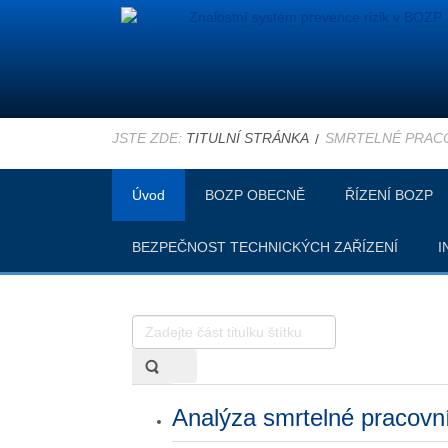
JSTE ZDE:
TITULNÍ STRÁNKA
SMRTELNÉ PRAC
Úvod
BOZP OBECNĚ
ŘÍZENÍ BOZP
BEZPEČNOST TECHNICKÝCH ZAŘÍZENÍ
I
Zadejte
část
titulku
štítku
Analýza smrtelné pracovní