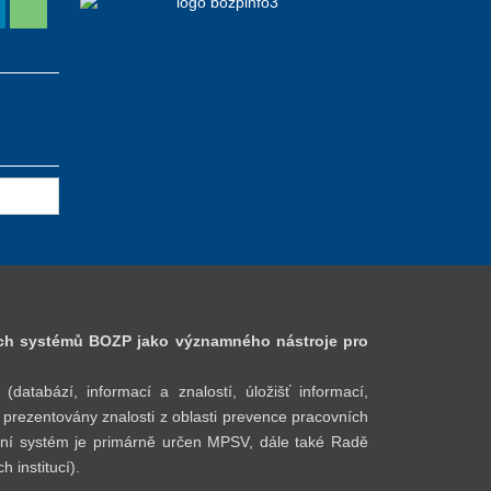
ch systémů BOZP jako významného nástroje pro
bází, informací a znalostí, úložišť informací,
 prezentovány znalosti z oblasti prevence pracovních
lostní systém je primárně určen MPSV, dále také Radě
 institucí).