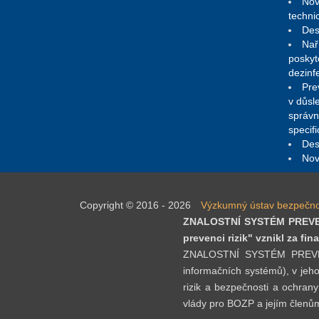
Nov
techni
Des
Nař
poskyt
dezinf
Pre
v důsl
správn
specif
Des
Nov
Copyright © 2016 - 2026
Výzkumný ústav bezpečnosti
ZNALOSTNÍ SYSTÉM PREVENC
prevenci rizik" vznikl za f
ZNALOSTNÍ SYSTÉM PREVENCE 
informačních systémů), v jeho
rizik a bezpečnosti a ochrany
vlády pro BOZP a jejím členům 