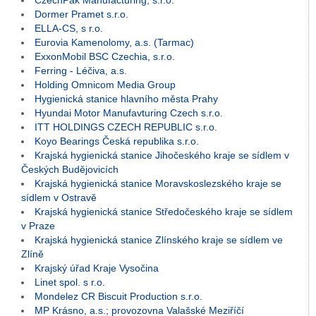
CzechPak Manufacturing, s.r.o.
Dormer Pramet s.r.o.
ELLA-CS, s r.o.
Eurovia Kamenolomy, a.s. (Tarmac)
ExxonMobil BSC Czechia, s.r.o.
Ferring - Léčiva, a.s.
Holding Omnicom Media Group
Hygienická stanice hlavního města Prahy
Hyundai Motor Manufavturing Czech s.r.o.
ITT HOLDINGS CZECH REPUBLIC s.r.o.
Koyo Bearings Česká republika s.r.o.
Krajská hygienická stanice Jihočeského kraje se sídlem v
Českých Budějovicích
Krajská hygienická stanice Moravskoslezského kraje se
sídlem v Ostravě
Krajská hygienická stanice Středočeského kraje se sídlem
v Praze
Krajská hygienická stanice Zlínského kraje se sídlem ve
Zlíně
Krajský úřad Kraje Vysočina
Linet spol. s r.o.
Mondelez CR Biscuit Production s.r.o.
MP Krásno, a.s.; provozovna Valašské Meziříčí