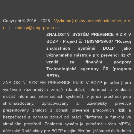
Copyright © 2016 - 2026
Výzkumný ústav bezpečnosti práce, v. v.
i.
|
zsbozp@vubp-praha.cz
ZNALOSTNÍ SYSTÉM PREVENCE RIZIK V
BOZP - Projekt č. TB03MPSV007 "Rozvoj
znalostních systémů BOZP jako
významného nástroje pro prevenci rizik"
vznikl za finanční podpory
Technologické agentury ČR (program
BETA).
ZNALOSTNÍ SYSTÉM PREVENCE RIZIK V BOZP je určený pro
využívání různorodých zdrojů (databází, informací a znalostí,
úložišť informací, informačních systémů), v jehož prostředí jsou
shromažďovány, zpracovávány a uživatelsky přívětivě
prezentovány znalosti z oblasti prevence pracovních rizik a
bezpečnosti a ochrany zdraví při práci. Platforma je funkční ve
virtuálním prostředí. Znalostní systém je primárně určen MPSV,
dále také Radě vlády pro BOZP a jejím členům (zástupci ústředních