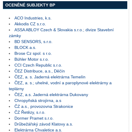
OCENĚNÉ SUBJEKTY BP
ACO Industries, k.s.
Akkodis CZ s.r.o.
ASSA ABLOY Czech & Slovakia s.r.o.; divize Stavební
zámky
BD SENSORS, s.r.o.
BLOCK a.s.
Brose Cz spol. s r.o.
Bühler Motor s.r.o.
CCI Czech Republic s.r.o.
ČEZ Distribuce, a.s., Děčín
ČEZ, a. s. Jaderná elektrárna Temelín
ČEZ, a. s.; uhelné, vodní a paroplynové elektrárny a
teplárny
ČEZ, a.s. Jaderná elektrárna Dukovany
Chropyňská strojírna, a.s
ČZ a.s., provozovna Strakonice
ČZ Řetězy, s.r.o.
Dormer Pramet s.r.o.
Drůbežářský závod Klatovy a.s.
Elektrárna Chvaletice a.s.