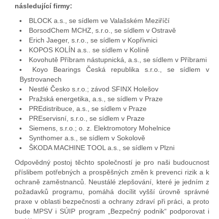
následující firmy:
BLOCK a.s., se sídlem ve Valašském Meziříčí
BorsodChem MCHZ, s.r.o., se sídlem v Ostravě
Erich Jaeger, s.r.o., se sídlem v Kopřivnici
KOPOS KOLÍN a.s.. se sídlem v Kolíně
Kovohutě Příbram nástupnická, a.s., se sídlem v Příbrami
Koyo Bearings Česká republika s.r.o., se sídlem v
Bystrovanech
Nestlé Česko s.r.o.; závod SFINX Holešov
Pražská energetika, a.s., se sídlem v Praze
PREdistribuce, a.s., se sídlem v Praze
PREservisní, s.r.o., se sídlem v Praze
Siemens, s.r.o.; o. z. Elektromotory Mohelnice
Synthomer a.s., se sídlem v Sokolově
ŠKODA MACHINE TOOL a.s., se sídlem v Plzni
Odpovědný postoj těchto společností je pro naši budoucnost
příslibem potřebných a prospěšných změn k prevenci rizik a k
ochraně zaměstnanců. Neustálé zlepšování, které je jedním z
požadavků programu, pomáhá docílit vyšší úrovně správné
praxe v oblasti bezpečnosti a ochrany zdraví při práci, a proto
bude MPSV i SÚIP program „Bezpečný podnik“ podporovat i