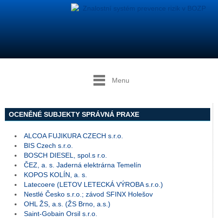
Menu
OCENĚNÉ SUBJEKTY SPRÁVNÁ PRAXE
ALCOA FUJIKURA CZECH s.r.o.
BIS Czech s.r.o.
BOSCH DIESEL, spol.s r.o.
ČEZ, a. s. Jaderná elektrárna Temelín
KOPOS KOLÍN, a. s.
Latecoere (LETOV LETECKÁ VÝROBA s.r.o.)
Nestlé Česko s.r.o.; závod SFINX Holešov
OHL ŽS, a.s. (ŽS Brno, a.s.)
Saint-Gobain Orsil s.r.o.