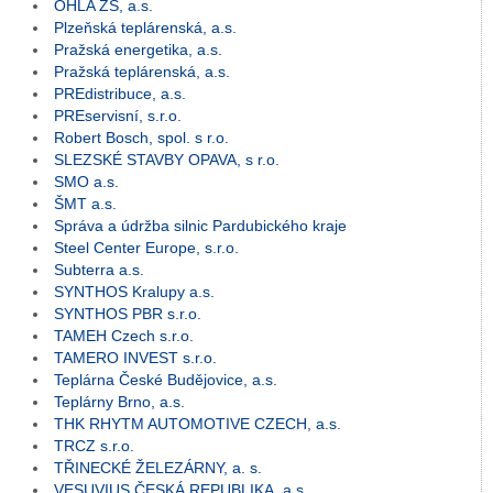
OHLA ŽS, a.s.
Plzeňská teplárenská, a.s.
Pražská energetika, a.s.
Pražská teplárenská, a.s.
PREdistribuce, a.s.
PREservisní, s.r.o.
Robert Bosch, spol. s r.o.
SLEZSKÉ STAVBY OPAVA, s r.o.
SMO a.s.
ŠMT a.s.
Správa a údržba silnic Pardubického kraje
Steel Center Europe, s.r.o.
Subterra a.s.
SYNTHOS Kralupy a.s.
SYNTHOS PBR s.r.o.
TAMEH Czech s.r.o.
TAMERO INVEST s.r.o.
Teplárna České Budějovice, a.s.
Teplárny Brno, a.s.
THK RHYTM AUTOMOTIVE CZECH, a.s.
TRCZ s.r.o.
TŘINECKÉ ŽELEZÁRNY, a. s.
VESUVIUS ČESKÁ REPUBLIKA, a.s.