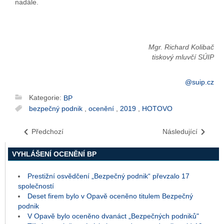
nadále.
Mgr. Richard Kolibač
tiskový mluvčí SÚIP
@suip.cz
Kategorie:
BP
bezpečný podnik
,
ocenění
,
2019
,
HOTOVO
Předchozí
Následující
VYHLÁŠENÍ OCENĚNÍ BP
Prestižní osvědčení „Bezpečný podnik“ převzalo 17
společností
Deset firem bylo v Opavě oceněno titulem Bezpečný
podnik
V Opavě bylo oceněno dvanáct „Bezpečných podniků"