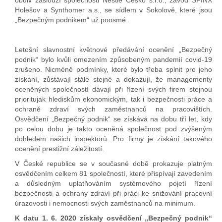
obdiv zaslouží společnosti Nestlé Česko s.r.o.; závod SFINX
Holešov a Synthomer a.s., se sídlem v Sokolově, které jsou
„Bezpečným podnikem“ už poosmé.
Letošní slavnostní květnové předávání ocenění „Bezpečný
podnik“ bylo kvůli omezením způsobeným pandemií covid-19
zrušeno. Nicméně podmínky, které bylo třeba splnit pro jeho
získání, zůstávají stále stejné a dokazují, že managementy
oceněných společností dávají při řízení svých firem stejnou
prioritujak hlediskům ekonomickým, tak i bezpečnosti práce a
ochraně zdraví svých zaměstnanců na pracovištích.
Osvědčení „Bezpečný podnik“ se získává na dobu tří let, kdy
po celou dobu je takto oceněná společnost pod zvýšeným
dohledem našich inspektorů. Pro firmy je získání takového
ocenění prestižní záležitostí.
V České republice se v současné době prokazuje platným
osvědčením celkem 81 společností, které přispívají zavedením
a důsledným uplatňováním systémového pojetí řízení
bezpečnosti a ochrany zdraví při práci ke snižování pracovní
úrazovosti i nemocnosti svých zaměstnanců na minimum.
K datu 1. 6. 2020 získaly osvědčení „Bezpečný podnik“