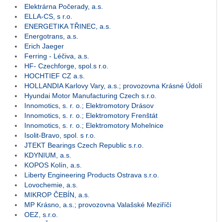
Elektrárna Počerady, a.s.
ELLA-CS, s r.o.
ENERGETIKA TŘINEC, a.s.
Energotrans, a.s.
Erich Jaeger
Ferring - Léčiva, a.s.
HF- Czechforge, spol.s r.o.
HOCHTIEF CZ a.s.
HOLLANDIA Karlovy Vary, a.s.; provozovna Krásné Údolí
Hyundai Motor Manufacturing Czech s.r.o.
Innomotics, s. r. o.; Elektromotory Drásov
Innomotics, s. r. o.; Elektromotory Frenštát
Innomotics, s. r. o.; Elektromotory Mohelnice
Isolit-Bravo, spol. s r.o.
JTEKT Bearings Czech Republic s.r.o.
KDYNIUM, a.s.
KOPOS Kolín, a.s.
Liberty Engineering Products Ostrava s.r.o.
Lovochemie, a.s.
MIKROP ČEBÍN, a.s.
MP Krásno, a.s.; provozovna Valašské Meziříčí
OEZ, s.r.o.