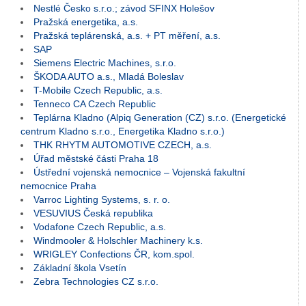
Nestlé Česko s.r.o.; závod SFINX Holešov
Pražská energetika, a.s.
Pražská teplárenská, a.s. + PT měření, a.s.
SAP
Siemens Electric Machines, s.r.o.
ŠKODA AUTO a.s., Mladá Boleslav
T-Mobile Czech Republic, a.s.
Tenneco CA Czech Republic
Teplárna Kladno (Alpiq Generation (CZ) s.r.o. (Energetické
centrum Kladno s.r.o., Energetika Kladno s.r.o.)
THK RHYTM AUTOMOTIVE CZECH, a.s.
Úřad městské části Praha 18
Ústřední vojenská nemocnice – Vojenská fakultní
nemocnice Praha
Varroc Lighting Systems, s. r. o.
VESUVIUS Česká republika
Vodafone Czech Republic, a.s.
Windmooler & Holschler Machinery k.s.
WRIGLEY Confections ČR, kom.spol.
Základní škola Vsetín
Zebra Technologies CZ s.r.o.