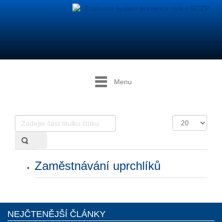
Menu
Zadejte
Počet
část
zobrazení
titulku
štítku
Zaměstnávání uprchlíků
NEJČTENĚJŠÍ ČLÁNKY