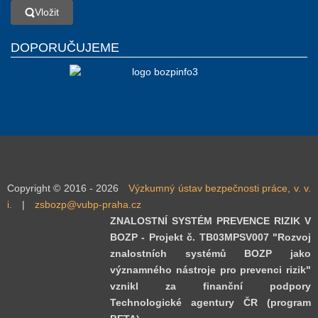
Vložit
Vložit
DOPORUČUJEME
Copyright © 2016 - 2026
Výzkumný ústav bezpečnosti práce, v. v.
i.
|
zsbozp@vubp-praha.cz
ZNALOSTNÍ SYSTÉM PREVENCE RIZIK V
BOZP - Projekt č. TB03MPSV007 "Rozvoj
znalostních systémů BOZP jako
významného nástroje pro prevenci rizik"
vznikl za finanční podpory
Technologické agentury ČR (program