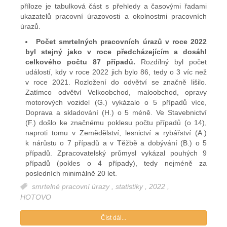
příloze je tabulková část s přehledy a časovými řadami
ukazatelů pracovní úrazovosti a okolnostmi pracovních
úrazů.
Počet smrtelných pracovních úrazů v roce 2022
byl stejný jako v roce předcházejícím a dosáhl
celkového počtu 87 případů.
Rozdílný byl počet
událostí, kdy v roce 2022 jich bylo 86, tedy o 3 víc než
v roce 2021. Rozložení do odvětví se značně lišilo.
Zatímco odvětví Velkoobchod, maloobchod, opravy
motorových vozidel (G.) vykázalo o 5 případů více,
Doprava a skladování (H.) o 5 méně. Ve Stavebnictví
(F.) došlo ke značnému poklesu počtu případů (o 14),
naproti tomu v Zemědělství, lesnictví a rybářství (A.)
k nárůstu o 7 případů a v Těžbě a dobývání (B.) o 5
případů. Zpracovatelský průmysl vykázal pouhých 9
případů (pokles o 4 případy), tedy nejméně za
posledních minimálně 20 let.
smrtelné pracovní úrazy
,
statistiky
,
2022
,
HOTOVO
Číst dál...