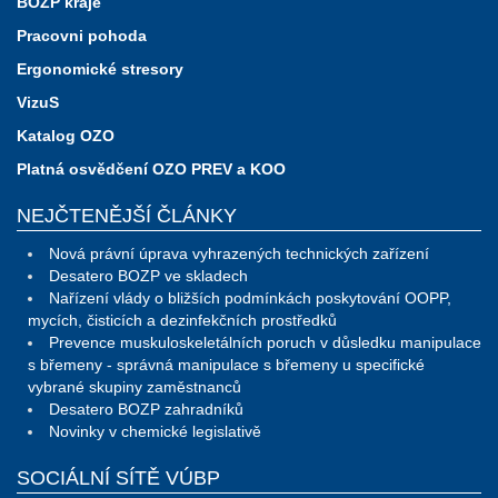
BOZP kraje
Pracovni pohoda
Ergonomické stresory
VizuS
Katalog OZO
Platná osvědčení OZO PREV a KOO
NEJČTENĚJŠÍ ČLÁNKY
Nová právní úprava vyhrazených technických zařízení
Desatero BOZP ve skladech
Nařízení vlády o bližších podmínkách poskytování OOPP,
mycích, čisticích a dezinfekčních prostředků
Prevence muskuloskeletálních poruch v důsledku manipulace
s břemeny - správná manipulace s břemeny u specifické
vybrané skupiny zaměstnanců
Desatero BOZP zahradníků
Novinky v chemické legislativě
SOCIÁLNÍ SÍTĚ VÚBP