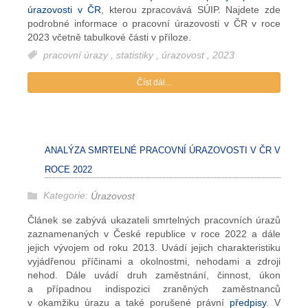
úrazovosti v ČR
, kterou zpracovává SÚIP. Najdete zde
podrobné informace o pracovní úrazovosti v ČR v roce
2023 včetně tabulkové části v příloze.
pracovní úrazy
,
statistiky
,
úrazovost
,
2023
Číst dál...
ANALÝZA SMRTELNÉ PRACOVNÍ ÚRAZOVOSTI V ČR V
ROCE 2022
Kategorie:
Úrazovost
Článek se zabývá ukazateli smrtelných pracovních úrazů
zaznamenaných v České republice v roce 2022 a dále
jejich vývojem od roku 2013. Uvádí jejich charakteristiku
vyjádřenou příčinami a okolnostmi, nehodami a zdroji
nehod. Dále uvádí druh zaměstnání, činnost, úkon
a případnou indispozici zraněných zaměstnanců
v okamžiku úrazu a také porušené právní
předpisy
. V