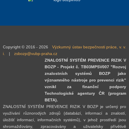
Copyright © 2016 - 2026
Výzkumný ústav bezpečnosti práce, v. v.
i.
|
zsbozp@vubp-praha.cz
ZNALOSTNÍ SYSTÉM PREVENCE RIZIK V
BOZP - Projekt č. TB03MPSV007 "Rozvoj
znalostních systémů BOZP jako
významného nástroje pro prevenci rizik"
vznikl za finanční podpory
Technologické agentury ČR (program
BETA).
ZNALOSTNÍ SYSTÉM PREVENCE RIZIK V BOZP je určený pro
využívání různorodých zdrojů (databází, informací a znalostí,
úložišť informací, informačních systémů), v jehož prostředí jsou
shromažďovány, zpracovávány a uživatelsky přívětivě