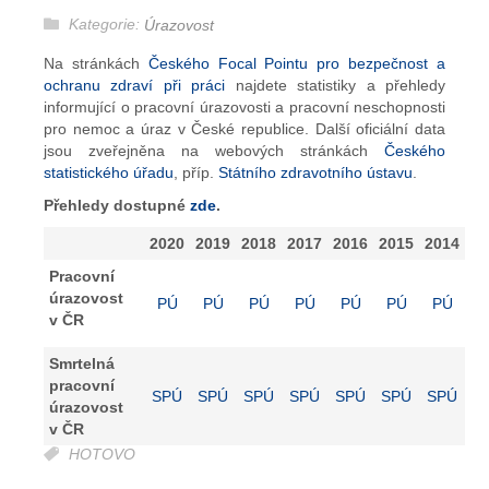
Kategorie:
Úrazovost
Na stránkách
Českého Focal Pointu pro bezpečnost a
ochranu zdraví při práci
najdete statistiky a přehledy
informující o pracovní úrazovosti a pracovní neschopnosti
pro nemoc a úraz v České republice. Další oficiální data
jsou zveřejněna na webových stránkách
Českého
statistického úřadu
, příp.
Státního zdravotního ústavu
.
Přehledy dostupné
zde
.
2020
2019
2018
2017
2016
2015
2014
Pracovní
úrazovost
PÚ
PÚ
PÚ
PÚ
PÚ
PÚ
PÚ
v ČR
Smrtelná
pracovní
SPÚ
SPÚ
SPÚ
SPÚ
SPÚ
SPÚ
SPÚ
úrazovost
v ČR
HOTOVO