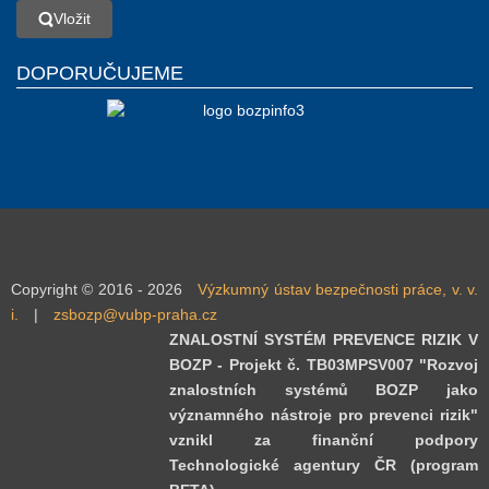
Vložit
Vložit
DOPORUČUJEME
Copyright © 2016 - 2026
Výzkumný ústav bezpečnosti práce, v. v.
i.
|
zsbozp@vubp-praha.cz
ZNALOSTNÍ SYSTÉM PREVENCE RIZIK V
BOZP - Projekt č. TB03MPSV007 "Rozvoj
znalostních systémů BOZP jako
významného nástroje pro prevenci rizik"
vznikl za finanční podpory
Technologické agentury ČR (program