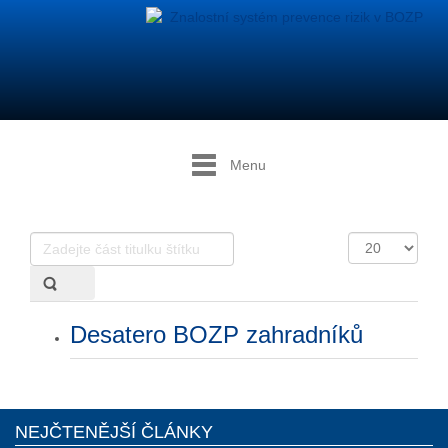
Menu
Zadejte
Počet
část
zobrazení
titulku
štítku
Desatero BOZP zahradníků
NEJČTENĚJŠÍ ČLÁNKY