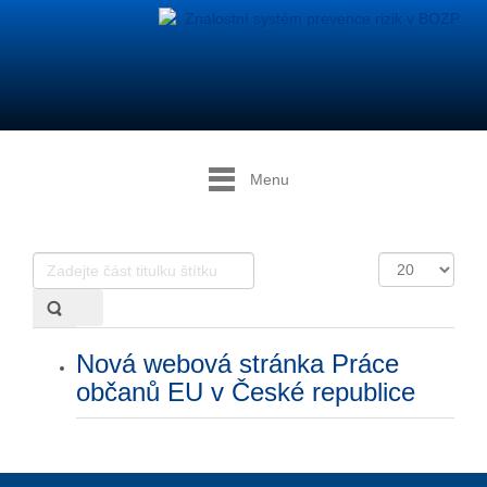
Menu
Zadejte
Počet
část
zobrazení
titulku
štítku
Nová webová stránka Práce
občanů EU v České republice