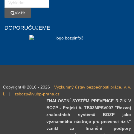
Vložit
Vložit
DOPORUČUJEME
Copyright © 2016 - 2026
Výzkumný ústav bezpečnosti práce, v. v.
i.
|
zsbozp@vubp-praha.cz
ZNALOSTNÍ SYSTÉM PREVENCE RIZIK V
BOZP - Projekt č. TB03MPSV007 "Rozvoj
znalostních systémů BOZP jako
významného nástroje pro prevenci rizik"
vznikl za finanční podpory