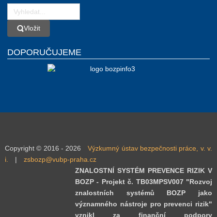
Vložit
Vložit
DOPORUČUJEME
Copyright © 2016 - 2026
Výzkumný ústav bezpečnosti práce, v. v.
i.
|
zsbozp@vubp-praha.cz
ZNALOSTNÍ SYSTÉM PREVENCE RIZIK V
BOZP - Projekt č. TB03MPSV007 "Rozvoj
znalostních systémů BOZP jako
významného nástroje pro prevenci rizik"
vznikl za finanční podpory