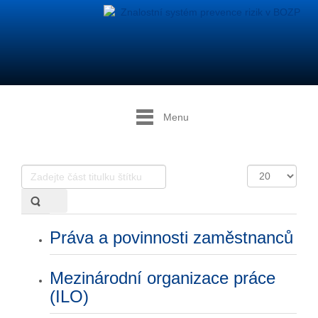
Menu
Zadejte
Počet
část
zobrazení
titulku
štítku
Práva a povinnosti zaměstnanců
Mezinárodní organizace práce
(ILO)