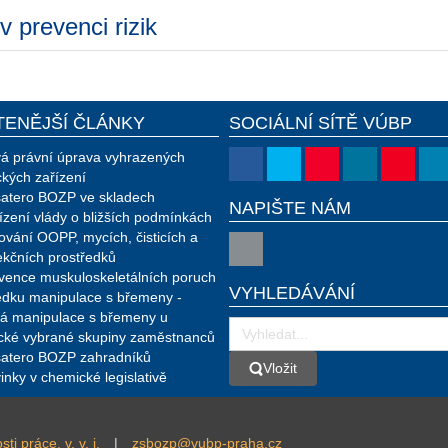
 prevenci rizik
TENĚJŠÍ ČLÁNKY
SOCIÁLNÍ SÍTĚ VÚBP
á právní úprava vyhrazených
ckých zařízení
atero BOZP ve skladech
NAPIŠTE NÁM
ízení vlády o bližších podmínkách
ování OOPP, mycích, čisticích a
ekčních prostředků
vence muskuloskeletálních poruch
VYHLEDÁVÁNÍ
edku manipulace s břemeny -
á manipulace s břemeny u
ické vybrané skupiny zaměstnanců
atero BOZP zahradníků
Vložit
Vložit
inky v chemické legislativě
 práce, v. v. i.
|
zsbozp@vubp-praha.cz