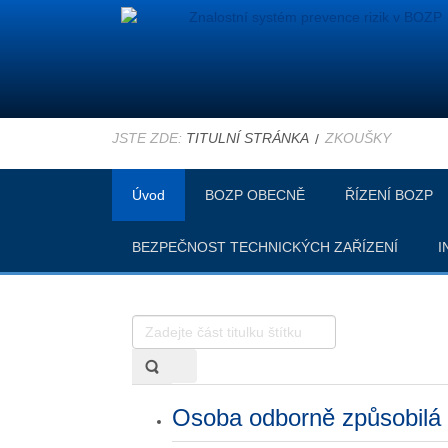
JSTE ZDE:
TITULNÍ STRÁNKA
ZKOUŠKY
Úvod
BOZP OBECNĚ
ŘÍZENÍ BOZP
BEZPEČNOST TECHNICKÝCH ZAŘÍZENÍ
I
Zadejte
část
titulku
štítku
Osoba odborně způsobilá v