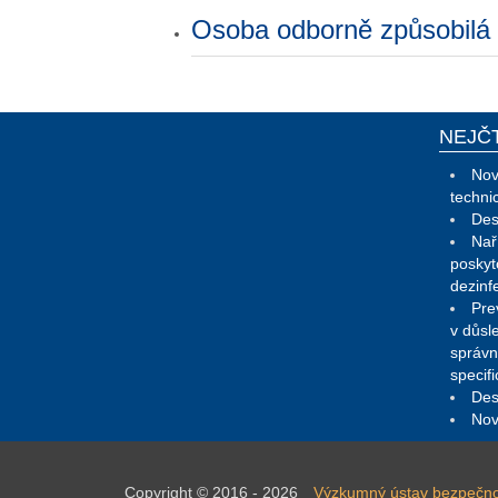
Osoba odborně způsobilá v
NEJČ
Nov
techni
Des
Nař
poskyt
dezinf
Pre
v důsl
správn
specif
Des
Nov
Copyright © 2016 - 2026
Výzkumný ústav bezpečnosti