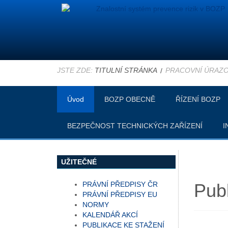
JSTE ZDE:
TITULNÍ STRÁNKA
PRACOVNÍ ÚRAZ
Úvod
BOZP OBECNĚ
ŘÍZENÍ BOZP
BEZPEČNOST TECHNICKÝCH ZAŘÍZENÍ
I
UŽITEČNÉ
PRÁVNÍ PŘEDPISY ČR
Publ
PRÁVNÍ PŘEDPISY EU
NORMY
KALENDÁŘ AKCÍ
PUBLIKACE KE STAŽENÍ