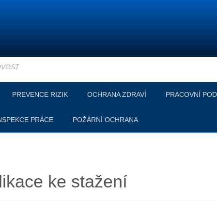
OVOST
PREVENCE RIZIK
OCHRANA ZDRAVÍ
PRACOVNÍ POD
NSPEKCE PRÁCE
POŽÁRNÍ OCHRANA
ikace ke stažení