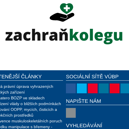
TENĚJŠÍ ČLÁNKY
SOCIÁLNÍ SÍTĚ VÚBP
á právní úprava vyhrazených
ckých zařízení
atero BOZP ve skladech
NAPIŠTE NÁM
ízení vlády o bližších podmínkách
ování OOPP, mycích, čisticích a
ekčních prostředků
vence muskuloskeletálních poruch
VYHLEDÁVÁNÍ
edku manipulace s břemeny -