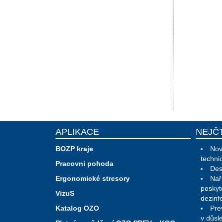
APLIKACE
NEJČ
BOZP kraje
Nov
techni
Pracovni pohoda
Des
Ergonomické stresory
Nař
poskyt
VizuS
dezinf
Katalog OZO
Pre
v důsl