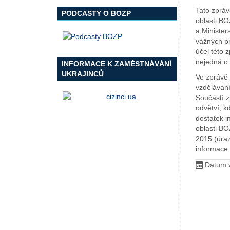
Tato zpráv
PODCASTY O BOZP
oblasti BO
a Minister
vážných pr
účel této 
nejedná o
INFORMACE K ZAMĚSTNÁVÁNÍ
UKRAJINCŮ
Ve zprávě j
vzdělávání
Součástí z
odvětví, k
dostatek i
oblasti BO
2015 (úraz
informace 
Datum v