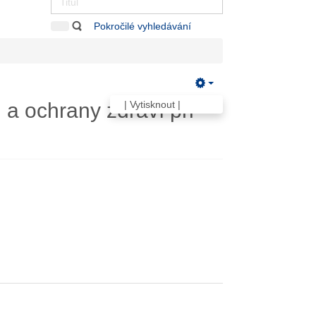
Pokročilé vyhledávání
a ochrany zdraví při
| Vytisknout |