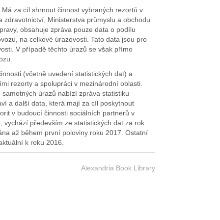
Má za cíl shrnout činnost vybraných rezortů v
va zdravotnictví, Ministerstva průmyslu a obchodu
dopravy, obsahuje zpráva pouze data o podílu
vozu, na celkové úrazovosti. Tato data jsou pro
vosti. V případě těchto úrazů se však přímo
ozu.
činnosti (včetně uvedení statistických dat) a
mi rezorty a spolupráci v mezinárodní oblasti.
 samotných úrazů nabízí zpráva statistiku
í a další data, která mají za cíl poskytnout
rit v budoucí činnosti sociálních partnerů v
 vychází především ze statistických dat za rok
vána až během první poloviny roku 2017. Ostatní
aktuální k roku 2016.
Alexandria Book Library