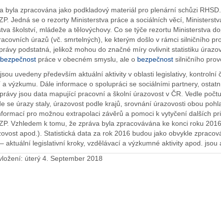
a byla zpracována jako podkladový materiál pro plenární schůzi RHSD. 
ZP. Jedná se o rezorty Ministerstva práce a sociálních věcí, Ministerst
stva školství, mládeže a tělovýchovy. Co se týče rezortu Ministerstva 
acovních úrazů (vč. smrtelných), ke kterým došlo v rámci silničního pro
zprávy podstatná, jelikož mohou do značné míry ovlivnit statistiku úrazo
bezpečnost
práce v obecném smyslu, ale o
bezpečnost
silničního prov
sou uvedeny především aktuální aktivity v oblasti legislativy, kontrolní 
 a výzkumu. Dále informace o spolupráci se sociálními partnery, ostatní
právy jsou data mapující pracovní a školní úrazovost v ČR. Vedle počtu
de se úrazy staly, úrazovost podle krajů, srovnání úrazovosti obou pohlav
nformací pro možnou extrapolaci závěrů a pomoci k vytyčení dalších prio
ZP. Vzhledem k tomu, že zpráva byla zpracovávána ke konci roku 2016,
ovost apod.). Statistická data za rok 2016 budou jako obvykle zpraco
– aktuální legislativní kroky, vzdělávací a výzkumné aktivity apod. jsou 
ložení:
úterý 4. September 2018