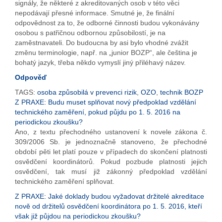
signály, že některé z akreditovaných osob v této věci
nepodávají přesné informace. Smutné je, že finální
odpovědnost za to, že odborné činnosti budou vykonávány
osobou s patřičnou odbornou způsobilostí, je na
zaměstnavateli. Do budoucna by asi bylo vhodné zvážit
změnu terminologie, např. na „junior BOZP“, ale čeština je
bohatý jazyk, třeba někdo vymyslí jiný přiléhavý název.
Odpověď
TAGS:
osoba způsobilá v prevenci rizik
,
OZO
,
technik BOZP
Z PRAXE: Budu muset splňovat nový předpoklad vzdělání
technického zaměření, pokud půjdu po 1. 5. 2016 na
periodickou zkoušku?
Ano, z textu přechodného ustanovení k novele zákona č.
309/2006 Sb. je jednoznačně stanoveno, že přechodné
období pěti let platí pouze v případech do skončení platnosti
osvědčení koordinátorů. Pokud pozbude platnosti jejich
osvědčení, tak musí již zákonný předpoklad vzdělání
technického zaměření splňovat.
Z PRAXE: Jaké doklady budou vyžadovat držitelé akreditace
nově od držitelů osvědčení koordinátora po 1. 5. 2016, kteří
však již půjdou na periodickou zkoušku?