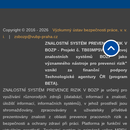
Copyright © 2016 - 2026
Výzkumný ústav bezpečnosti práce, v. v.
i.
|
zsbozp@vubp-praha.cz
ZNALOSTNÍ SYSTÉM PREVENCE RIZIK V
BOZP - Projekt č. TB03MPSV007 "Rozvoj
znalostních systémů BOZP jako
významného nástroje pro prevenci rizik"
vznikl za finanční podpory
Technologické agentury ČR (program
BETA).
ZNALOSTNÍ SYSTÉM PREVENCE RIZIK V BOZP je určený pro
využívání různorodých zdrojů (databází, informací a znalostí,
úložišť informací, informačních systémů), v jehož prostředí jsou
shromažďovány, zpracovávány a uživatelsky přívětivě
prezentovány znalosti z oblasti prevence pracovních rizik a
bezpečnosti a ochrany zdraví při práci. Platforma je funkční ve