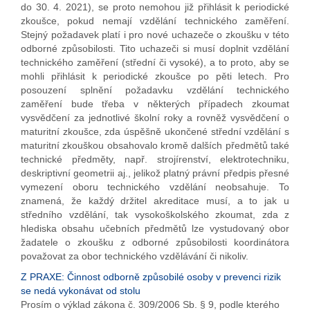
do 30. 4. 2021), se proto nemohou již přihlásit k periodické
zkoušce, pokud nemají vzdělání technického zaměření.
Stejný požadavek platí i pro nové uchazeče o zkoušku v této
odborné způsobilosti. Tito uchazeči si musí doplnit vzdělání
technického zaměření (střední či vysoké), a to proto, aby se
mohli přihlásit k periodické zkoušce po pěti letech. Pro
posouzení splnění požadavku vzdělání technického
zaměření bude třeba v některých případech zkoumat
vysvědčení za jednotlivé školní roky a rovněž vysvědčení o
maturitní zkoušce, zda úspěšně ukončené střední vzdělání s
maturitní zkouškou obsahovalo kromě dalších předmětů také
technické předměty, např. strojírenství, elektrotechniku,
deskriptivní geometrii aj., jelikož platný právní předpis přesné
vymezení oboru technického vzdělání neobsahuje. To
znamená, že každý držitel akreditace musí, a to jak u
středního vzdělání, tak vysokoškolského zkoumat, zda z
hlediska obsahu učebních předmětů lze vystudovaný obor
žadatele o zkoušku z odborné způsobilosti koordinátora
považovat za obor technického vzdělávání či nikoliv.
Z PRAXE: Činnost odborně způsobilé osoby v prevenci rizik
se nedá vykonávat od stolu
Prosím o výklad zákona č. 309/2006 Sb. § 9, podle kterého