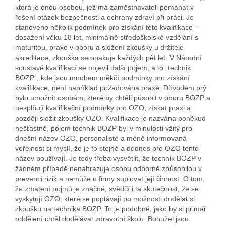
která je onou osobou, jež má zaměstnavateli pomáhat v
řešení otázek bezpečnosti a ochrany zdraví při práci. Je
stanoveno několik podmínek pro získání této kvalifikace –
dosažení věku 18 let, minimálně středoškolské vzdělání s
maturitou, praxe v oboru a složení zkoušky u držitele
akreditace, zkouška se opakuje každých pět let. V Národní
soustavě kvalifikací se objevil další pojem, a to „technik
BOZP“, kde jsou mnohem měkčí podmínky pro získání
kvalifikace, není například požadována praxe. Důvodem prý
bylo umožnit osobám, které by chtěli působit v oboru BOZP a
nesplňují kvalifikační podmínky pro OZO, získat praxi a
později složit zkoušky OZO. Kvalifikace je nazvána poněkud
nešťastně, pojem technik BOZP byl v minulosti vžitý pro
dnešní název OZO, personalisté a méně informovaná
veřejnost si myslí, že je to stejné a dodnes pro OZO tento
název používají. Je tedy třeba vysvětlit, že technik BOZP v
žádném případě nenahrazuje osobu odborně způsobilou v
prevenci rizik a nemůže u firmy suplovat její činnost. O tom,
že zmatení pojmů je značné, svědčí i ta skutečnost, že se
vyskytují OZO, které se poptávají po možnosti dodělat si
zkoušku na technika BOZP. To je podobné, jako by si primář
oddělení chtěl dodělávat zdravotní školu. Bohužel jsou