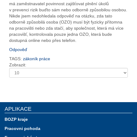
má zaměstnavatel povinnost zajišťovat plnění úkolů
v prevenci rizik buďto sám nebo odborně způsobilou osobou.
Nikde jsem nedohledala odpověď na otázku, zda tato
odborně způsobilá osoba (OZO) musí být fyzicky přítomna
na pracovišti nebo zda stačí, aby společnost, která má více
pracovišť, kontrolovala pouze jedna OZO, která bude
dostupná online nebo přes telefon.
Odpověď
TAGS:
zákoník práce
Zobrazit:
APLIKACE
BOZP kraje
Pracovni pohoda