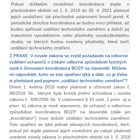
Pokud držitelům osvědčení koordinátora dojde v
přechodném období od 1. 5. 2016 do 30. 4. 2021 platnost
jejich osvědčení, tak přechodné ustanovení hovoří jasně. K
periodické zkoušce koordinátora se budou moci přihlásit, až
budou splňovat vzdělání technického zaměření a doloží jej
maturitním vysvědčením nebo předměty vysokoškolského
studia, ve kterých budou uvedeny předměty, které tvoří
vzdělání technického změření.
Z PRAXE: V novele zákona se zvýšil požadavek na odborné
vzdělání uchazečů o získání odborné způsobilosti fyzických
osob k činnostem koordinátora BOZP na staveništi. Můžete
mi odpovědět, koho se toto opatření týká a dále, co je třeba
si představit pod pojmem „vzdělání technického zaměření“?
Dnem 1. května 2016 nabyl platnosti a účinnosti zákon č.
88/2016 Sb., kterým byla kromě jiného schválena i novela
zákona č. 309/2006 Sb. V ustanovení § 10 odst. 2 písm. a) a
písm. b) zákona je nově stanoveno, že uchazeč o odbornou
způsobilost koordinátora BOZP na staveništi (dále jen
„koordinátor“) musí doložit vzdělání technického zaměření.
Toto opatření se týká jednak stávajících koordinátorů, kteří,
pokud jim dojde platnost jejich osvědčení po nabytí platnosti
uvedené novely zákona (v přechodném období od 1. 5. 2016