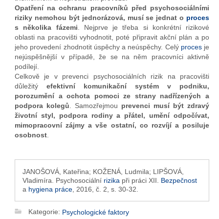
Opatření na ochranu pracovníků před psychosociálními
riziky nemohou být jednorázová, musí se jednat o
proces
s několika fázemi
. Nejprve je třeba si konkrétní rizikové
oblasti na pracovišti vyhodnotit, poté připravit akční plán a po
jeho provedení zhodnotit úspěchy a neúspěchy. Celý
proces
je
nejúspěšnější v případě, že se na něm pracovníci aktivně
podílejí.
Celkově je v prevenci psychosociálních rizik na pracovišti
důležitý
efektivní komunikační systém v podniku,
porozumění a ochota pomoci ze strany nadřízených a
podpora kolegů
. Samozřejmou
prevenci musí být zdravý
životní styl, podpora rodiny a přátel, umění odpočívat,
mimopracovní zájmy a vše ostatní, co rozvíjí a posiluje
osobnost
.
JANOŠOVÁ, Kateřina; KOŽENÁ, Ludmila; LIPŠOVÁ,
Vladimíra. Psychosociální
rizika
při práci XII.
Bezpečnost
a
hygiena práce
, 2016, č. 2, s. 30-32.
Kategorie:
Psychologické faktory