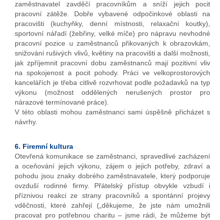
zaměstnavatel zavděčí pracovníkům a sníží jejich pocit
pracovní zátěže. Dobře vybavené odpočinkové oblasti na
pracovišti (kuchyňky, denní místnosti, relaxační koutky),
sportovní nářadí (žebřiny, velké míče) pro nápravu nevhodné
pracovní pozice u zaměstnanců přikovaných k obrazovkám,
snižování rušivých vlivů, květiny na pracovišti a další možnosti,
jak zpříjemnit pracovní dobu zaměstnanců mají pozitivní vliv
na spokojenost a pocit pohody. Práci ve velkoprostorových
kancelářích je třeba citlivě rozvrhovat podle požadavků na typ
výkonu (možnost oddělených nerušených prostor pro
nárazové termínované práce).
V této oblasti mohou zaměstnanci sami úspěšně přicházet s
návrhy.
6. Firemní kultura
Otevřená komunikace se zaměstnanci, spravedlivé zacházení
a oceňování jejich výkonu, zájem o jejich potřeby, zdraví a
pohodu jsou znaky dobrého zaměstnavatele, který podporuje
ovzduší rodinné firmy. Přátelský přístup obvykle vzbudí i
příznivou reakci ze strany pracovníků a spontánní projevy
vděčnosti, které zahřejí („děkujeme, že jste nám umožnili
pracovat pro potřebnou charitu – jsme rádi, že můžeme být