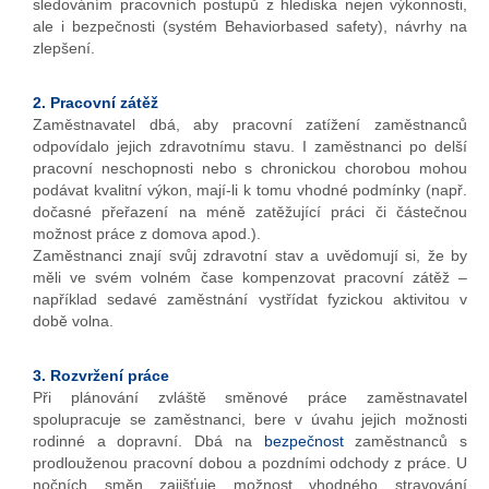
sledováním pracovních postupů z hlediska nejen výkonnosti,
ale i bezpečnosti (systém Behaviorbased safety), návrhy na
zlepšení.
2. Pracovní zátěž
Zaměstnavatel dbá, aby pracovní zatížení zaměstnanců
odpovídalo jejich zdravotnímu stavu. I zaměstnanci po delší
pracovní neschopnosti nebo s chronickou chorobou mohou
podávat kvalitní výkon, mají-li k tomu vhodné podmínky (např.
dočasné přeřazení na méně zatěžující práci či částečnou
možnost práce z domova apod.).
Zaměstnanci znají svůj zdravotní stav a uvědomují si, že by
měli ve svém volném čase kompenzovat pracovní zátěž –
například sedavé zaměstnání vystřídat fyzickou aktivitou v
době volna.
3. Rozvržení práce
Při plánování zvláště směnové práce zaměstnavatel
spolupracuje se zaměstnanci, bere v úvahu jejich možnosti
rodinné a dopravní. Dbá na
bezpečnost
zaměstnanců s
prodlouženou pracovní dobou a pozdními odchody z práce. U
nočních směn zajišťuje možnost vhodného stravování