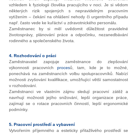
vzhledem k fyziologii člověka pracujícího v noci. Je si vědom
některých rizik spojených s nepravidelným pracovním
vytížením – čekání na ohlášení nehody či urgentního případu
např. často vede ke kuřáctví u zdravotnického personálu.
Zaměstnanec by si měl uvědomit důležitost pravidelné
životosprávy, plánování práce a odpočinku, nezanedbávání
rodinného a společenského života.
4. Rozhodování o práci
Zaměstnavatel zapojuje zaměstnance do zlepšování
výkonnosti pracovních
proces
ů, tam, kde je to možné,
ponechává na zaměstnancích volbu spolupracovníků. Nabízí
možnosti zvyšování kvalifikace, umožňující větší samostatnost
v rozhodování.
Zaměstnanci ve vlastním zájmu sledují pracovní zátěž a
navrhují možnosti jejího snižování, lepší organizace práce,
zajímají se o rotace pracovních činností, lepší ergonomické
podmínky.
5. Pracovní prostředí a vybavení
Vytvořením příjemného a esteticky přitažlivého prostředí se