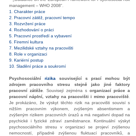
management – WHO 2008“.
1. Charakter práce
2. Pracovní zátěž, pracovní tempo
3. Rozvržení práce
4. Rozhodování o práci
5. Pracovní prostředí a vybavení
6. Firemní kultura
7. Mezilidské vztahy na pracovišti
8. Role v organizaci
9. Kariérní postup
10. Sladění práce a soukromí
Psychosociální
rizika
související s prací mohou být
zdrojem pracovního stresu stejně jako jiné faktory
pracovní zátěže
. Souvisejí zejména s
organizací práce a
pracovní náplní, vztahy na pracovišti i mimo pracoviště
.
Je prokázáno, že výskyt těchto rizik na pracovišti souvisí s
nižším pracovním výkonem, zvýšeným absentismem a
zvýšeným rizikem pracovních úrazů a má negativní dopad na
psychické i fyzické zdraví zaměstnance. Kontinuální výskyt
psychosociálního stresu v organizaci se projeví zvýšenou
nemocností, případně zvýšenou fluktuací pracovníků, a