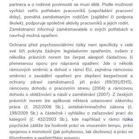
partnera a o rodinné povinnosti se musí dělit. Podle možností
vychází vstříc potřebám pracovníků (uspořádání pracovní
doby), pomáhá zaměstnaným rodičům (zajištění či podpora
školek), podporuje společné aktivity pracovníků a jejich rodin.
Zaměstnanci informují zaměstnavatele o svých potřebách a
navrhují možná opatření.
Ochrana před psychosociálními riziky není specificky v celé
své šíři pokryta žádným legislativním opatřením, ovšem z
několika právních norem lze čerpat alespoň částečnou či
přenesenou oporu pro nápravná opatření. Jde o několik
rámcových směrnic a dohod v rámci EU, zejména rámcovou
směrnici o zavádění opatření pro zlepšení bezpečnosti a
ochrany zdraví zaměstnanců při práci (89/391/EHS),
rámcovou dohodu o pracovním stresu (2004) a rámcovou
dohodu o obtěžování a násilí v zaměstnání (2007). Z českých
právních norem lze aplikovat některá ustanovení zákoníku
práce (č. 262/2006 Sb.), antidiskriminačního zákona (č.
198/2009 Sb.) a částečně i vyhlášku o zařazování prací do
kategorií (č. 432/2003 Sb.), kde například v rámci
rizika
psychické zátěže lze hodnotit práci ve vnuceném tempu, práci
spojenou s monotonií (jak pohybovou, tak úkolovou) a práci ve
třísměnném a nepřetržitém provozu.