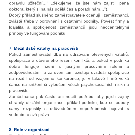
opravdu užiteční…“ „děkujeme, že jste nám zajistili pana
doktora, který si na nás udělá čas a poradí nám…“).
Dobrý příklad slušného zaměstnavatele oceňují i zaměstnanci,
zvláště třeba v porovnání s ostatními podniky. Pověst firmy a
loajalita a spokojenost zaměstnanců jsou neocenitelnými
přínosy ve fungování podniku.
7. Mezilidské vztahy na pracovišti
Pokud zaměstnavatel dbá na udržování otevřených vztahů,
spolupráce a otevřeného řešení konfliktů, a pokud v podniku
dobře funguje řízení s jasnými pracovními rolemi a
zodpovědnostmi, a zároveň tam existuje ovzduší spolupráce
na rozdíl od vzájemné konkurence, je v takové firmě velká
šance na snížení či vyloučení všech psychosociálních rizik na
pracovišti.
Zaměstnanci pak často ani necítí potřebu, aby jejich zájmy
chránily oficiální organizace: příklad podniku, kde se odbory
samy rozpustily s odůvodněním nepotřebnosti bojovat s
vedením o svá práva.
8. Role v organizaci