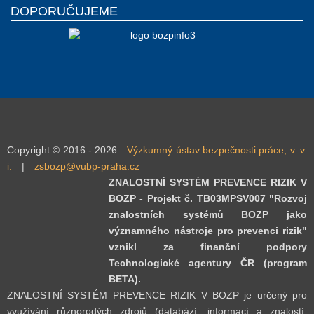
DOPORUČUJEME
Copyright © 2016 - 2026
Výzkumný ústav bezpečnosti práce, v. v.
i.
|
zsbozp@vubp-praha.cz
ZNALOSTNÍ SYSTÉM PREVENCE RIZIK V
BOZP - Projekt č. TB03MPSV007 "Rozvoj
znalostních systémů BOZP jako
významného nástroje pro prevenci rizik"
vznikl za finanční podpory
Technologické agentury ČR (program
BETA).
ZNALOSTNÍ SYSTÉM PREVENCE RIZIK V BOZP je určený pro
využívání různorodých zdrojů (databází, informací a znalostí,