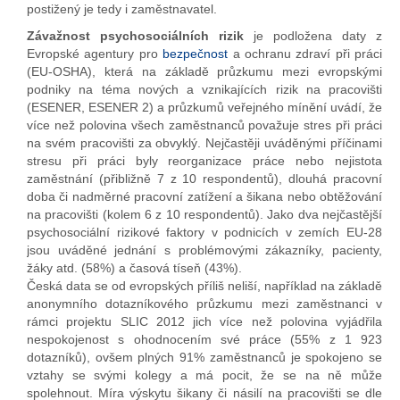
postižený je tedy i zaměstnavatel.
Závažnost psychosociálních rizik
je podložena daty z
Evropské agentury pro
bezpečnost
a ochranu zdraví při práci
(EU-OSHA), která na základě průzkumu mezi evropskými
podniky na téma nových a vznikajících rizik na pracovišti
(ESENER, ESENER 2) a průzkumů veřejného mínění uvádí, že
více než polovina všech zaměstnanců považuje stres při práci
na svém pracovišti za obvyklý. Nejčastěji uváděnými příčinami
stresu při práci byly reorganizace práce nebo nejistota
zaměstnání (přibližně 7 z 10 respondentů), dlouhá pracovní
doba či nadměrné pracovní zatížení a šikana nebo obtěžování
na pracovišti (kolem 6 z 10 respondentů). Jako dva nejčastější
psychosociální rizikové faktory v podnicích v zemích EU-28
jsou uváděné jednání s problémovými zákazníky, pacienty,
žáky atd. (58%) a časová tíseň (43%).
Česká data se od evropských příliš neliší, například na základě
anonymního dotazníkového průzkumu mezi zaměstnanci v
rámci projektu SLIC 2012 jich více než polovina vyjádřila
nespokojenost s ohodnocením své práce (55% z 1 923
dotazníků), ovšem plných 91% zaměstnanců je spokojeno se
vztahy se svými kolegy a má pocit, že se na ně může
spolehnout. Míra výskytu šikany či násilí na pracovišti se dle