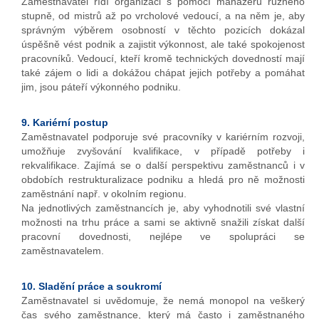
Zaměstnavatel řídí organizaci s pomocí manažerů různého
stupně, od mistrů až po vrcholové vedoucí, a na něm je, aby
správným výběrem osobností v těchto pozicích dokázal
úspěšně vést podnik a zajistit výkonnost, ale také spokojenost
pracovníků. Vedoucí, kteří kromě technických dovedností mají
také zájem o lidi a dokážou chápat jejich potřeby a pomáhat
jim, jsou páteří výkonného podniku.
9. Kariérní postup
Zaměstnavatel podporuje své pracovníky v kariérním rozvoji,
umožňuje zvyšování kvalifikace, v případě potřeby i
rekvalifikace. Zajímá se o další perspektivu zaměstnanců i v
obdobích restrukturalizace podniku a hledá pro ně možnosti
zaměstnání např. v okolním regionu.
Na jednotlivých zaměstnancích je, aby vyhodnotili své vlastní
možnosti na trhu práce a sami se aktivně snažili získat další
pracovní dovednosti, nejlépe ve spolupráci se
zaměstnavatelem.
10. Sladění práce a soukromí
Zaměstnavatel si uvědomuje, že nemá monopol na veškerý
čas svého zaměstnance, který má často i zaměstnaného