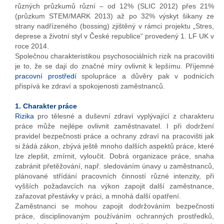
různých průzkumů různí – od 12% (SLIC 2012) přes 21%
(průzkum STEM/MARK 2013) až po 32% výskyt šikany ze
strany nadřízeného (bossing) zjištěný v rámci projektu „Stres,
deprese a životní styl v České republice“ provedený 1. LF UK v
roce 2014.
Společnou charakteristikou psychosociálních rizik na pracovišti
je to, že se dají do značné míry ovlivnit k lepšímu. Příjemné
pracovní prostředí
spolupráce a důvěry pak v podnicích
přispívá ke zdraví a spokojenosti zaměstnanců.
1. Charakter práce
Rizika
pro tělesné a duševní zdraví vyplývající z charakteru
práce může nejlépe ovlivnit zaměstnavatel. I při dodržení
pravidel bezpečnosti práce a ochrany zdraví na pracovišti jak
si žádá zákon, zbývá ještě mnoho dalších aspektů práce, které
lze zlepšit, zmírnit, vyloučit. Dobrá organizace práce, snaha
zabránit přetěžování, např. sledováním únavy u zaměstnanců,
plánované střídání pracovních činností různé intenzity, při
vyšších požadavcích na výkon zapojit další zaměstnance,
zařazovat přestávky v práci, a mnohá další opatření.
Zaměstnanci se mohou zapojit dodržováním bezpečnosti
práce, disciplinovaným používáním ochranných prostředků,